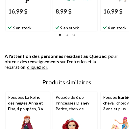
16,99 $
8,99 $
16,99 $
6 en stock
9 en stock
4 en stock
À l'attention des personnes résidant au Québec
: pour
obtenir des renseignements sur l'entretien et la
réparation,
cliquez ici.
Produits similaires
Poupées La Reine
Poupée de 6 po
Poupée
Barbi
des neiges Anna et
Princesses
Disney
cheval, choix v
Elsa, 4 poupées, 3 ans
Petite, choix de
3 ans et plus
et plus
styles, 3 ans et plus