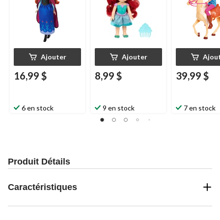
Ajouter
Ajouter
Ajou
16,99 $
8,99 $
39,99 $
6 en stock
9 en stock
7 en stock
Produit Détails
Caractéristiques