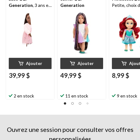
Generation
, 3 ans et
Generation
Petite, choix 
plus, Riya, 18 po
styles, 3 ans e
Ajouter
Ajouter
Ajou
39,99 $
49,99 $
8,99 $
2 en stock
11 en stock
9 en stock
Ouvrez une session pour consulter vos offres
personnalisées