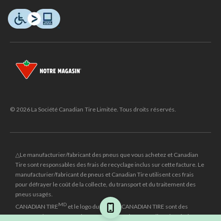
© 2026 La Société Canadian Tire Limitée. Tous droits réservés.
△Le manufacturier/fabricant des pneus que vous achetez et Canadian
Tire sont responsables des frais de recyclage inclus sur cette facture. Le
manufacturier/fabricant de pneus et Canadian Tire utilisent ces frais
pour défrayer le coût de la collecte, du transport et du traitement des
pneus usagés.
MD
CANADIAN TIRE
et le logo du triangle CANADIAN TIRE sont des
marques de commerce déposées de la Société Canadian Tire Limitée.