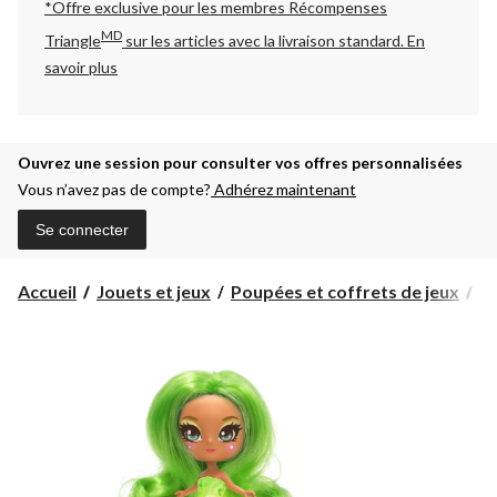
*Offre exclusive pour les membres Récompenses
MD
Triangle
sur les articles avec la livraison standard.
En
savoir plus
Ouvrez une session pour consulter vos offres personnalisées
Vous n’avez pas de compte?
Adhérez maintenant
Se connecter
Po
Accueil
Jouets et jeux
Poupées et coffrets de jeux
Po
fé
lu
B
Cr
ch
va
3
an
et