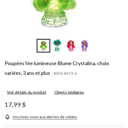
pl
Poupées fée lumineuse Blume Crystalina, choix
variées, 3 ans et plus
#050-8473-6
Voir détails du produit
Objets similaires
17,99 $
Inscrivez-vous aux alertes de soldes