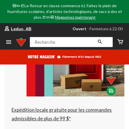
🎒✏️📒Le Retour en classe commence ici. Faites le plein de
fournitures scolaires, d'articles technologiques, de sacs à dos et
plus.📒✏️🎒
Magasinez maintenant
votre
Ouvert
⋅ Fermeture à 22:00
Leduc, AB
magasin
préféré
est
Recherche
Leduc,
AB,
courament
Ouvert,
Fermeture
à
à
22:00
cliquer
pour
changer
Expédition locale gratuite pour les commandes
admissibles de plus de 99 $*