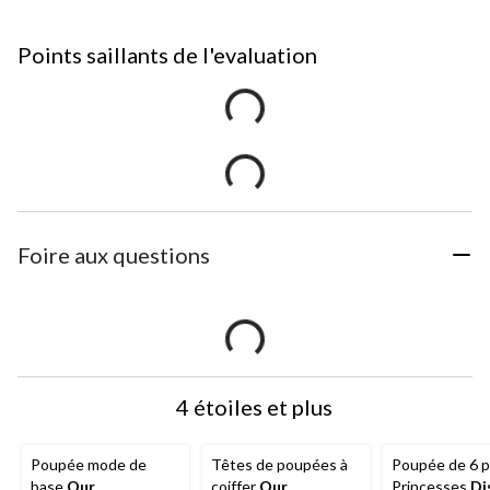
Points saillants de l'evaluation
Foire aux questions
4 étoiles et plus
Poupée mode de
Têtes de poupées à
Poupée de 6 
base
Our
coiffer
Our
Princesses
Di