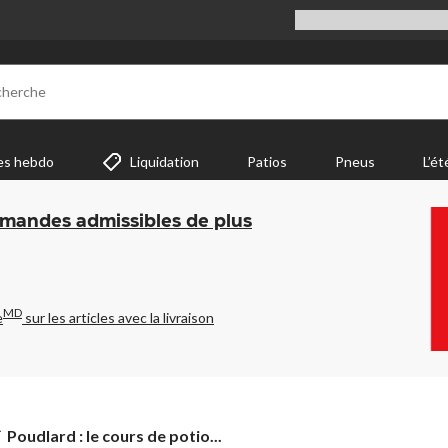
cherche
es hebdo
Liquidation
Patios
Pneus
L’ét
mmandes admissibles de plus
MD
e
sur les articles avec la livraison
Poudlard :
Poudlard : le cours de potio...