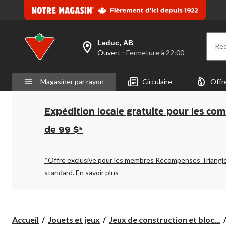
Leduc, AB
Re
votre
Ouvert
⋅ Fermeture à 22:00
magasin
préféré
est
Magasiner par rayon
Circulaire
Offr
Leduc,
AB,
courament
Ouvert,
Expédition locale gratuite pour les co
Fermeture
à
de 99 $*
à
22:00
cliquer
pour
*Offre exclusive pour les membres Récompenses Triangl
changer
standard.
En savoir plus
Accueil
Jouets et jeux
Jeux de construction et bloc...