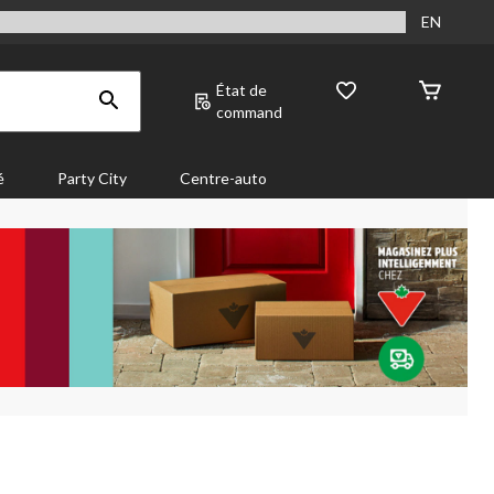
EN
État de
command
é
Party City
Centre-auto