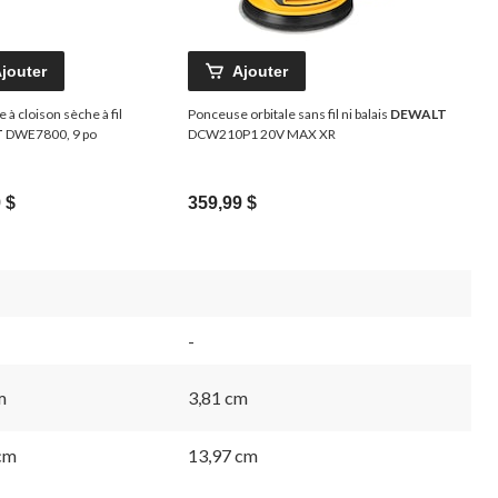
jouter
Ajouter
à cloison sèche à fil
Ponceuse orbitale sans fil ni balais
DEWALT
T
DWE7800, 9 po
DCW210P1 20V MAX XR
 $
359,99 $
-
m
3,81 cm
cm
13,97 cm