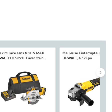
e circulaire sans fil 20 V MAX
Meuleuse à interrupteur à gliss
WALT
DCS391P1 avec frein
DEWALT
, 4-1/2 po
ctrique, 6 1⁄2 po