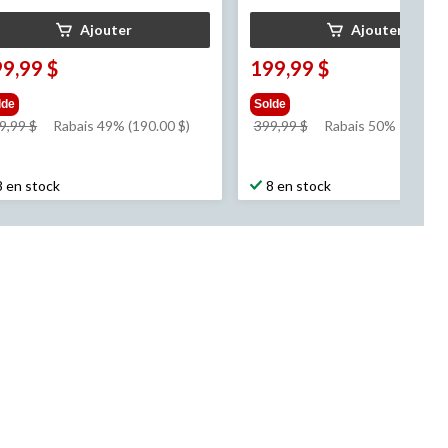
Ajouter
Ajouter
9,99 $
199,99 $
lde
Solde
prix
prix
9,99 $
Rabais 49% (190.00 $)
399,99 $
Rabais 50%
était
était
389,99 $
399,99 $
8 en stock
8 en stock