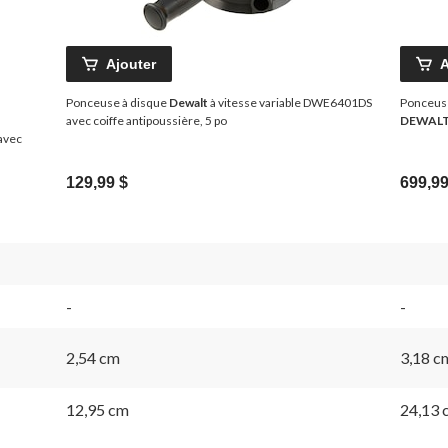
Ajouter
A
Ponceuse à disque
Dewalt
à vitesse variable DWE6401DS
Ponceuse 
avec coiffe antipoussière, 5 po
DEWAL
avec
129,99 $
699,99
-
-
2,54 cm
3,18 c
12,95 cm
24,13 