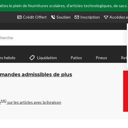
tes le plein de fournitures scolaires, d'articles technologiques, de sacs
Accédez a
Crédit Offert
Soutien
Inscription
cherche
es hebdo
Liquidation
Patios
Pneus
Ret
mmandes admissibles de plus
MD
e
sur les articles avec la livraison