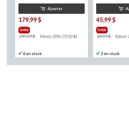
Ajouter
A
179,99 $
45,99 $
Solde
Solde
prix
prix
249,99 $
Rabais 28% (70.00 $)
64,99 $
Rabais
était
était
249,99 $
64,99 $
6 en stock
2 en stock