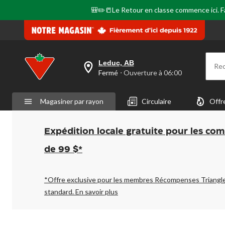
🎒✏️📒Le Retour en classe commence ici. Fai
Leduc, AB
Re
votre
Fermé
⋅ Ouverture à 06:00
magasin
préféré
est
Magasiner par rayon
Circulaire
Offr
Leduc,
AB,
courament
Fermé,
Expédition locale gratuite pour les co
Ouverture
à
de 99 $*
à
06:00
cliquer
pour
*Offre exclusive pour les membres Récompenses Triangl
changer
standard.
En savoir plus