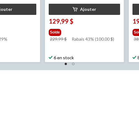
jouter
Ajouter
129,99 $
19
Solde
So
prix
 29%
229,99 $
Rabais 43% (100.00 $)
38
était
229,99 $
6 en stock