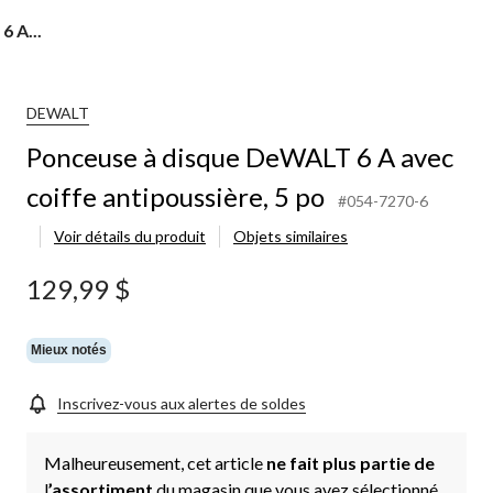
 A...
DEWALT
Ponceuse à disque DeWALT 6 A avec
coiffe antipoussière, 5 po
#054-7270-6
Voir détails du produit
Objets similaires
129,99 $
Mieux notés
Inscrivez-vous aux alertes de soldes
Malheureusement, cet article
ne fait plus partie de
l
’assortiment
du magasin que vous avez sélectionné