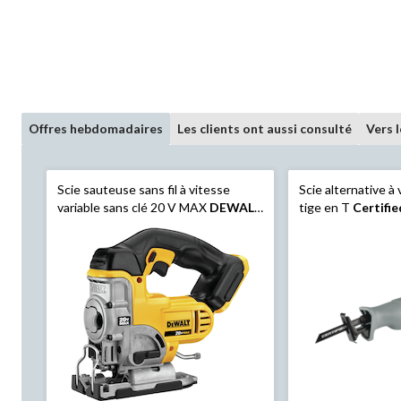
Offres hebdomadaires
Les clients ont aussi consulté
Vers 
Scie sauteuse sans fil à vitesse
Scie alternative à 
variable sans clé 20 V MAX
DEWALT
tige en T
Certifie
DCS331B avec souffle-poussière,
lame et clé hexag
outil seulement