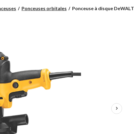
Ponceuse
nceuses
Ponceuses orbitales
Ponceuse à disque DeWALT 6
à
disque
DeWALT
6
A
avec
coiffe
antipoussière,
5
po