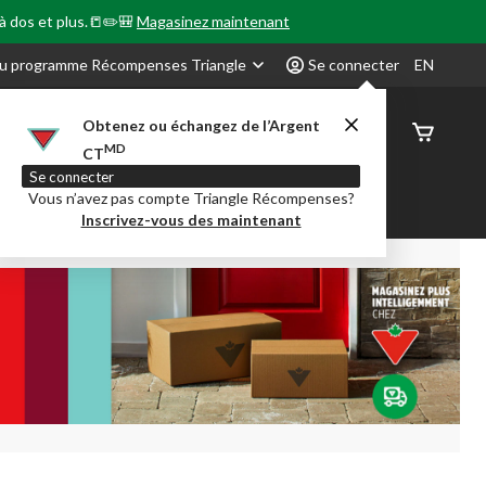
 à dos et plus.📒✏️🎒
Magasinez maintenant
u programme Récompenses Triangle
Se connecter
EN
Obtenez ou échangez de l’Argent
État de
MD
CT
command
Se connecter
Vous n’avez pas compte Triangle Récompenses?
our en Classe
Party City
Centre-auto
Inscrivez-vous des maintenant