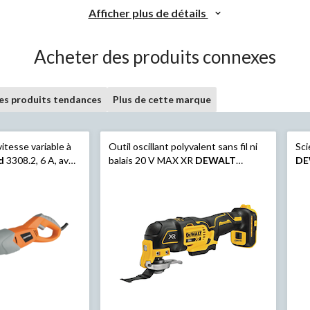
Afficher plus de détails
Acheter des produits connexes
les produits tendances
Plus de cette marque
vitesse variable à
Outil oscillant polyvalent sans fil ni
Sci
d
3308.2, 6 A, avec
balais 20 V MAX XR
DEWALT
DE
onale
DCS356B, 3 vitesses, outil
éle
seulement