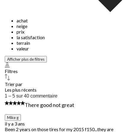
achat
neige
prix
la satisfaction
terrain
valeur
Afficher plus de filtres
Filtres
Trier par
Les plus récents
1
1 – 5 sur 40 commentaire
à
3 étoile(s) sur 5.
There good not great
5
sur
40
Mike g
commentaire.
il y a 3 ans
Been 2 years on those tires for my 2015 f150...they are