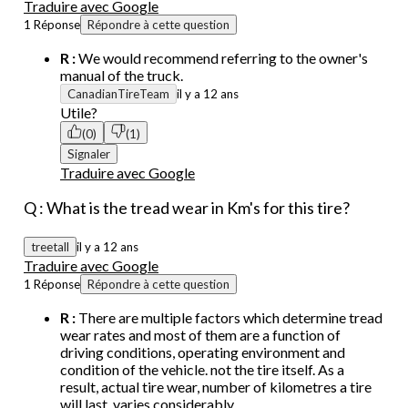
Traduire avec Google
1 Réponse
Répondre à cette question
R :
We would recommend referring to the owner's
manual of the truck.
CanadianTireTeam
il y a 12 ans
Utile?
(0)
(1)
Signaler
Traduire avec Google
Q : What is the tread wear in Km's for this tire?
treetall
il y a 12 ans
Traduire avec Google
1 Réponse
Répondre à cette question
R :
There are multiple factors which determine tread
wear rates and most of them are a function of
driving conditions, operating environment and
condition of the vehicle. not the tire itself. As a
result, actual tire wear, number of kilometres a tire
will last, varies considerably.