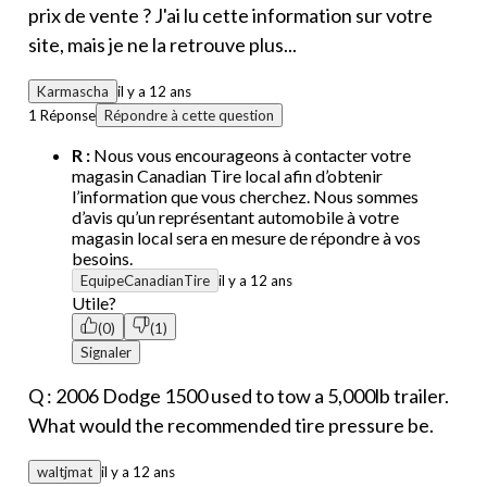
prix de vente ? J'ai lu cette information sur votre
site, mais je ne la retrouve plus...
Karmascha
il y a 12 ans
1 Réponse
Répondre à cette question
R :
Nous vous encourageons à contacter votre
magasin Canadian Tire local afin d’obtenir
l’information que vous cherchez. Nous sommes
d’avis qu’un représentant automobile à votre
magasin local sera en mesure de répondre à vos
besoins.
EquipeCanadianTire
il y a 12 ans
Utile?
(0)
(1)
Signaler
Q : 2006 Dodge 1500 used to tow a 5,000lb trailer.
What would the recommended tire pressure be.
waltjmat
il y a 12 ans