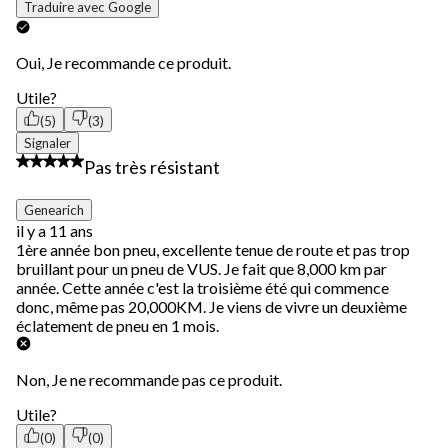
Traduire avec Google
Oui, Je recommande ce produit.
Utile?
(5)
(3)
Signaler
2 étoile(s) sur 5.
Pas très résistant
Genearich
il y a 11 ans
1ère année bon pneu, excellente tenue de route et pas trop
bruillant pour un pneu de VUS. Je fait que 8,000 km par
année. Cette année c'est la troisième été qui commence
donc, même pas 20,000KM. Je viens de vivre un deuxième
éclatement de pneu en 1 mois.
Non, Je ne recommande pas ce produit.
Utile?
(0)
(0)