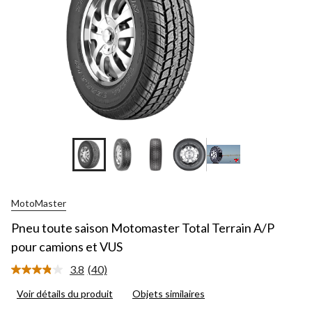
MotoMaster
Pneu toute saison Motomaster Total Terrain A/P
pour camions et VUS
3.8
(40)
Lire
les
Voir détails du produit
Objets similaires
40
commentaires.