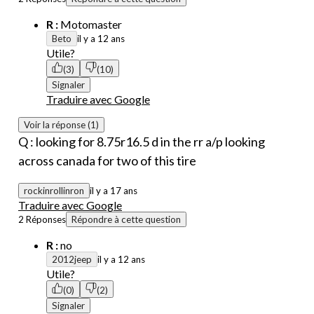
R :
Motomaster
Beto
il y a 12 ans
Utile?
(3)
(10)
Signaler
Traduire avec Google
Voir la réponse (1)
Q : looking for 8.75r16.5 d in the rr a/p looking
across canada for two of this tire
rockinrollinron
il y a 17 ans
Traduire avec Google
2 Réponses
Répondre à cette question
R :
no
2012jeep
il y a 12 ans
Utile?
(0)
(2)
Signaler