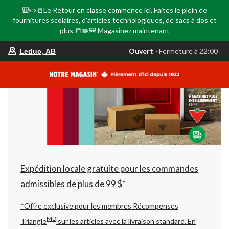
🎒✏️📒Le Retour en classe commence ici. Faites le plein de
fournitures scolaires, d'articles technologiques, de sacs à dos et
plus.📒✏️🎒
Magasinez maintenant
votre
Ouvert
⋅ Fermeture à 22:00
Leduc, AB
magasin
préféré
est
Leduc,
AB,
courament
Ouvert,
Fermeture
à
à
22:00
cliquer
pour
changer
Expédition locale gratuite pour les commandes
admissibles de plus de 99 $*
*Offre exclusive pour les membres Récompenses
MD
Triangle
sur les articles avec la livraison standard.
En