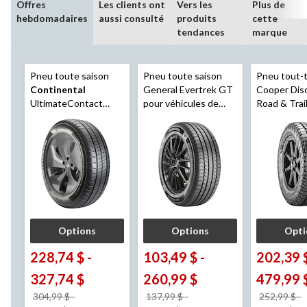
Offres
Les clients ont
Vers les
Plus de
hebdomadaires
aussi consulté
produits
cette
tendances
marque
Pneu toute saison
Pneu toute saison
Pneu tout-t
Continental
General Evertrek GT
Cooper Dis
UltimateContact
pour véhicules de
Road & Trai
pour véhicules de
tourisme et
camionnett
tourisme et
multisegments
multisegments
Options
Options
Opti
228,74 $
-
103,49 $
-
202,39 
327,74 $
260,99 $
479,99 
304,99 $
-
137,99 $
-
252,99 $
-