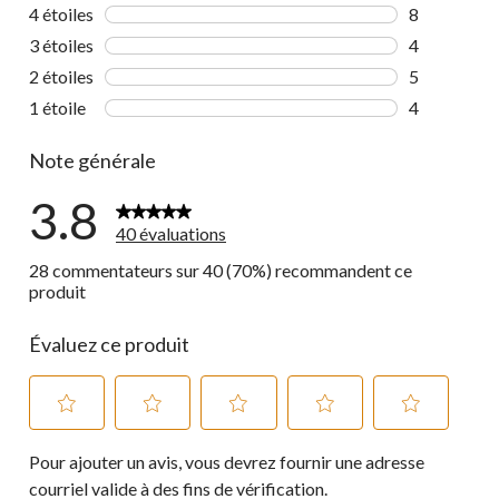
19 commenta
4 étoiles
étoiles
8
8 commentai
3 étoiles
étoiles
4
4 commentai
2 étoiles
étoiles
5
5 commentai
1 étoile
étoiles
4
4 commentai
Note générale
3.8
40 évaluations
28 commentateurs sur 40 (70%) recommandent ce
produit
Évaluez ce produit
Sélectionnez
Sélectionnez
Sélectionnez
Sélectionnez
Sélectionnez
Pour ajouter un avis, vous devrez fournir une adresse
pour
pour
pour
pour
pour
évaluer
évaluer
évaluer
évaluer
évaluer
courriel valide à des fins de vérification.