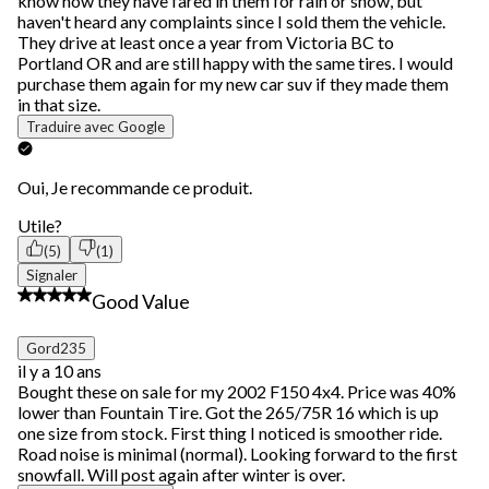
know how they have fared in them for rain or snow, but
haven't heard any complaints since I sold them the vehicle.
They drive at least once a year from Victoria BC to
Portland OR and are still happy with the same tires. I would
purchase them again for my new car suv if they made them
in that size.
Traduire avec Google
Oui, Je recommande ce produit.
Utile?
(5)
(1)
Signaler
4 étoile(s) sur 5.
Good Value
Gord235
il y a 10 ans
Bought these on sale for my 2002 F150 4x4. Price was 40%
lower than Fountain Tire. Got the 265/75R 16 which is up
one size from stock. First thing I noticed is smoother ride.
Road noise is minimal (normal). Looking forward to the first
snowfall. Will post again after winter is over.