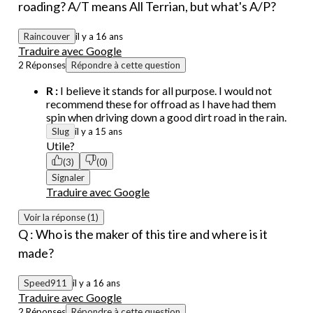
roading? A/T means All Terrian, but what's A/P?
Raincouver
il y a 16 ans
Traduire avec Google
2 Réponses
Répondre à cette question
R :
I believe it stands for all purpose. I would not
recommend these for offroad as I have had them
spin when driving down a good dirt road in the rain.
Slug
il y a 15 ans
Utile?
(3)
(0)
Signaler
Traduire avec Google
Voir la réponse (1)
Q : Who is the maker of this tire and where is it
made?
Speed911
il y a 16 ans
Traduire avec Google
2 Réponses
Répondre à cette question