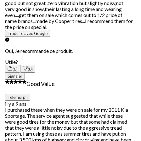
good but not great ,zero vibration but slightly noisy,not
very good in snow,their lasting a long time and wearing
even....get them on sale which comes out to 1/2 price of
name brands...made by Cooper tires...I recommend them for
the price on special.
Traduire avec Google
Oui, Je recommande ce produit.
Utile?
(0)
(0)
Signaler
4 étoile(s) sur 5.
Good Value
Telemorph
il y a 9 ans
I purchased these when they were on sale for my 2011 Kia
Sportage. The service agent suggested that while these
were good tires for the money but that some had claimed
that they were a little noisy due to the aggressive tread
pattern. I am using these as summer tires and have put on
about 3,500 kms of highway and city driving and have been