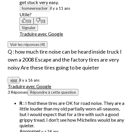
get stuck very easy.
homewreacker
il y a 11 ans
Utile?
(0)
(0)
Signaler
Traduire avec Google
Voir les réponses (4)
Q : how much tire noise can be heard inside truck I
own a 2008 Escape and the factory tires are very
noisy Are these tires going to be quieter
ajgg
il y a 16 ans
Traduire avec Google
3 Réponses
Répondre à cette question
R :
I find these tires are OK for road noise. They are a
little louder than my old partially worn all-seasons,
but I would expect that for a tire with such a good
grippy tread. I don't see how Michelins would be any
quieter.
Anonyme
il y a 14 ans