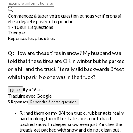
Commencez à taper votre question et nous vérifierons si
elle a déjà été posée et répondue.
1 - 10 sur 13 questions
Trier par
Réponses les plus utiles
Q : How are these tires in snow? My husband was
told that these tires are OK in winter but he parked
on a hill and the truck literally slid backwards 3 feet
while in park. No one was in the truck?
pjmac
il y a 16 ans
Traduire avec Google
5 Réponses
Répondre à cette question
R :
had them on my 3/4 ton truck . rubber gets really
hard making them like skates on smooth hard
packed snow. In deeper snow even just 2 inches the
treads get packed with snow and do not clean out .