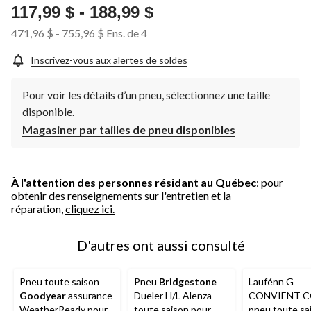
Lien
117,99 $
-
188,99 $
vers
la
471,96 $
-
755,96 $
Ens. de 4
même
page.
Inscrivez-vous aux alertes de soldes
Pour voir les détails d’un pneu, sélectionnez une taille
disponible.
Magasiner par tailles de pneu disponibles
À l'attention des personnes résidant au Québec
: pour
obtenir des renseignements sur l'entretien et la
réparation,
cliquez ici.
D'autres ont aussi consulté
Pneu toute saison
Pneu
Bridgestone
Laufénn G
Goodyear
assurance
Dueler H/L Alenza
CONVIENT 
WeatherReady pour
toute saison pour
pneu toute sa