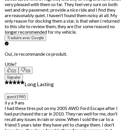
very pleased with them so far. They feel very sure on both
wet and dry pavement; provide a nice ride and I find they
are reasonably quiet. I haven't found them noisy at all. My
only reason for docking them a star, is that when I returned
to this site to review them, they are (for some reason) no
longer recommended for my vehicle.
Traduire avec Google
Oui, Je recommande ce produit.
Utile?
(2)
(0)
Signaler
4 étoile(s) sur 5.
Long Lasting
guest1980
il y a 9 ans
I had these tires put on my 2005 AWD Ford Escape after I
had purchased the car in 2010. They ran well for me, don't
recall any issues in rain or snow. When I sold the car to a
friend 5 years later they have yet to change them. I don't