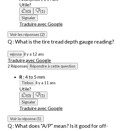
Utile?
(0)
(1)
Signaler
Traduire avec Google
Voir les réponses (2)
Q : What is the tire tread depth gauge reading?
wjossa
il y a 12 ans
Traduire avec Google
2 Réponses
Répondre à cette question
R :
4 to 5 mm
Tinbus
il y a 11 ans
Utile?
(0)
(1)
Signaler
Traduire avec Google
Voir la réponse (1)
Q : What does "A/P" mean? Is it good for off-