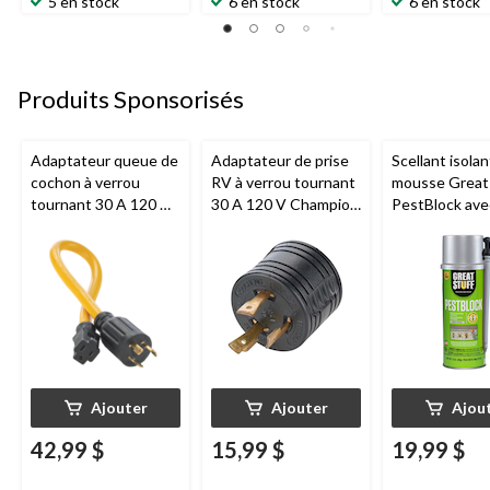
5 en stock
6 en stock
6 en stock
Produits Sponsorisés
Adaptateur queue de
Adaptateur de prise
Scellant isolan
cochon à verrou
RV à verrou tournant
mousse Great 
tournant 30 A 120 V
30 A 120 V Champion
PestBlock ave
Champion L5-30P,
L5-30P
distributeur
60,96 cm (24 po)
intelligent, us
intérieur/extér
oz
Ajouter
Ajouter
Ajou
42,99 $
15,99 $
19,99 $