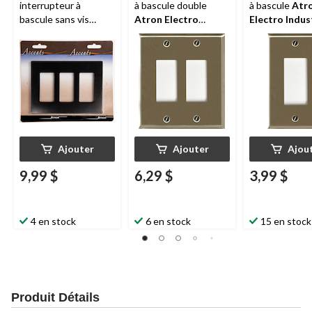
interrupteur à
à bascule double
à bascule
Atr
bascule sans vis
Atron Electro
Electro Indus
Atron
, noir
Industries
2167RBN, 1 dis
2167RRBN, 2
nickel brossé
dispositifs, nickel
brossé
Ajouter
Ajouter
Ajou
9,99 $
6,29 $
3,99 $
4 en stock
6 en stock
15 en stock
Produit Détails