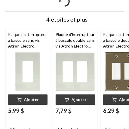
4 étoiles et plus
Plaque d'interrupteur
Plaque d'interrupteur
Plaque d'inter
à bascule sans vis
à bascule double sans
à bascule dou
Atron Electro
vis
Atron Electro
Atron Electr
Industries
Industries
Industries
DP42354R, 1
DP42354RR, 2
2167RRBN, 2
dispositif, blanc
dispositifs, blanc
dispositifs, ni
brossé
Ajouter
Ajouter
Ajou
5,99 $
7,79 $
6,29 $