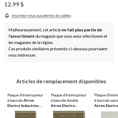
12,99 $
Inscrivez-vous aux alertes de soldes
Malheureusement, cet article
ne fait plus partie de
l
’assortiment
du magasin que vous avez sélectionné et
les magasins de la région.
Ces produits similaires présentés ci-dessous pourraient
vous intéresser.
Articles de remplacement disponibles
Plaque d'interrupteur
Plaque d'interrupteur
Plaque d'inter
à bascule
Atron
à bascule double
à bascule sans
Electro Industries
Atron Electro
Atron Electr
2167RBN, 1 dispositif,
Industries
Industries
nickel brossé
2167RRBN, 2
DP42354R, 1