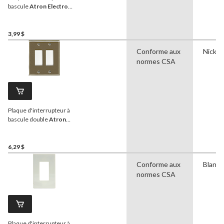
bascule
Atron Electro
Industries
2167RBN, 1
dispositif, nickel brossé
3,99 $
Conforme aux
Nickel
normes CSA
Plaque d'interrupteur à
bascule double
Atron
Electro Industries
2167RRBN, 2 dispositifs,
nickel brossé
6,29 $
Conforme aux
Blanc
normes CSA
Plaque d'interrupteur à