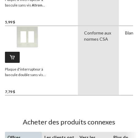
bascule sans vis
Atron
Electro Industries
DP42354R, 1 dispositif,
blanc
5,99 $
Conforme aux
Blanc
normes CSA
Plaque d'interrupteur à
bascule double sans vis
Atron Electro Industries
DP42354RR, 2 dispositifs,
blanc
7,79 $
Acheter des produits connexes
Offres
Les clients ont
Vers les
Plus de