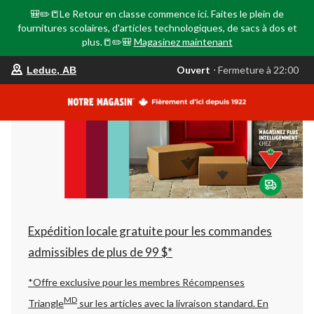
🎒✏️📒Le Retour en classe commence ici. Faites le plein de
fournitures scolaires, d'articles technologiques, de sacs à dos et
plus.📒✏️🎒
Magasinez maintenant
votre
Ouvert
⋅ Fermeture à 22:00
Leduc, AB
magasin
préféré
est
Leduc,
AB,
courament
Ouvert,
Fermeture
à
à
22:00
cliquer
pour
changer
Expédition locale gratuite pour les commandes
admissibles de plus de 99 $*
*Offre exclusive pour les membres Récompenses
MD
Triangle
sur les articles avec la livraison standard.
En