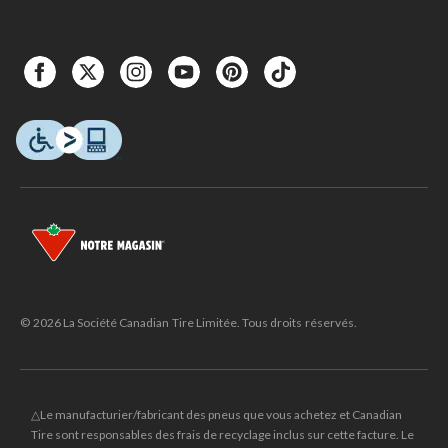
© 2026 La Société Canadian Tire Limitée. Tous droits réservés.
△Le manufacturier/fabricant des pneus que vous achetez et Canadian
Tire sont responsables des frais de recyclage inclus sur cette facture. Le