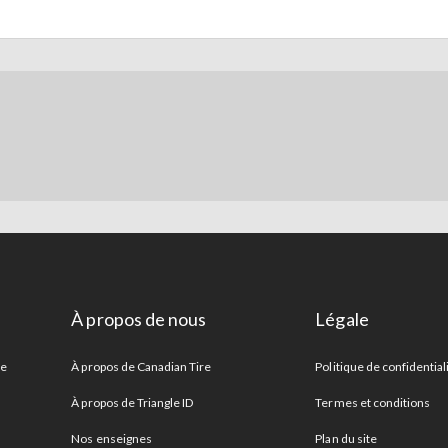
À propos de nous
Légale
re
À propos de Canadian Tire
Politique de confidential
À propos de Triangle ID
Termes et conditions
Nos enseignes
Plan du site