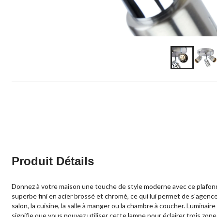
Produit Détails
Donnez à votre maison une touche de style moderne avec ce plafonni
superbe fini en acier brossé et chromé, ce qui lui permet de s'agenc
salon, la cuisine, la salle à manger ou la chambre à coucher. Luminai
signifie que vous pouvez utiliser cette lampe pour éclairer trois zon