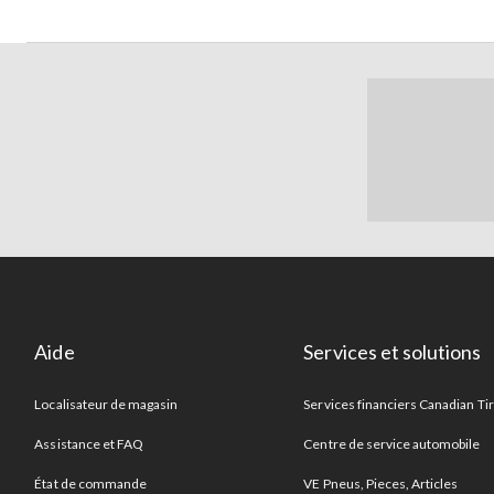
Aide
Services et solutions
Localisateur de magasin
Services financiers Canadian Ti
Assistance et FAQ
Centre de service automobile
État de commande
VE Pneus, Pieces, Articles