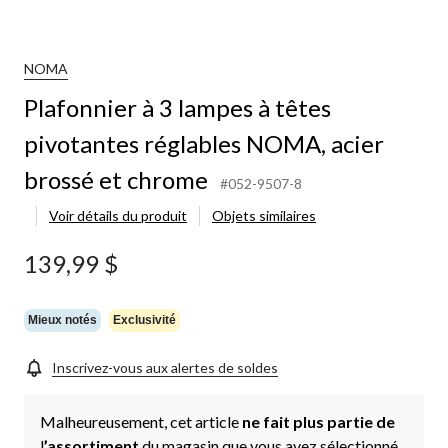
NOMA
Plafonnier à 3 lampes à têtes
pivotantes réglables NOMA, acier
brossé et chrome
#052-9507-8
Voir détails du produit
Objets similaires
139,99 $
Mieux notés
Exclusivité
Inscrivez-vous aux alertes de soldes
Malheureusement, cet article
ne fait plus partie de
l
’assortiment
du magasin que vous avez sélectionné