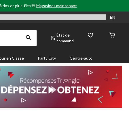
 à dos et plus.📒✏️🎒
Magasinez maintenant
EN
État de
command
our en Classe
Party City
Centre-auto