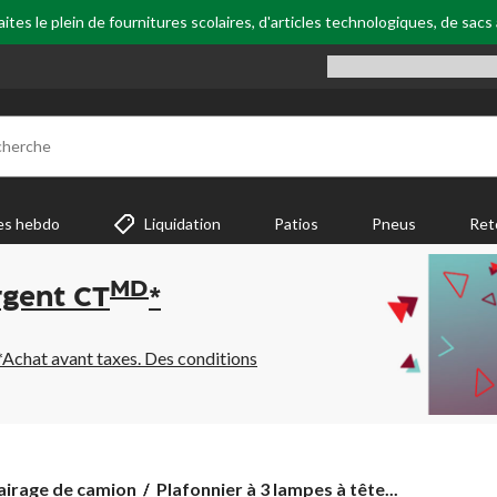
tes le plein de fournitures scolaires, d'articles technologiques, de sacs
cherche
es hebdo
Liquidation
Patios
Pneus
Ret
MD
rgent CT
*
*Achat avant taxes. Des conditions
Plafonnier
airage de camion
Plafonnier à 3 lampes à tête...