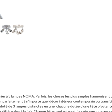
+5
er à 3 lampes NOMA. Parfois, les choses les plus simples harmonisent un
er parfaitement à n'importe quel décor intérieur contemporain ou transiti
re doté de 3 lampes distinctes en une, chacune dotée d'une tête pivotant
es différentes à la fois. Chaque tête pivotante est fournie avec une ampo