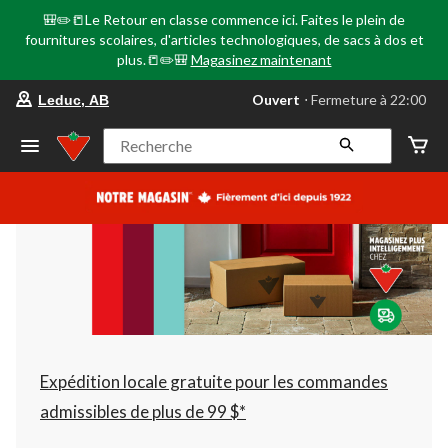
🎒✏️📒Le Retour en classe commence ici. Faites le plein de
fournitures scolaires, d'articles technologiques, de sacs à dos et
plus.📒✏️🎒
Magasinez maintenant
votre
Ouvert
⋅ Fermeture à 22:00
Leduc, AB
magasin
préféré
est
Recherche
Leduc,
AB,
courament
Ouvert,
Fermeture
à
à
22:00
cliquer
pour
changer
Expédition locale gratuite pour les commandes
admissibles de plus de 99 $*