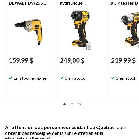
DEWALT
DW255
hydraulique
à 3 vitesses
D
VSR (vitesse variable
silencieux
DEWALT
DCF845B, 20
et marche arrière)
MAX XR 20 V, 1/4 po
XR, outil seul
159,99 $
249,00 $
219,99 $
En stock en ligne
6 en stock
5 en stock
À l'attention des personnes résidant au Québec
: pour
obtenir des renseignements sur l'entretien et la
réparation,
cliquez ici.