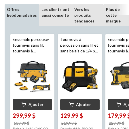
Offres
Les clients ont
Vers les
Plus de
hebdomadaires
aussi consulté
produits
cette
tendances
marque
Ensemble perceuse-
Tournevis à
Ensemble p
tournevis sans fil,
percussion sans fil et
tournevis sa
tournevis à
sans balais de 1/4 po
tournevis à
percussion et outil
DEWALT
DCF840D1
percussion,
oscillant polyvalent
20V MAX
et chargeur
20 V MAX
DEWALT
MAX
DEWA
DCK379D2
DCK240C2
Ajouter
Ajouter
Aj
299,99 $
129,99 $
179,99 
prix
prix
pr
539,99 $
219,99 $
229,99 $
était
était
ét
Rabais 44% (240.00
Rabais 41% (90.00
Rabais 22% 