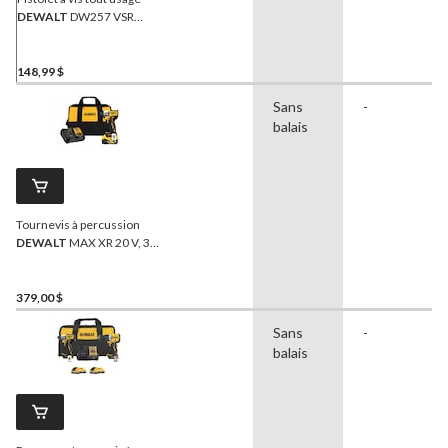
DEWALT
DW257 VSR
(vitesse variable et marche
arrière), 0 à 2500 tr/min
148,99 $
Sans
-
balais
Tournevis à percussion
DEWALT
MAX XR 20 V, 3
vitesses, 1/4 po
379,00 $
Sans
-
balais