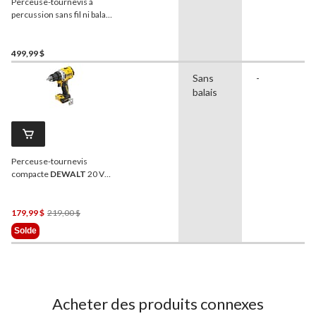
Perceuse-tournevis à
percussion sans fil ni balais
DEWALT
20 V MAX XR, 2
outils avec 2 batteries
POWERPACK 4 Ah
499,99 $
Sans
-
balais
Perceuse-tournevis
compacte
DEWALT
20 V
MAX XR avec DEL intégrée
Prix
179,99 $
219,00 $
Était
Solde
219,00 $
Acheter des produits connexes