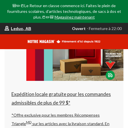
🎒✏️📒Le Retour en classe commence ici. Faites le plein de
fournitures scolaires, d'articles technologiques, de sacs à dos et
plus.📒✏️🎒
Magasinez maintenant
votre
Ouvert
⋅ Fermeture à 22:00
Leduc, AB
magasin
préféré
est
Leduc,
AB,
courament
Ouvert,
Fermeture
à
à
22:00
cliquer
pour
changer
Expédition locale gratuite pour les commandes
admissibles de plus de 99 $*
*Offre exclusive pour les membres Récompenses
MD
Triangle
sur les articles avec la livraison standard.
En