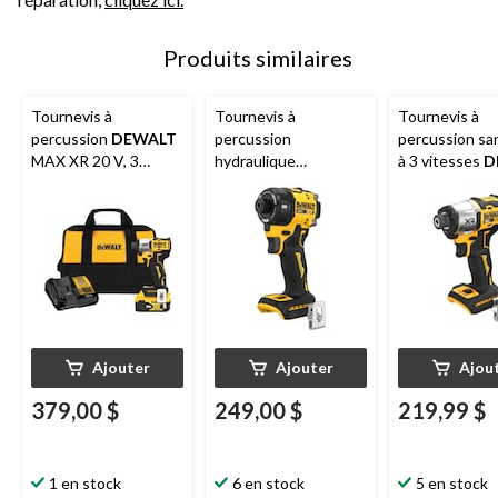
Produits similaires
Tournevis à
Tournevis à
Tournevis à
percussion
DEWALT
percussion
percussion san
MAX XR 20 V, 3
hydraulique
à 3 vitesses
D
vitesses, 1/4 po
silencieux
DEWALT
DCF845B, 20
MAX XR 20 V, 1/4 po
XR, outil seul
Ajouter
Ajouter
Ajou
379,00 $
249,00 $
219,99 $
1 en stock
6 en stock
5 en stock