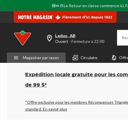
🎒✏️📒Le Retour en classe commence ici. Fai
Leduc, AB
Re
votre
Ouvert
⋅ Fermeture à 22:00
magasin
préféré
est
Magasiner par rayon
Circulaire
Offr
Leduc,
AB,
courament
Ouvert,
Expédition locale gratuite pour les co
Fermeture
à
de 99 $*
à
22:00
cliquer
pour
*Offre exclusive pour les membres Récompenses Triangl
changer
standard.
En savoir plus