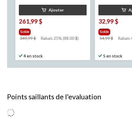
Ajouter
A
261,99 $
32,99 $
Solde
Solde
prix
prix
349,99 $
Rabais 25% (88.00 $)
54,99 $
Rabais 
était
était
349,99 $
54,99 $
4 en stock
5 en stock
Points saillants de l'evaluation