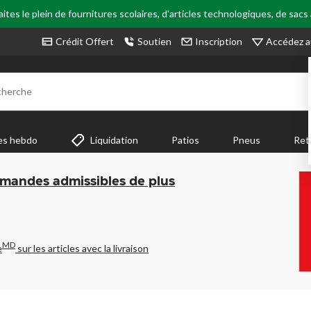
tes le plein de fournitures scolaires, d'articles technologiques, de sacs
Accédez a
Crédit Offert
Soutien
Inscription
cherche
es hebdo
Liquidation
Patios
Pneus
Ret
mmandes admissibles de plus
MD
e
sur les articles avec la livraison