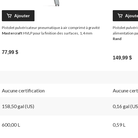
Ajouter
Ajout
Pistolet pulvérisateur pneumatique à air comprimé à gravité
Pistolet pulvéri
Mastercraft
HVLP pour la finition des surfaces, 1,4 mm
alimentation pa
Rand
77,99 $
149,99 $
Aucune certification
Aucune cert
158,50 gal (US)
0,16 gal (US
600,00 L
0,59 L