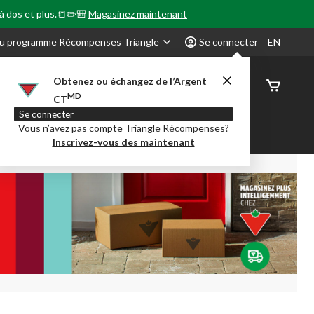
 à dos et plus.📒✏️🎒
Magasinez maintenant
u programme Récompenses Triangle
Se connecter
EN
Obtenez ou échangez de l’Argent
État de
MD
CT
command
Se connecter
Vous n’avez pas compte Triangle Récompenses?
our en Classe
Party City
Centre-auto
Inscrivez-vous des maintenant