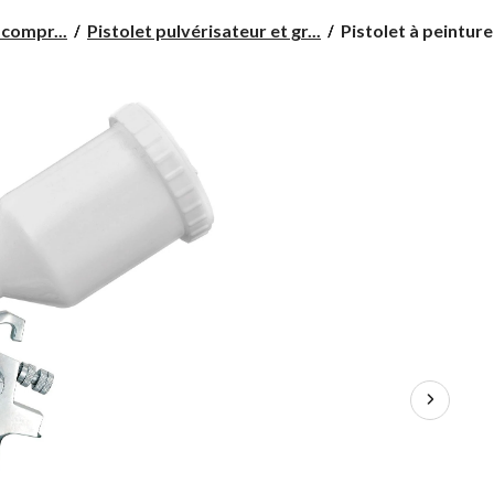
Pistolet
compr...
Pistolet pulvérisateur et gr...
Pistolet à peinture 
à
peinture
par
gravité
Stanley
FatMax®