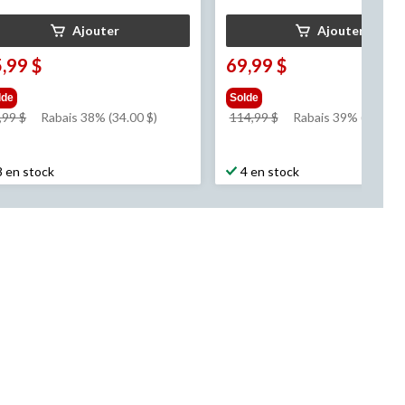
Ajouter
Ajouter
,99 $
69,99 $
lde
Solde
prix
prix
,99 $
Rabais 38% (34.00 $)
114,99 $
Rabais 39% (45.00 $
était
était
89,99 $
114,99 $
8 en stock
4 en stock