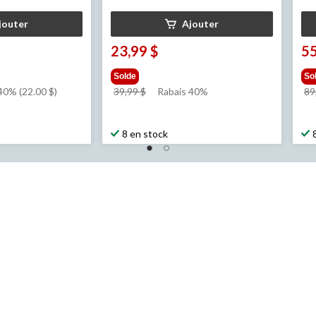
jouter
Ajouter
23,99 $
55
Solde
So
prix
40% (22.00 $)
39,99 $
Rabais 40%
89
était
39,99 $
8 en stock