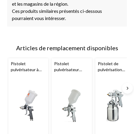
et les magasins de la région.
Ces produits similaires présentés ci-dessous
pourraient vous intéresser.
Articles de remplacement disponibles
Pistolet
Pistolet
Pistolet de
pulvérisateur à
pulvérisateur
pulvérisation
alimentation par
pneumatique à air
pneumatique à
gravité
Ingersoll
comprimé à
aspiration
Rand
gravité
Mastercraft
pour
Mastercraft
l'industrie et
HVLP pour la
l'artisanat, 1,4 mm
finition des
surfaces, 1,4 mm