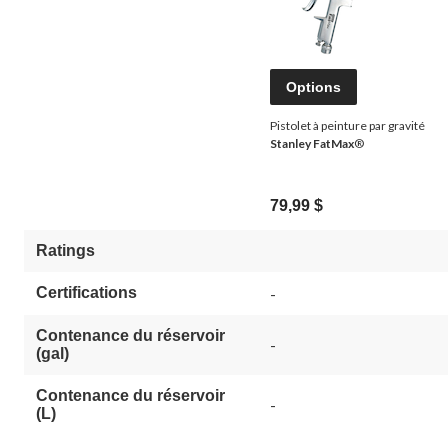
Options
Pistolet à peinture par gravité
Stanley FatMax
®
79,99 $
Ratings
Certifications
-
Contenance du réservoir
-
(gal)
Contenance du réservoir
-
(L)