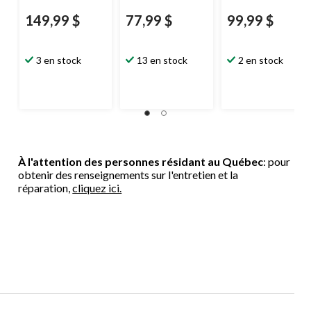
149,99 $
77,99 $
99,99 $
3 en stock
13 en stock
2 en stock
À l'attention des personnes résidant au Québec
: pour
obtenir des renseignements sur l'entretien et la
réparation,
cliquez ici.