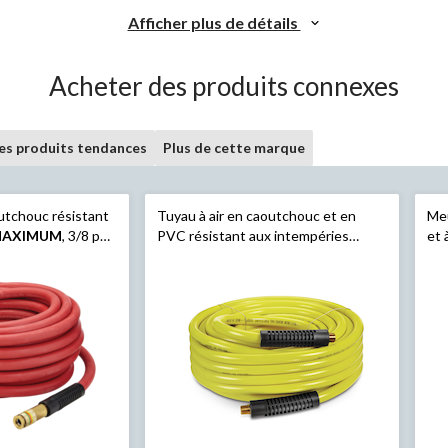
Afficher plus de détails
Acheter des produits connexes
les produits tendances
Plus de cette marque
outchouc résistant
Tuyau à air en caoutchouc et en
Meu
AXIMUM
, 3/8 po
PVC résistant aux intempéries
et 
Mastercraft
, 3/8 po x 50 pi