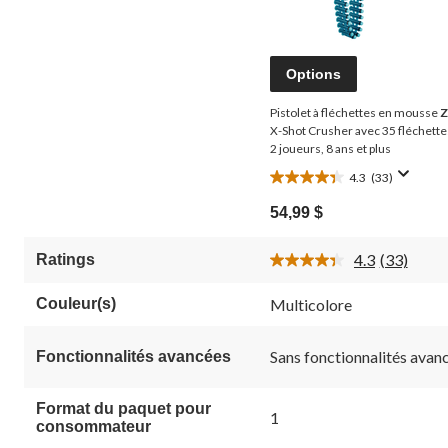
Options
Pistolet à fléchettes en mousse
X-Shot Crusher avec 35 fléchette
2 joueurs, 8 ans et plus
4.3
(33)
4.3
étoile(s)
54,99 $
sur
5.
4.3
(33)
Ratings
33
Lire
évaluations
les
33
Couleur(s)
Multicolore
commenta
Lien
vers
Sans fonctionnalités avan
Fonctionnalités avancées
la
même
page.
Format du paquet pour
1
consommateur