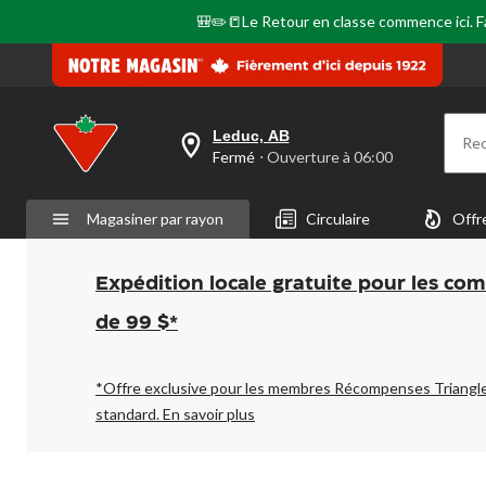
même
page.
🎒✏️📒Le Retour en classe commence ici. Fai
Leduc, AB
Re
votre
Fermé
⋅ Ouverture à 06:00
magasin
préféré
est
Magasiner par rayon
Circulaire
Offr
Leduc,
AB,
courament
Fermé,
Expédition locale gratuite pour les co
Ouverture
à
de 99 $*
à
06:00
cliquer
pour
*Offre exclusive pour les membres Récompenses Triangl
changer
standard.
En savoir plus