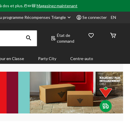
 à dos et plus.📒✏️🎒
Magasinez maintenant
u programme Récompenses Triangle
Se connecter
EN
État de
command
our en Classe
Party City
Centre-auto