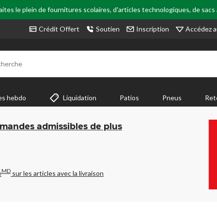
tes le plein de fournitures scolaires, d'articles technologiques, de sacs
Accédez a
Crédit Offert
Soutien
Inscription
cherche
es hebdo
Liquidation
Patios
Pneus
Ret
mmandes admissibles de plus
MD
e
sur les articles avec la livraison