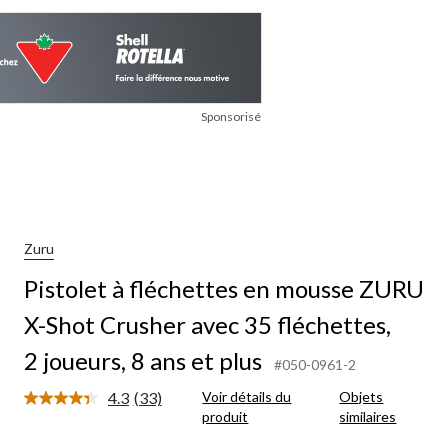
Sponsorisé
Zuru
Pistolet à fléchettes en mousse ZURU
X-Shot Crusher avec 35 fléchettes,
2 joueurs, 8 ans et plus
#050-0961-2
4.3
(33)
Voir détails du
Objets
Lire
produit
similaires
les
33