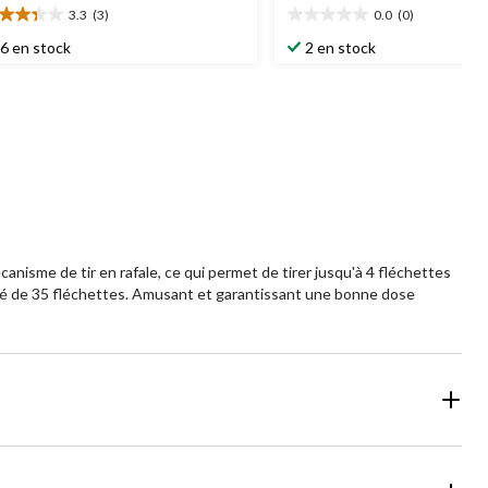
3.3
(3)
0.0
(0)
3
0.0
oile(s)
étoile(s)
6 en stock
2 en stock
r
sur
5.
aluations
nisme de tir en rafale, ce qui permet de tirer jusqu'à 4 fléchettes
ité de 35 fléchettes. Amusant et garantissant une bonne dose