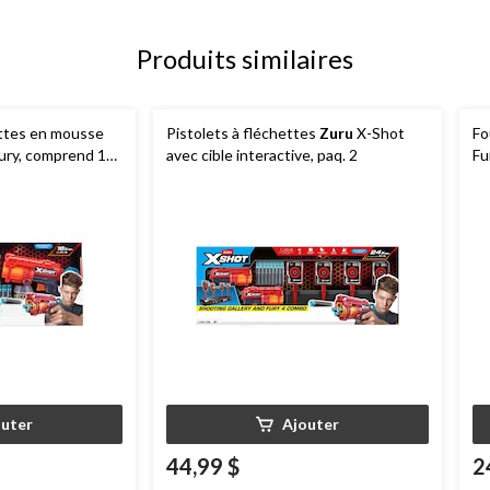
Produits similaires
ettes en mousse
Pistolets à fléchettes
Zuru
X-Shot
Fo
ury, comprend 16
avec cible interactive, paq. 2
Fu
 ans et plus
outer
Ajouter
44,99 $
2