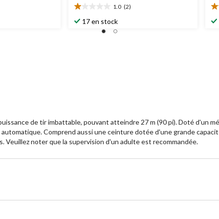
1.0
(2)
1.0
3.
étoile(s)
ét
17 en stock
sur
su
5.
5.
2
3
évaluations
év
ssance de tir imbattable, pouvant atteindre 27 m (90 pi). Doté d'un méca
tion automatique. Comprend aussi une ceinture dotée d'une grande capac
s. Veuillez noter que la supervision d'un adulte est recommandée.