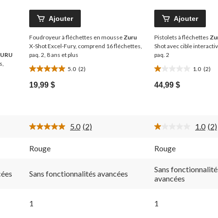
Ajouter
Ajouter
Foudroyeur à fléchettes en mousse
Zuru
Pistolets à fléchettes
Zu
X-Shot Excel-Fury, comprend 16 fléchettes,
Shot avec cible interactiv
ZURU
paq. 2, 8 ans et plus
paq. 2
s,
5.0
(2)
1.0
(2)
5.0
1.0
étoile(s)
étoile(s)
19,99 $
44,99 $
sur
sur
5.
5.
2
2
évaluations
évaluations
5.0
(2)
1.0
(2)
Lire
Lir
les
les
2
2
Rouge
Rouge
ires.
commentaires.
co
Lien
Lie
vers
ve
Sans fonctionnalité
cées
Sans fonctionnalités avancées
la
la
avancées
même
mê
page.
pa
1
1