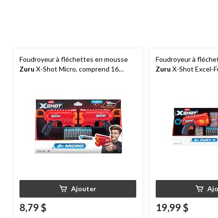
Foudroyeur à fléchettes en mousse
Foudroyeur à fléch
Zuru
X-Shot Micro, comprend 16
Zuru
X-Shot Excel-F
fléchettes, paq. 2, 8 ans et plus
fléchettes, paq. 2, 8
Ajouter
Aj
8,79 $
19,99 $