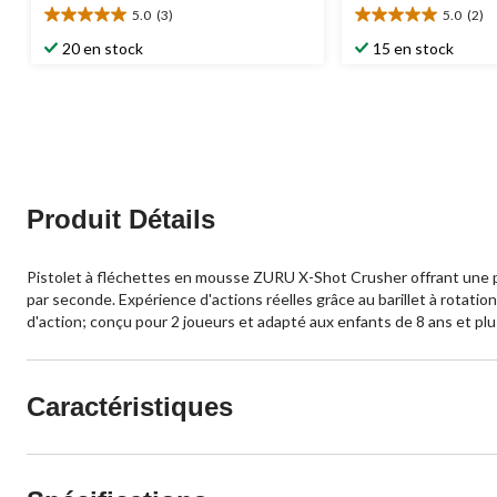
5.0
(3)
5.0
(2)
5.0
5.0
étoile(s)
étoile(s)
20 en stock
15 en stock
sur
sur
5.
5.
3
2
évaluations
évaluations
Produit Détails
Pistolet à fléchettes en mousse ZURU X-Shot Crusher offrant une pui
par seconde. Expérience d'actions réelles grâce au barillet à rota
d'action; conçu pour 2 joueurs et adapté aux enfants de 8 ans et plu
Caractéristiques