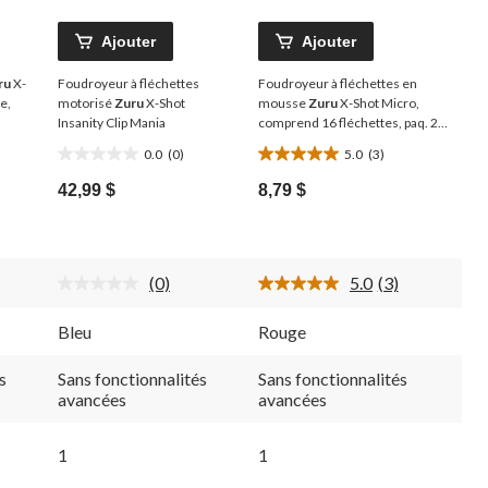
Ajouter
Ajouter
ru
X-
Foudroyeur à fléchettes
Foudroyeur à fléchettes en
e,
motorisé
Zuru
X-Shot
mousse
Zuru
X-Shot Micro,
Insanity Clip Mania
comprend 16 fléchettes, paq. 2,
8 ans et plus
0.0
(0)
5.0
(3)
0.0
5.0
étoile(s)
étoile(s)
42,99 $
8,79 $
sur
sur
5.
5.
3
évaluations
(0)
5.0
(3)
e
Aucune
Lire
cote
les
pour
3
Bleu
Rouge
mmentaires.
ce
commentaires.
n
produit.
Lien
rs
Lien
vers
s
Sans fonctionnalités
Sans fonctionnalités
vers
la
avancées
avancées
me
la
même
ge.
même
page.
page.
1
1