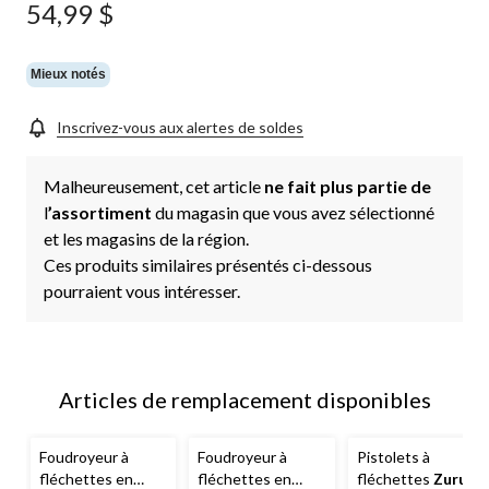
commentaires.
54,99 $
Lien
vers
la
même
Mieux notés
page.
Inscrivez-vous aux alertes de soldes
Malheureusement, cet article
ne fait plus partie de
l
’assortiment
du magasin que vous avez sélectionné
et les magasins de la région.
Ces produits similaires présentés ci-dessous
pourraient vous intéresser.
Articles de remplacement disponibles
Foudroyeur à
Foudroyeur à
Pistolets à
fléchettes en
fléchettes en
fléchettes
Zuru