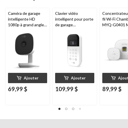
Caméra de garage
Clavier vidéo
Concentrateu
intelligente HD
intelligent pour porte
fil Wi-Fi Cham
1080p à grand angle
de garage
MYQ-G0401 
Chamberlain, vision
Chamberlain, vision
pour porte de
nocturne, résistante
nocturne, résistant
aux intempéries
aux intempéries,
blanc
Ajouter
Ajouter
Ajou
69,99 $
109,99 $
89,99 $