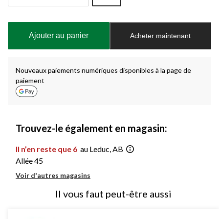
Quantité
mise
à
Ajouter au panier
Acheter maintenant
jour
à
1
Nouveaux paiements numériques disponibles à la page de
paiement
Trouvez-le également en magasin:
Il n’en reste que 6
au Leduc, AB
Allée 45
Voir d'autres magasins
Il vous faut peut-être aussi