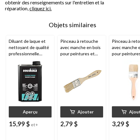
obtenir des renseignements sur l'entretien et la
réparation,
cliquez ici.
Objets similaires
Diluant de laque et
Pinceau à retouche
Pinceau à ret
nettoyant de qualité
avec manche en bois
avec manche e
professionnelle
pour peintures et
pour peinture
Solvable
pour
teintures à l'alkyde,
teintures à l'a
peinture et
25 mm
50 mm
revêtements
automobiles
Aperçu
Ajouter
Ajou
15,99 $
2,79 $
3,29 $
et+