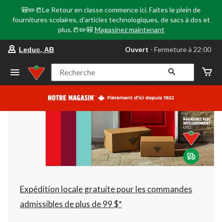
🎒✏️📒Le Retour en classe commence ici. Faites le plein de
fournitures scolaires, d'articles technologiques, de sacs à dos et
plus.📒✏️🎒
Magasinez maintenant
votre
Ouvert
⋅ Fermeture à 22:00
Leduc, AB
magasin
préféré
est
Recherche
Leduc,
AB,
courament
Ouvert,
Fermeture
à
à
22:00
cliquer
pour
changer
Expédition locale gratuite pour les commandes
admissibles de plus de 99 $*