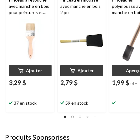
avec manche en bois
avec manche en bois,
polymousse a
pour peintures et
2 po
manche en boi
teintures à l'alkyde,
tailles variées
50 mm
Ajouter
Ajouter
Aperç
3,29 $
2,79 $
1,99 $
et+
37 en stock
59 en stock
Produits Sponsorisés