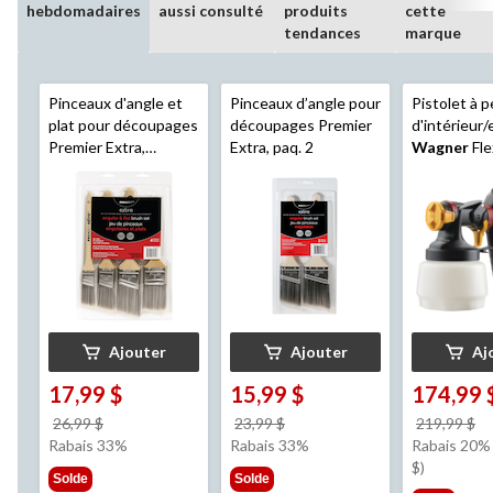
hebdomadaires
aussi consulté
produits
cette
tendances
marque
Pinceaux d'angle et
Pinceaux d’angle pour
Pistolet à p
plat pour découpages
découpages Premier
d'intérieur/
Premier Extra,
Extra, paq. 2
Wagner
Fle
polyester, paq. 4
multidirecti
Ajouter
Ajouter
Aj
17,99 $
15,99 $
174,99 
prix
prix
pr
26,99 $
23,99 $
219,99 $
était
était
ét
Rabais 33%
Rabais 33%
Rabais 20% 
26,99 $
23,99 $
2
$)
Solde
Solde