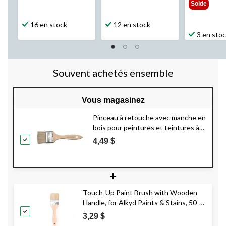
Solde
16 en stock
12 en stock
3 en sto
Souvent achetés ensemble
Vous magasinez
Pinceau à retouche avec manche en
bois pour peintures et teintures à
l'alkyde, 100 mm
4,49 $
+
Touch-Up Paint Brush with Wooden
Handle, for Alkyd Paints & Stains, 50-
mm
3,29 $