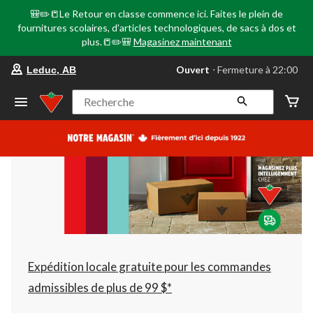
🎒✏️📒Le Retour en classe commence ici. Faites le plein de
fournitures scolaires, d'articles technologiques, de sacs à dos et
plus.📒✏️🎒
Magasinez maintenant
votre
Ouvert
⋅ Fermeture à 22:00
Leduc, AB
magasin
préféré
est
Recherche
Leduc,
AB,
courament
Ouvert,
Fermeture
à
à
22:00
cliquer
pour
changer
Expédition locale gratuite pour les commandes
admissibles de plus de 99 $*