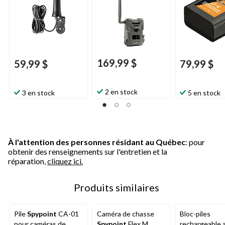
169,99 $
59,99 $
79,99 $
2 en stock
3 en stock
5 en stock
À l'attention des personnes résidant au Québec
: pour
obtenir des renseignements sur l'entretien et la
réparation,
cliquez ici.
Produits similaires
Pile
Spypoint
CA-01
Caméra de chasse
Bloc-piles
pour caméras de
Spypoint
Flex M
rechargeable 