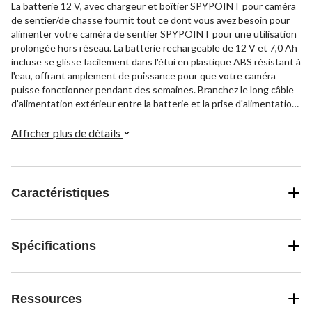
La batterie 12 V, avec chargeur et boîtier SPYPOINT pour caméra
de sentier/de chasse fournit tout ce dont vous avez besoin pour
alimenter votre caméra de sentier SPYPOINT pour une utilisation
prolongée hors réseau. La batterie rechargeable de 12 V et 7,0 Ah
incluse se glisse facilement dans l'étui en plastique ABS résistant à
l'eau, offrant amplement de puissance pour que votre caméra
puisse fonctionner pendant des semaines. Branchez le long câble
d'alimentation extérieur entre la batterie et la prise d'alimentation
de 12 V de votre caméra, puis rangez le tout discrètement dans les
buissons. Lorsque la batterie est faible, il suffit de brancher le
Afficher plus de détails
chargeur c.a. sur une prise standard pour la recharger. Compatible
avec toutes les caméras de sentier SPYPOINT de 12 V, cet
ensemble vous permet de déployer votre caméra plus loin de la
maison ou plus longtemps. Alors, récupérez la sangle de transport,
Caractéristiques
chargez la batterie et sortez prendre des photos des animaux
sauvages.
Spécifications
Ressources