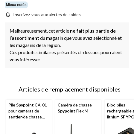
Mieux notés
Inscrivez-vous aux alertes de soldes
Malheureusement, cet article
ne fait plus partie de
l
’assortiment
du magasin que vous avez sélectionné et
les magasins de la région.
Ces produits similaires présentés ci-dessous pourraient
vous intéresser.
Articles de remplacement disponibles
Pile
Spypoint
CA-01
Caméra de chasse
Bloc-piles
pour caméras de
Spypoint
Flex M
rechargeable 
sentier/de chasse
lithium
SPYPO
cellulaires
LIT-10 pour c
de sentier/de