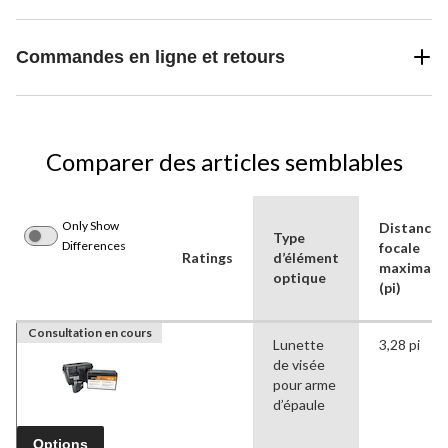
Commandes en ligne et retours
Comparer des articles semblables
Only Show
Distance
Type
Differences
focale
Ratings
d’élément
maximale
optique
(pi)
Consultation en cours
Lunette
3,28 pi
de visée
pour arme
d’épaule
Options