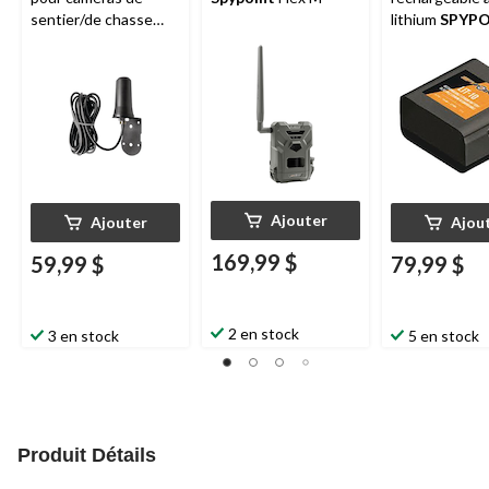
sentier/de chasse
lithium
SPYPO
cellulaires
LIT-10 pour c
de sentier/de
Ajouter
Ajouter
Ajou
169,99 $
59,99 $
79,99 $
2 en stock
3 en stock
5 en stock
Produit Détails