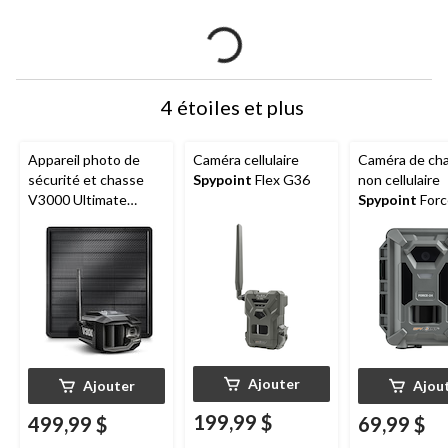
4 étoiles et plus
Appareil photo de
Caméra cellulaire
Caméra de ch
sécurité et chasse
Spypoint
Flex G36
non cellulaire
V3000 Ultimate
Spypoint
Forc
Spypoint
Vosker
Ajouter
Ajouter
Ajou
199,99 $
499,99 $
69,99 $