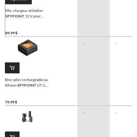
Pile, chargeur et boîtier
SPYPOINT
12 V pour
caméra de sentier/de
chasse
89,99 $
-
-
Bloc-piles rechargeable au
lithium
SPYPOINT
LIT-10
pour caméra de sentier/de
chasse
79,99 $
-
-