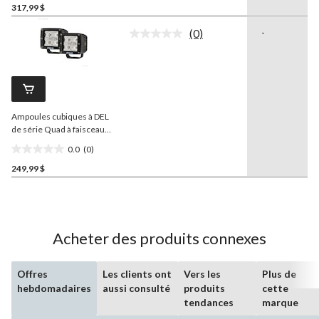
317,99 $
étoile(s)
sur
(0)
-
5.
Aucune
cote
2
pour
évaluations
ce
produit.
Lien
vers
Ampoules cubiques à DEL
la
même
de série Quad à faisceau
page.
large avec sangle
0.0
(0)
0.0
249,99 $
étoile(s)
sur
5.
Acheter des produits connexes
Offres
Les clients ont
Vers les
Plus de
hebdomadaires
aussi consulté
produits
cette
tendances
marque