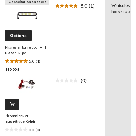
Consultation en cours
5.0
(1)
Véhicules
Lire
hors route
1
commentaire.
Lien
vers
la
Options
même
page.
Phares en barre pour VTT
Blazer
, 13 po
5.0
(1)
5.0
149,99 $
étoile(s)
sur
(0)
-
5.
Aucune
cote
1
pour
évaluation
ce
produit.
Lien
vers
Plafonnier RVB
la
même
magnétique
Kolpin
page.
0.0
(0)
0.0