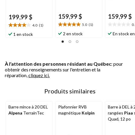
159,99 $
159,99 $
199,99 $
5.0
(1)
0
4.0
(1)
5.0
0.0
4.0
étoile(s)
étoile(s)
étoile(s)
2 en stock
En stock en
1 en stock
sur
sur
sur
5.
5.
5.
1
1
évaluation
évaluation
À l'attention des personnes résidant au Québec
: pour
obtenir des renseignements sur l'entretien et la
réparation,
cliquez ici.
Produits similaires
Barre mince à 20 DEL
Plafonnier RVB
Barre à DEL à 
Alpena
TerrainTec
magnétique
Kolpin
rangées
Piaa
s
Quad, 12 po