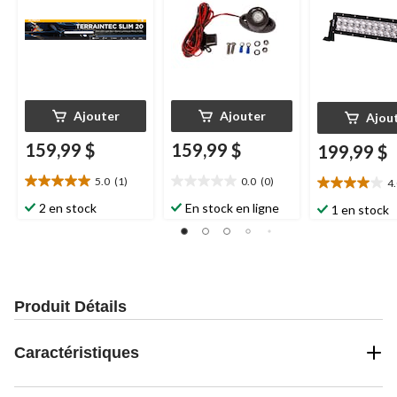
Ajouter
Ajouter
Ajou
159,99 $
159,99 $
199,99 $
5.0
(1)
0.0
(0)
4
5.0
0.0
4.0
étoile(s)
étoile(s)
étoile(s)
2 en stock
En stock en ligne
1 en stock
sur
sur
sur
5.
5.
5.
1
1
évaluation
évaluation
Produit Détails
Caractéristiques