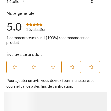
1 étoile
étoiles
0
0 commentai
Note générale
5.0
1 évaluation
1 commentateurs sur 1 (100%) recommandent ce
produit
Évaluez ce produit
Sélectionnez
Sélectionnez
Sélectionnez
Sélectionnez
Sélectionnez
Pour ajouter un avis, vous devrez fournir une adresse
pour
pour
pour
pour
pour
évaluer
évaluer
évaluer
évaluer
évaluer
courriel valide à des fins de vérification.
l'article
l'article
l'article
l'article
l'article
à
à
à
à
à
1
2
3
4
5
étoile.
étoiles.
étoiles.
étoiles.
étoiles.
Cette
Cette
Cette
Cette
Cette