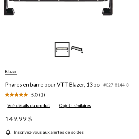
Blazer
Phares en barre pour VTT Blazer, 13 po
#027-8144-8
5.0
(1)
Lire
1
Voir détails du produit
Objets similaires
commentaire.
Lien
vers
149,99 $
la
même
page.
Inscrivez-vous aux alertes de soldes