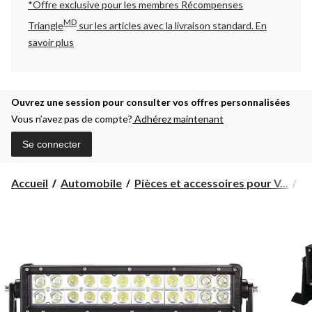
*Offre exclusive pour les membres Récompenses
MD
Triangle
sur les articles avec la livraison standard.
En
savoir plus
Ouvrez une session pour consulter vos offres personnalisées
Vous n’avez pas de compte?
Adhérez maintenant
Se connecter
Accueil
Automobile
Pièces et accessoires pour V...
Pi