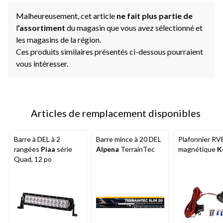
Malheureusement, cet article
ne fait plus partie de
l
’assortiment
du magasin que vous avez sélectionné et
les magasins de la région.
Ces produits similaires présentés ci-dessous pourraient
vous intéresser.
Articles de remplacement disponibles
Barre à DEL à 2
Barre mince à 20 DEL
Plafonnier RV
rangées
Piaa
série
Alpena
TerrainTec
magnétique
K
Quad, 12 po