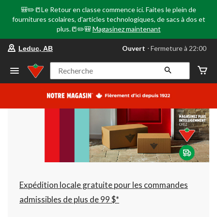
🎒✏️📒Le Retour en classe commence ici. Faites le plein de
fournitures scolaires, d'articles technologiques, de sacs à dos et
plus.📒✏️🎒
Magasinez maintenant
votre
Ouvert
⋅ Fermeture à 22:00
Leduc, AB
magasin
préféré
est
Recherche
Leduc,
AB,
courament
Ouvert,
Fermeture
à
à
22:00
cliquer
pour
changer
Expédition locale gratuite pour les commandes
admissibles de plus de 99 $*