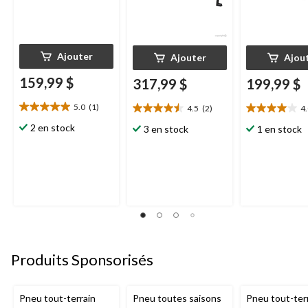
Ajouter
Ajouter
Ajou
159,99 $
317,99 $
199,99 $
5.0
(1)
4.5
(2)
4
5.0
4.5
4.0
étoile(s)
étoile(s)
étoile(s)
2 en stock
3 en stock
1 en stock
sur
sur
sur
5.
5.
5.
1
2
1
évaluation
évaluations
évaluation
Produits Sponsorisés
Pneu tout-terrain
Pneu toutes saisons
Pneu tout-ter