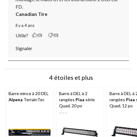
FD.
Canadian Tire
il y a 4 ans
Utile?
(0)
(0)
Signaler
4 étoiles et plus
Barre mince à 20 DEL
Barre à DEL à 2
Barre à DEL à 
Alpena
TerrainTec
rangées
Piaa
série
rangées
Piaa
s
Quad, 20 po
Quad, 12 po