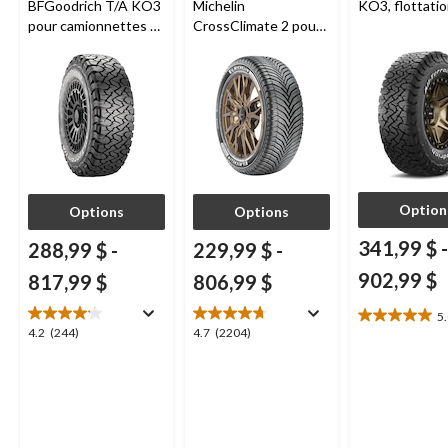
BFGoodrich T/A KO3
Michelin
KO3, flottati
pour camionnettes et
CrossClimate 2 pour
VUS
véhicules de tourisme
et multisegments
Option
Options
Options
341,99 $
-
288,99 $
-
229,99 $
-
902,99 $
817,99 $
806,99 $
5
5.0
4.2
4.7
4.2
(244)
4.7
(2204)
étoile(s)
étoile(s)
étoile(s)
sur
sur
sur
5.
5.
5.
3
244
2204
évaluations
évaluations
évaluations