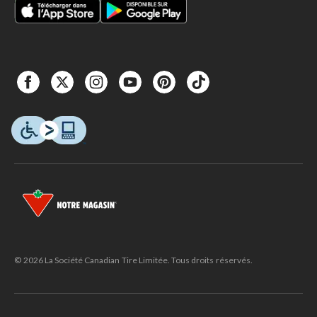
© 2026 La Société Canadian Tire Limitée. Tous droits réservés.