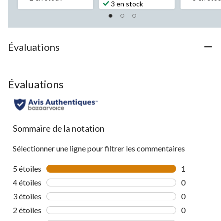
3 en stock
sur
sur
sur
5.
5.
5.
16
22
35
évaluations
évaluation
évaluations
Évaluations
Évaluations
Sommaire de la notation
Sélectionner une ligne pour filtrer les commentaires
5 étoiles
étoiles
1
1 commentai
4 étoiles
étoiles
0
0 commentai
3 étoiles
étoiles
0
0 commentai
2 étoiles
étoiles
0
0 commentai