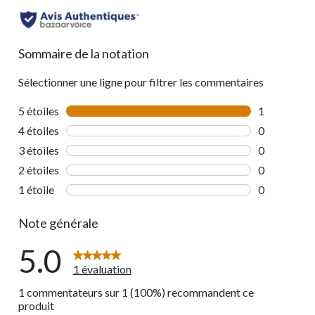
Sommaire de la notation
Sélectionner une ligne pour filtrer les commentaires
5 étoiles
étoiles
1
1 commentai
4 étoiles
étoiles
0
0 commentai
3 étoiles
étoiles
0
0 commentai
2 étoiles
étoiles
0
0 commentai
1 étoile
étoiles
0
0 commentai
Note générale
5.0
1 évaluation
1 commentateurs sur 1 (100%) recommandent ce
produit