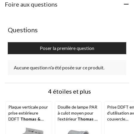
Foire aux questions
Aucune question n'a été posée sur ce produit.
Questions
Poser la première question
Aucune question n'a été posée sur ce produit.
4 étoiles et plus
Plaque verticale pour
Douille de lampe PAR
Prise DDFT en
prise extérieure
à culot moyen pour
d'utilisation a
DDFT
Thomas &
l'extérieur
Thomas &
couvercle
Betts
37129-721,
Betts
37125-723, 75
transparent L
joints d'étanchéité et
W, 125 V
37213-720, m