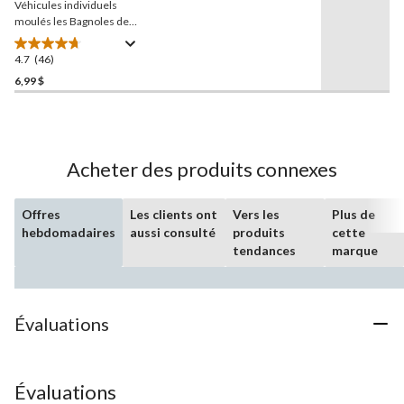
Véhicules individuels
même
page.
moulés les Bagnoles de
Disney Pixar, choix de
modèles, 3 ans et plus
4.7
(46)
4.7
étoile(s)
6,99 $
sur
5.
46
évaluations
Acheter des produits connexes
Offres
Les clients ont
Vers les
Plus de
hebdomadaires
aussi consulté
produits
cette
tendances
marque
Évaluations
Évaluations