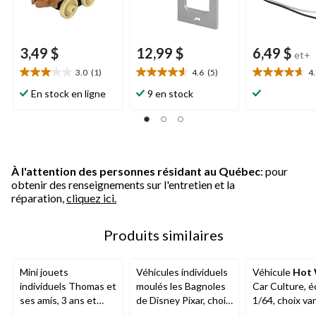
3,49 $
12,99 $
6,49 $
et+
3.0
(1)
4.6
(5)
4
3.0
4.6
4.7
étoile(s)
étoile(s)
étoile(s)
En stock en ligne
9 en stock
sur
sur
sur
5.
5.
5.
1
5
3
évaluation
évaluations
évaluations
À l'attention des personnes résidant au Québec
: pour
obtenir des renseignements sur l'entretien et la
réparation,
cliquez ici.
Produits similaires
Mini jouets
Véhicules individuels
Véhicule
Hot 
individuels Thomas et
moulés les Bagnoles
Car Culture, é
ses amis, 3 ans et
de Disney Pixar, choix
1/64, choix var
plus
de modèles, 3 ans et
3 ans et plus