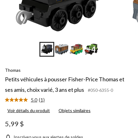
ch
var
3 a
et
plu
+4
Thomas
Petits véhicules à pousser Fisher-Price Thomas et
ses amis, choix varié, 3 ans et plus
#050-6355-0
5.0
(1)
Lire
1
Voir détails du produit
Objets similaires
commentaire.
Lien
vers
5,99 $
la
même
page.
Inscrivez-vous aux alertes de soldes