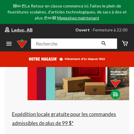
🎒✏️📒Le Retour en classe commence ici. Faites le plein de
fournitures scolaires, d'articles technologiques, de sacs à dos et
plus.📒✏️🎒
Magasinez maintenant
votre
Ouvert
⋅ Fermeture à 22:00
Leduc, AB
magasin
préféré
est
Recherche
Leduc,
AB,
courament
Ouvert,
Fermeture
à
à
22:00
cliquer
pour
changer
Expédition locale gratuite pour les commandes
admissibles de plus de 99 $*