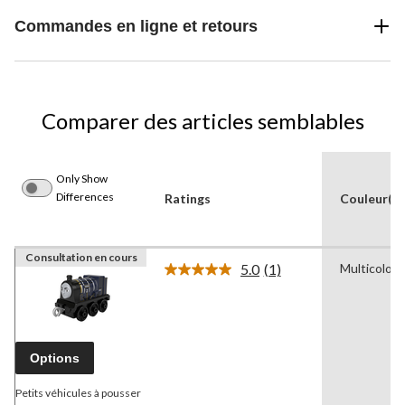
Commandes en ligne et retours
Comparer des articles semblables
Only Show
Differences
Ratings
Couleur(s)
Consultation en cours
5.0
(1)
Multicolore
Lire
1
commentaire.
Lien
vers
la
Options
même
page.
Petits véhicules à pousser