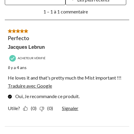
1
1 – 1 à 1 commentaire
à
1
à
1
5 étoile(s) sur 5.
commentaire.
Perfecto
Jacques Lebrun
ACHETEUR VÉRIFIÉ
il y a 4 ans
He loves it and that's pretty much the Mist important !!!
Traduire avec Google
Oui, Je recommande ce produit.
Utile?
(0)
(0)
Signaler