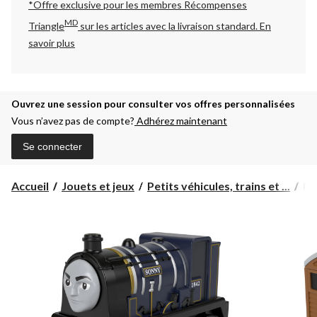
*Offre exclusive pour les membres Récompenses
MD
Triangle
sur les articles avec la livraison standard.
En
savoir plus
Ouvrez une session pour consulter vos offres personnalisées
Vous n’avez pas de compte?
Adhérez maintenant
Se connecter
Pet
Accueil
Jouets et jeux
Petits véhicules, trains et ...
Pe
véh
à
po
Fis
Pr
Th
et
se
ami