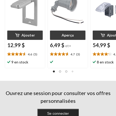
vis inclus
flexible, gris
Ajouter
Aperçu
Ajou
12,99 $
6,49 $
54,99 $
et+
4.6
(5)
4.7
(3)
4
4.6
4.7
4.2
étoile(s)
étoile(s)
étoile(s)
9 en stock
8 en stock
sur
sur
sur
5.
5.
5.
5
3
16
évaluations
évaluations
évaluations
Ouvrez une session pour consulter vos offres
personnalisées
Se connecter