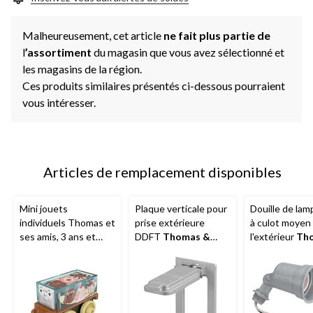
Malheureusement, cet article
ne fait plus partie de
l
’assortiment
du magasin que vous avez sélectionné et
les magasins de la région.
Ces produits similaires présentés ci-dessous pourraient
vous intéresser.
Articles de remplacement disponibles
Mini jouets
Plaque verticale pour
Douille de la
individuels Thomas et
prise extérieure
à culot moyen
ses amis, 3 ans et
DDFT
Thomas &
l'extérieur
Th
plus
Betts
37129-721,
Betts
37125-7
joints d'étanchéité et
W, 125 V
vis inclus