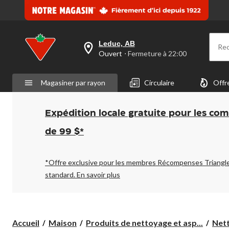
Leduc, AB
Re
votre
Ouvert
⋅ Fermeture à 22:00
magasin
préféré
est
Magasiner par rayon
Circulaire
Offr
Leduc,
AB,
courament
Ouvert,
Expédition locale gratuite pour les co
Fermeture
à
de 99 $*
à
22:00
cliquer
pour
*Offre exclusive pour les membres Récompenses Triangl
changer
standard.
En savoir plus
Accueil
Maison
Produits de nettoyage et asp...
Nett