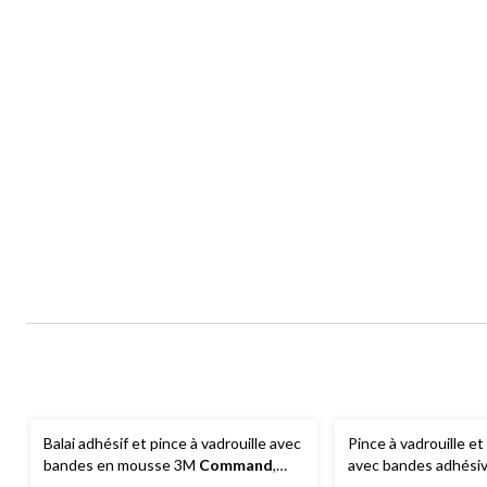
Balai adhésif et pince à vadrouille avec
Pince à vadrouille et
bandes en mousse 3M
Command
,
avec bandes adhésive
paq. 2
paq. 1