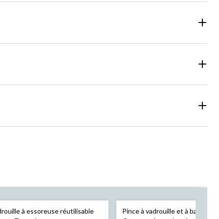
rouille à essoreuse réutilisable
Pince à vadrouille et à balai