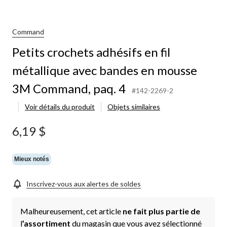
crochets
adhésifs
en
fil
Command
métallique
Petits crochets adhésifs en fil
avec
bandes
métallique avec bandes en mousse
en
mousse
3M Command, paq. 4
3M
#142-2269-2
Command,
Voir détails du produit
Objets similaires
paq.
4
6,19 $
Mieux notés
Inscrivez-vous aux alertes de soldes
Malheureusement, cet article
ne fait plus partie de
l
’assortiment
du magasin que vous avez sélectionné