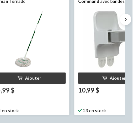
bman
Tornado
Command
avec bandes adhésiv
blanc, 4 lb, paq. 1
Ajouter
Ajouter
,99 $
10,99 $
4 en stock
23 en stock