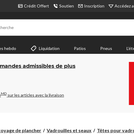
Accédez a
Crédit Offert
Soutien
Inscription
cherche
es hebdo
Liquidation
Patios
Pneus
L’ét
mmandes admissibles de plus
MD
e
sur les articles avec la livraison
oyage de plancher
Vadrouilles et seaux
Têtes pour vadro