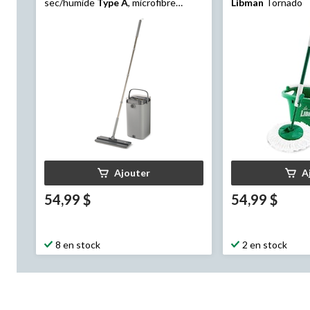
sec/humide
Type A
, microfibre
Libman
Tornado
réutilisable
Ajouter
A
54,99 $
54,99 $
8 en stock
2 en stock