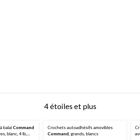
4 étoiles et plus
 à balai
Command
Crochets autoadhésifs amovibles
Cr
s, blanc, 4 lb,
Command
, grands, blancs
av
éc