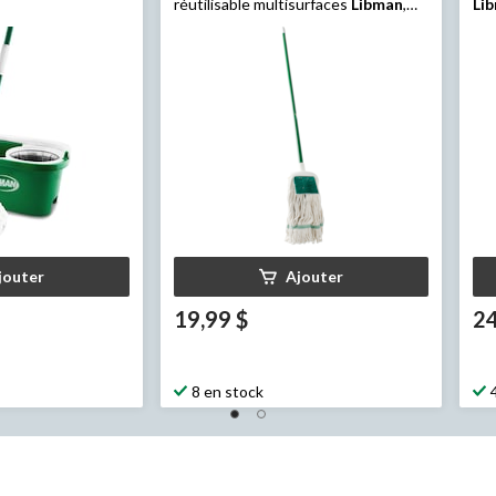
réutilisable multisurfaces
Libman
,
Li
format géant
jouter
Ajouter
19,99 $
24
8 en stock