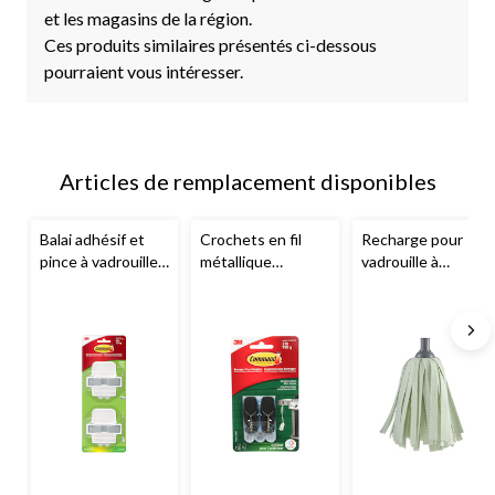
et les magasins de la région.
Ces produits similaires présentés ci-dessous
pourraient vous intéresser.
Articles de remplacement disponibles
Balai adhésif et
Crochets en fil
Recharge pour
pince à vadrouille
métallique
vadrouille à
avec bandes en
adhésifs
franges
FRANK
mousse 3M
Command
avec
pour surfaces
Command
, paq. 2
bandes adhésives,
dures
extérieur, acier
inoxydable, 2 lb,
paq. 2