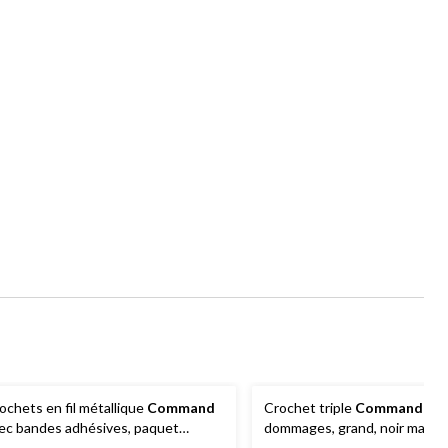
ochets en fil métallique
Command
Crochet triple
Command
san
ec bandes adhésives, paquet
dommages, grand, noir mat, s
onomique, transparent, 0,5 lb, petit,
10 lb