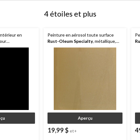
4 étoiles et plus
intérieur en
Peinture en aérosol toute surface
Pe
pour
Rust-Oleum Specialty
, métallique,
Ru
t-Oleum
312 g
ef
340 g
çu
Aperçu
19,99 $
4
et+