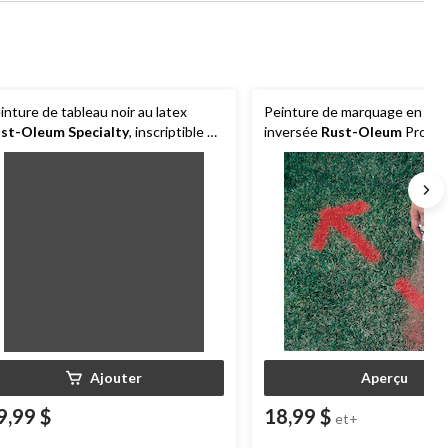
inture de tableau noir au latex
Peinture de marquage en aér
st-Oleum Specialty
, inscriptible et
inversée
Rust-Oleum
Profess
façable, noir, 887 mL/0,95 pte
426 g
Ajouter
Aperçu
9,99 $
18,99 $
et+