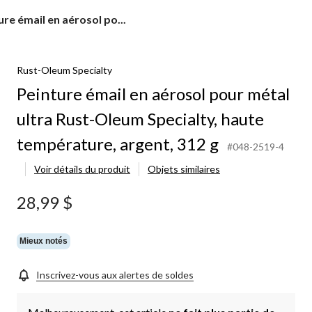
ure
ure émail en aérosol po...
ol
Rust-Oleum Specialty
Peinture émail en aérosol pour métal
ultra Rust-Oleum Specialty, haute
m
lty,
température, argent, 312 g
#048-2519-4
rature,
Voir détails du produit
Objets similaires
,
28,99 $
Mieux notés
Inscrivez-vous aux alertes de soldes