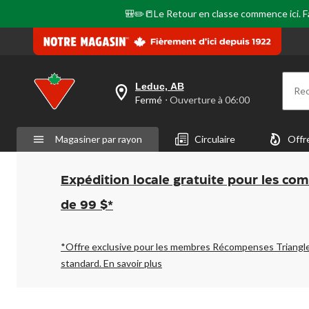
🎒✏️📒Le Retour en classe commence ici. Fai
Leduc, AB
Re
votre
Fermé
⋅ Ouverture à 06:00
magasin
préféré
est
Magasiner par rayon
Circulaire
Offr
Leduc,
AB,
courament
Fermé,
Expédition locale gratuite pour les co
Ouverture
à
de 99 $*
à
06:00
cliquer
pour
*Offre exclusive pour les membres Récompenses Triangl
changer
standard.
En savoir plus