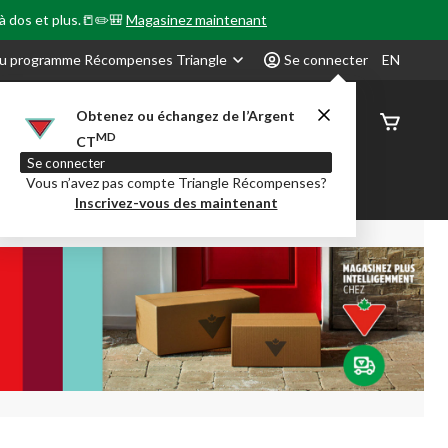
 à dos et plus.📒✏️🎒
Magasinez maintenant
u programme Récompenses Triangle
Se connecter
EN
Obtenez ou échangez de l’Argent
État de
MD
CT
command
Se connecter
Vous n’avez pas compte Triangle Récompenses?
our en Classe
Party City
Centre-auto
Inscrivez-vous des maintenant