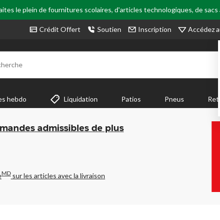
tes le plein de fournitures scolaires, d'articles technologiques, de sacs
Accédez a
Crédit Offert
Soutien
Inscription
cherche
es hebdo
Liquidation
Patios
Pneus
Ret
mmandes admissibles de plus
MD
e
sur les articles avec la livraison