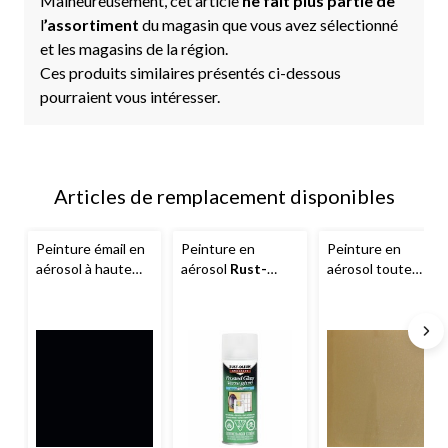
Malheureusement, cet article
ne fait plus partie de
l
’assortiment
du magasin que vous avez sélectionné
et les magasins de la région.
Ces produits similaires présentés ci-dessous
pourraient vous intéresser.
Articles de remplacement disponibles
Peinture émail en
Peinture en
Peinture en
aérosol à haute
aérosol
Rust-
aérosol toute
température
Oleum Specialty
,
surface
Rust-
Rust-Oleum
verre givré, 312 g
Oleum Specialty
,
Specialty
avec
métallique, 312 g
protection contre
la rouille, 340 g