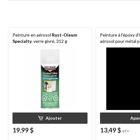
Peinture en aérosol
Rust-Oleum
Peinture à l'époxy d'
Specialty
, verre givré, 312 g
aérosol pour métal 
électroménager
Rus
Specialty
, lavable, 
Ajouter
Aper
19,99 $
13,49 $
et+