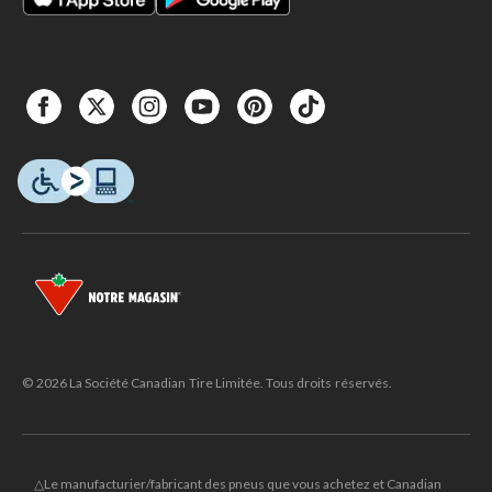
© 2026 La Société Canadian Tire Limitée. Tous droits réservés.
△Le manufacturier/fabricant des pneus que vous achetez et Canadian