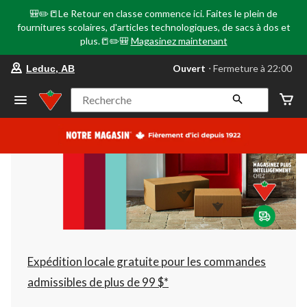
🎒✏️📒Le Retour en classe commence ici. Faites le plein de
fournitures scolaires, d'articles technologiques, de sacs à dos et
plus.📒✏️🎒
Magasinez maintenant
votre
Ouvert
⋅ Fermeture à 22:00
Leduc, AB
magasin
préféré
est
Recherche
Leduc,
AB,
courament
Ouvert,
Fermeture
à
à
22:00
cliquer
pour
changer
Expédition locale gratuite pour les commandes
admissibles de plus de 99 $*