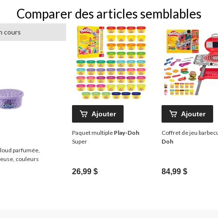
Comparer des articles semblables
n cours
Ajouter
Ajouter
Paquet multiple
Play-Doh
Coffret de jeu barbe
Super
Doh
loud parfumée,
ieuse, couleurs
26,99 $
84,99 $