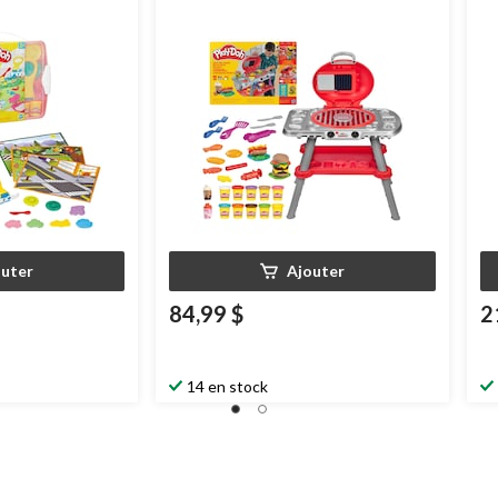
outer
Ajouter
84,99 $
2
14 en stock