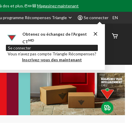
 à dos et plus.📒✏️🎒
Magasinez maintenant
u programme Récompenses Triangle
Se connecter
EN
Obtenez ou échangez de l’Argent
État de
MD
CT
command
Se connecter
Vous n’avez pas compte Triangle Récompenses?
our en Classe
Party City
Centre-auto
Inscrivez-vous des maintenant