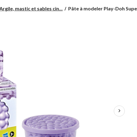
Pâte
Argile, mastic et sables cin...
Pâte à modeler Play-Doh Supe.
à
modeler
Play-
Doh
Super
Cloud
parfumée,
compressible,
élastique
et
spongieuse,
couleurs
variées,
3
ans
et
plus