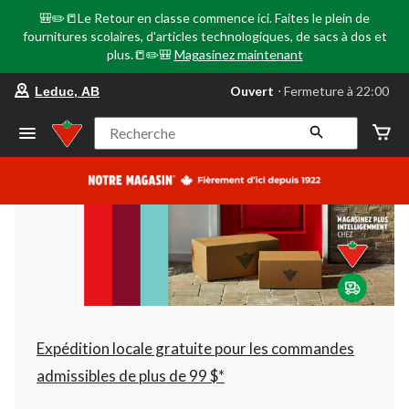
🎒✏️📒Le Retour en classe commence ici. Faites le plein de
fournitures scolaires, d'articles technologiques, de sacs à dos et
plus.📒✏️🎒
Magasinez maintenant
votre
Ouvert
⋅ Fermeture à 22:00
Leduc, AB
magasin
préféré
est
Recherche
Leduc,
AB,
courament
Ouvert,
Fermeture
à
à
22:00
cliquer
pour
changer
Expédition locale gratuite pour les commandes
admissibles de plus de 99 $*