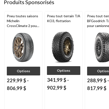
Produits Sponsorisés
Pneu toutes saisons
Pneu tout-terrain T/A
Pneu tout-ter
Michelin
KO3, flottation
BFGoodrich T
CrossClimate 2 pour
pour camionne
véhicules de tourisme
VUS
et multisegments
Options
Options
Option
341,99 $
-
229,99 $
-
288,99 $
-
902,99 $
806,99 $
817,99 $