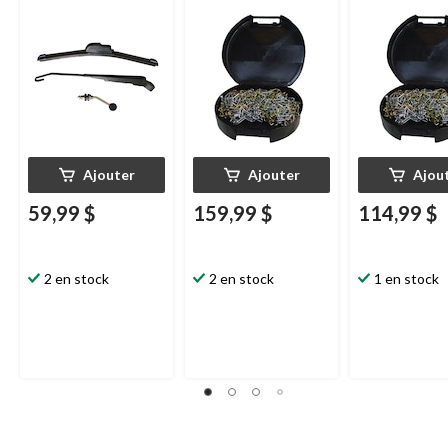
pare-brise en verre
Ajouter
Ajouter
Ajou
59,99 $
159,99 $
114,99 $
2 en stock
2 en stock
1 en stock