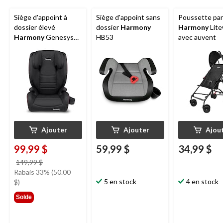
Siège d'appoint à
Siège d'appoint sans
Poussette par
dossier élevé
dossier
Harmony
Harmony
Lit
Harmony
Genesys
HB53
avec auvent
Deluxe, couture
rouge
Ajouter
Ajouter
Ajou
99,99 $
59,99 $
34,99 $
prix
149,99 $
était
Rabais 33% (50.00
149,99 $
5 en stock
4 en stock
$)
Solde