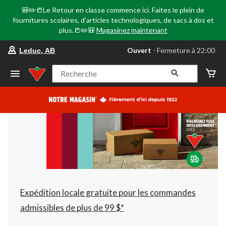
🎒✏️📒Le Retour en classe commence ici. Faites le plein de
fournitures scolaires, d'articles technologiques, de sacs à dos et
plus.📒✏️🎒
Magasinez maintenant
votre
Ouvert
⋅ Fermeture à 22:00
Leduc, AB
magasin
préféré
est
Recherche
Leduc,
AB,
courament
Ouvert,
Fermeture
à
à
22:00
cliquer
pour
changer
Expédition locale gratuite pour les commandes
admissibles de plus de 99 $*