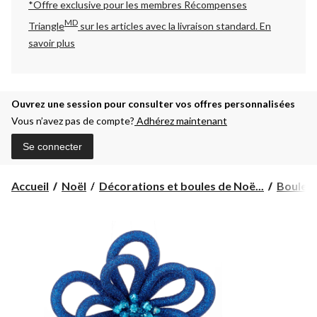
*Offre exclusive pour les membres Récompenses
MD
Triangle
sur les articles avec la livraison standard.
En
savoir plus
Ouvrez une session pour consulter vos offres personnalisées
Vous n’avez pas de compte?
Adhérez maintenant
Se connecter
Accueil
Noël
Décorations et boules de Noë...
Boules 