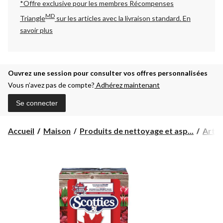
*Offre exclusive pour les membres Récompenses
MD
Triangle
sur les articles avec la livraison standard.
En
savoir plus
Ouvrez une session pour consulter vos offres personnalisées
Vous n’avez pas de compte?
Adhérez maintenant
Se connecter
Accueil
Maison
Produits de nettoyage et asp...
Artic