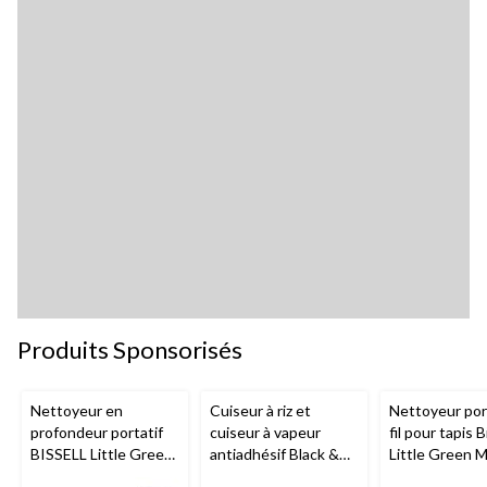
Produits Sponsorisés
Nettoyeur en
Cuiseur à riz et
Nettoyeur port
profondeur portatif
cuiseur à vapeur
fil pour tapis B
BISSELL Little Green
antiadhésif Black &
Little Green 
Mini avec fil pour
Decker, blanc, 6