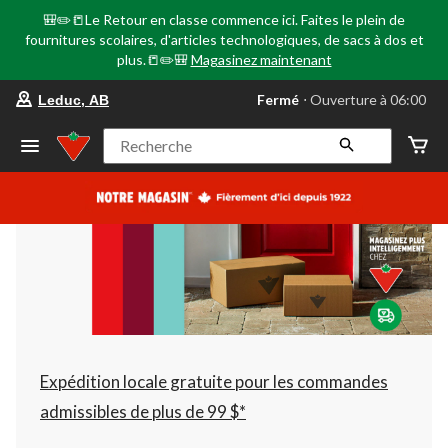
🎒✏️📒Le Retour en classe commence ici. Faites le plein de
fournitures scolaires, d'articles technologiques, de sacs à dos et
plus.📒✏️🎒
Magasinez maintenant
votre
Fermé
⋅ Ouverture à 06:00
Leduc, AB
magasin
préféré
est
Recherche
Leduc,
AB,
courament
Fermé,
Ouverture
à
à
06:00
cliquer
pour
changer
Expédition locale gratuite pour les commandes
admissibles de plus de 99 $*