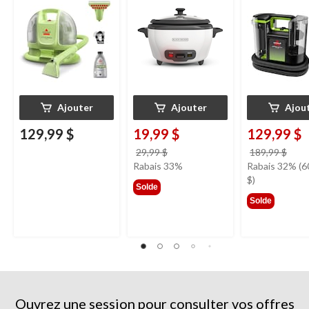
tapis et tissus
tasses
d'ameublement
Ajouter
Ajouter
Ajou
129,99 $
19,99 $
129,99 $
prix
prix
29,99 $
189,99 $
était
étai
Rabais 33%
Rabais 32% (6
29,99 $
189,
$)
Solde
Solde
Ouvrez une session pour consulter vos offres