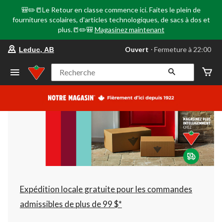
🎒✏️📒Le Retour en classe commence ici. Faites le plein de
fournitures scolaires, d'articles technologiques, de sacs à dos et
plus.📒✏️🎒
Magasinez maintenant
votre
Ouvert
⋅ Fermeture à 22:00
Leduc, AB
magasin
préféré
est
Recherche
Leduc,
AB,
courament
Ouvert,
Fermeture
à
à
22:00
cliquer
pour
changer
Expédition locale gratuite pour les commandes
admissibles de plus de 99 $*