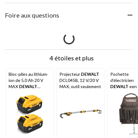
Foire aux questions
4 étoiles et plus
Bloc-piles au lithium-
Projecteur
DEWALT
Pochette
ion de 5,0 Ah 20 V
DCL045B, 12 V/20 V
d'électricien
MAX
DEWALT
MAX, outil seulement
DEWALT
een 
DCB205-2, avec
pleine fleur de
indicateur de
première quali
carburant à DEL, paq.
résistant aux 
2
8 pochettes