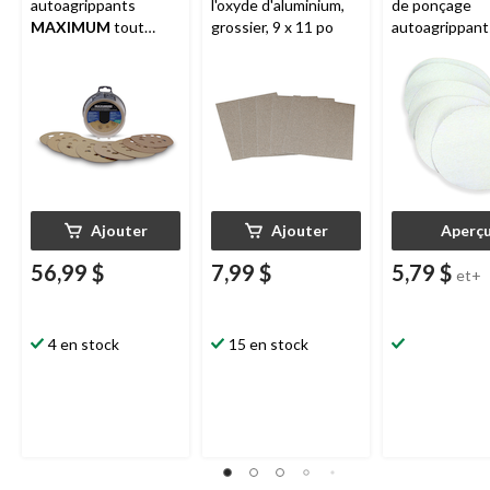
autoagrippants
l'oxyde d'aluminium,
de ponçage
MAXIMUM
tout
grossier, 9 x 11 po
autoagrippant
usage, 5 po, grain
Mastercraft
d
varié, 50 pièces
Ajouter
Ajouter
Aperç
56,99 $
7,99 $
5,79 $
et+
4 en stock
15 en stock