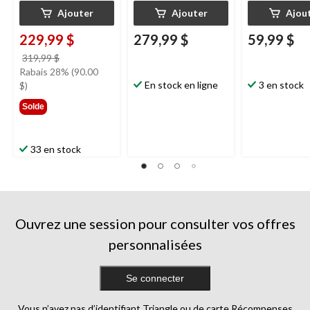
Ajouter
Ajouter
Ajou
229,99 $
279,99 $
59,99 $
prix
319,99 $
était
Rabais 28% (90.00
319,99 $
En stock en ligne
3 en stock
$)
Solde
33 en stock
Ouvrez une session pour consulter vos offres
personnalisées
Se connecter
Vous n’avez pas d’identifiant Triangle ou de carte Récompenses