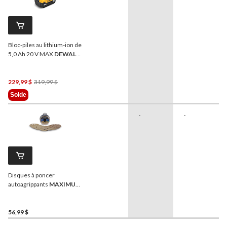
Bloc-piles au lithium-ion de
5,0 Ah 20 V MAX
DEWALT
DCB205-2, avec indicateur
de carburant à DEL, paq. 2
Prix
229,99 $
319,99 $
Était
Solde
319,99 $
-
-
Disques à poncer
autoagrippants
MAXIMUM
tout usage, 5 po, grain
varié, 50 pièces
56,99 $