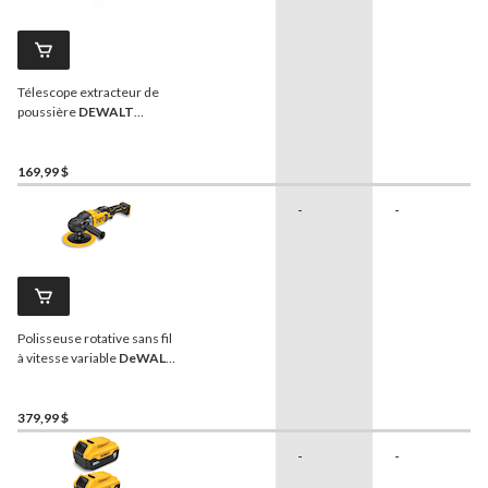
Télescope extracteur de
poussière
DEWALT
D25301D avec tuyau pour
marteaux rotatifs SDS+
169,99 $
-
-
Polisseuse rotative sans fil
à vitesse variable
DeWALT
XR, 20 V MAX*, 7 po, outil
seulement
379,99 $
-
-