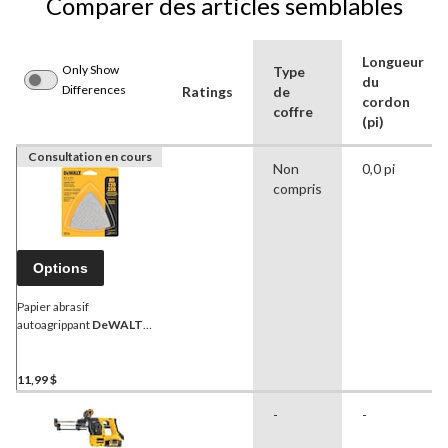
Comparer des articles semblables
Longueur
Only Show
Type
du
Differences
Ratings
de
cordon
coffre
(pi)
Consultation en cours
Non
0,0 pi
compris
Options
Papier abrasif
autoagrippant
DeWALT
pour outil oscillant,
triangle, grain 80, assortis,
paq. 12
11,99 $
-
-