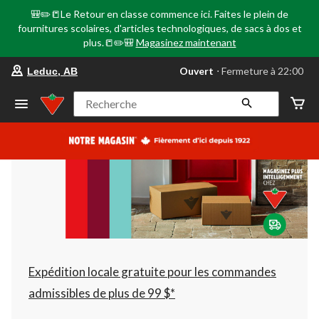
🎒✏️📒Le Retour en classe commence ici. Faites le plein de
fournitures scolaires, d'articles technologiques, de sacs à dos et
plus.📒✏️🎒
Magasinez maintenant
votre
Ouvert
⋅ Fermeture à 22:00
Leduc, AB
magasin
préféré
est
Recherche
Leduc,
AB,
courament
Ouvert,
Fermeture
à
à
22:00
cliquer
pour
changer
Expédition locale gratuite pour les commandes
admissibles de plus de 99 $*