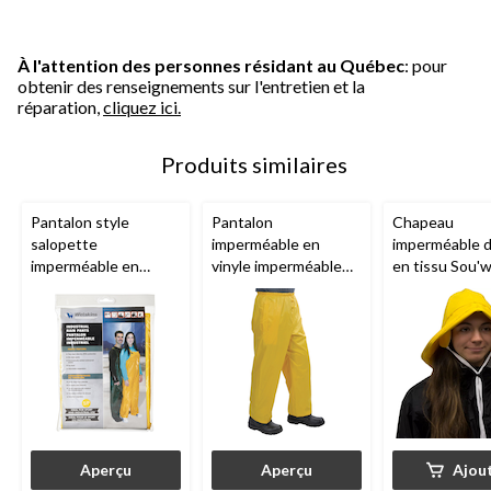
À l'attention des personnes résidant au Québec
: pour
obtenir des renseignements sur l'entretien et la
réparation,
cliquez ici.
Produits similaires
Pantalon style
Pantalon
Chapeau
salopette
imperméable en
imperméable 
imperméable en
vinyle imperméable
en tissu Sou'
vinyle industriel
Wetskins
Fresh
pour adulte, ta
Wetskins
pour
Water avec taille
unique, jaune
adulte, jaune
élastique, jaune,
adultes
Aperçu
Aperçu
Ajou