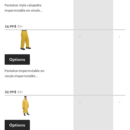
Pantalon style salopette
imperméable en vinyle
industriel
Wetskins
pour
adulte, jaune
16,99 $
Et+
-
-
Options
Pantalon imperméable en
vinyle imperméable
Wetskins
Fresh Water
avec taille élastique, jaune,
adultes
32,99 $
Et+
-
-
Options