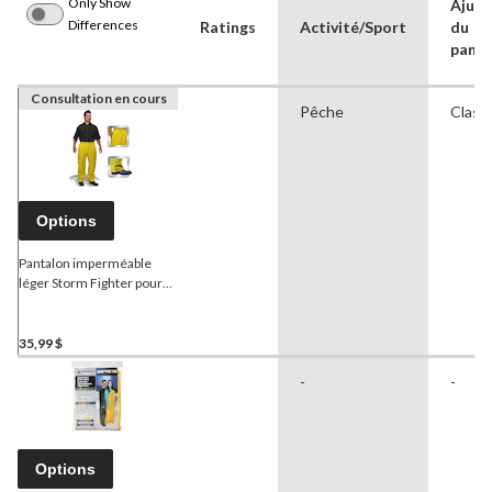
Only Show
Ajus
Differences
Ratings
Activité/Sport
du
panta
Consultation en cours
Pêche
Class
Options
Pantalon imperméable
léger Storm Fighter pour
adultes pour la pêche et la
randonnée, jaune
35,99 $
-
-
Options