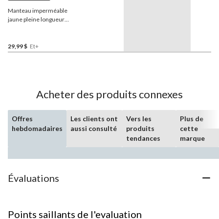
Manteau imperméable
jaune pleine longueur
Stormfighter avec
capuchon amovible,
adultes
29,99 $
Et+
Acheter des produits connexes
Offres
Les clients ont
Vers les
Plus de
hebdomadaires
aussi consulté
produits
cette
tendances
marque
Évaluations
Points saillants de l'evaluation