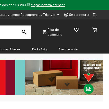
 à dos et plus.📒✏️🎒
Magasinez maintenant
u programme Récompenses Triangle
Se connecter
EN
État de
command
our en Classe
Party City
Centre-auto