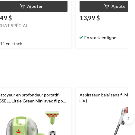
Ajouter
Ajouter
,49 $
13,99 $
CHAT SPÉCIAL
En stock en ligne
14 en stock
ttoyeur en profondeur portatif
Aspirateur-balai sans fil Miel
SSELL Little Green Mini avec fil pour
HX1
pis et tissus d'ameublement