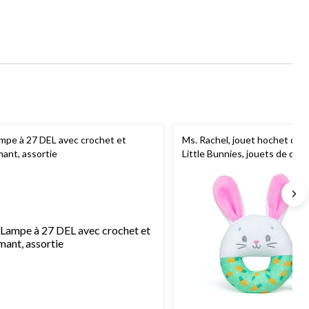
mpe à 27 DEL avec crochet et
Ms. Rachel, jouet hochet do
mant, assortie
Little Bunnies, jouets de dent
avec couverture de lapin en p
jouets pour tout-petits