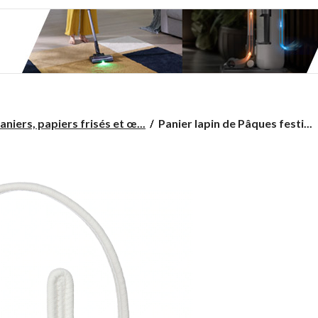
Panier
aniers, papiers frisés et œ...
Panier lapin de Pâques festi...
lapin
de
Pâques
festif
avec
visage
et
oreilles,
blanc