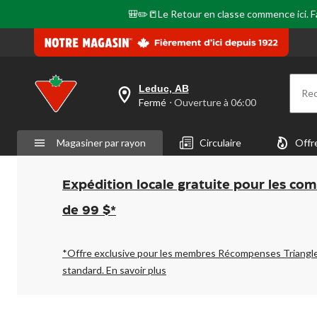
🎒✏️📒Le Retour en classe commence ici. Fai
Leduc, AB
Re
votre
Fermé
⋅ Ouverture à 06:00
magasin
préféré
est
Magasiner par rayon
Circulaire
Offr
Leduc,
AB,
courament
Fermé,
Expédition locale gratuite pour les co
Ouverture
à
de 99 $*
à
06:00
cliquer
pour
*Offre exclusive pour les membres Récompenses Triangl
changer
standard.
En savoir plus