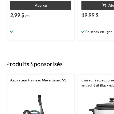
Aperçu
Aj
2,99 $
19,99 $
et+
En stock en ligne
Produits Sponsorisés
Aspirateur traîneau Miele Guard S1
Cuiseur à riz et cuis
antiadhésif Black & D
tasses