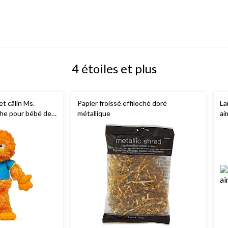
4 étoiles et plus
t câlin Ms.
Papier froissé effiloché doré
La
che pour bébé de
métallique
ai
érieure, jouets