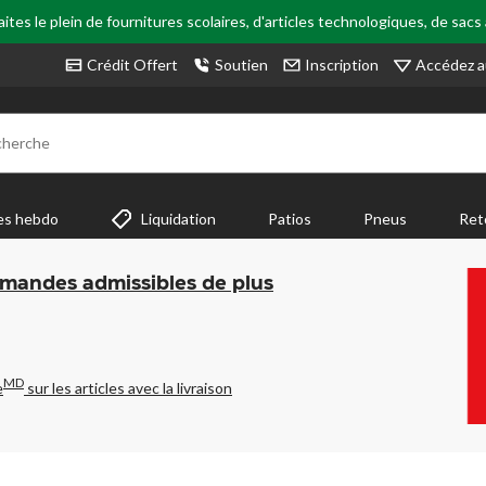
tes le plein de fournitures scolaires, d'articles technologiques, de sacs
Accédez a
Crédit Offert
Soutien
Inscription
cherche
es hebdo
Liquidation
Patios
Pneus
Ret
mmandes admissibles de plus
MD
e
sur les articles avec la livraison