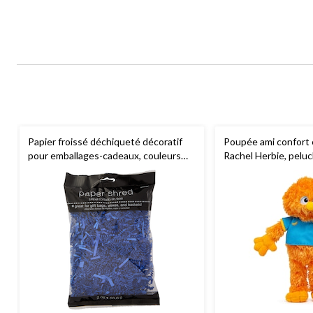
Papier froissé déchiqueté décoratif
Poupée ami confort e
pour emballages-cadeaux, couleurs
Rachel Herbie, pelu
variées, 2 oz, pour Pâques, remises
11 po de qualité sup
des diplômes, Noël, anniversaires
pour tout-petits