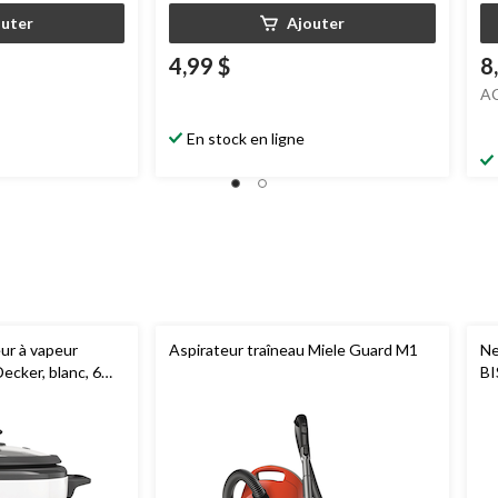
outer
Ajouter
4,99 $
8
A
En stock en ligne
eur à vapeur
Aspirateur traîneau Miele Guard M1
Ne
ecker, blanc, 6
BI
ta