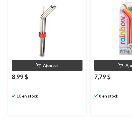
Ajouter
Aj
8,99 $
7,79 $
10 en stock
8 en stock