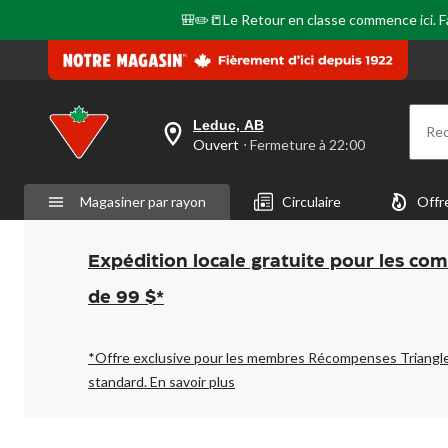
🎒✏️📒Le Retour en classe commence ici. Fai
Leduc, AB
Re
votre
Ouvert
⋅ Fermeture à 22:00
magasin
préféré
est
Magasiner par rayon
Circulaire
Offr
Leduc,
AB,
courament
Ouvert,
Expédition locale gratuite pour les co
Fermeture
à
de 99 $*
à
22:00
cliquer
pour
*Offre exclusive pour les membres Récompenses Triangl
changer
standard.
En savoir plus