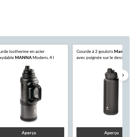
rde isotherme en acier
Gourde à 2 goulots
Manna
Ran
oxydable
MANNA
Modern, 4 l
avec poignée sur le dessus, isol
32 oz
Aperçu
Aperçu