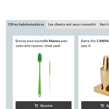
Offres hebdomadaires
Les clients ont aussi consulté
Vers 
Brosse pour bouteille
Manna
avec
Barre d'or
CANVA
soies anti-rayures, choix varié
paq. 6
Ajouter
A