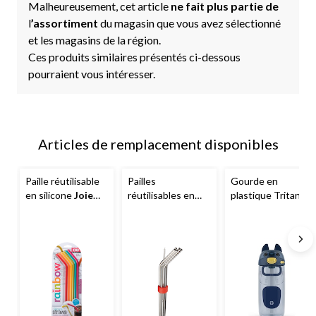
Malheureusement, cet article
ne fait plus partie de
l
’assortiment
du magasin que vous avez sélectionné
et les magasins de la région.
Ces produits similaires présentés ci-dessous
pourraient vous intéresser.
Articles de remplacement disponibles
Paille réutilisable
Pailles
Gourde en
en silicone
Joie
réutilisables en
plastique Tritan
avec goupillon
acier inoxydable
réutilisable pou
pour paille, paq. 6
Joie
avec
enfants
ello
Ellies
goupillon pour
avec paille
paille, paq. 8
amovible, choix de
couleurs, 16 oz