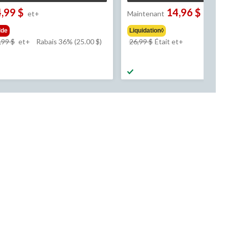
,99 $
14,96 $
et+
Maintenant
et+
lde
Liquidation◊
prix
prix
,99 $
et+
Rabais 36% (25.00 $)
26,99 $
Était
et+
était
était
à
à
partir
partir
de
de
69,99 $
26,99 $