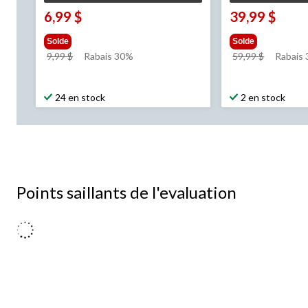
6,99 $
39,99 $
Solde
Solde
prix
prix
9,99 $
Rabais 30%
59,99 $
Rabais
était
était
9,99 $
59,99 $
24 en stock
2 en stock
Points saillants de l'evaluation