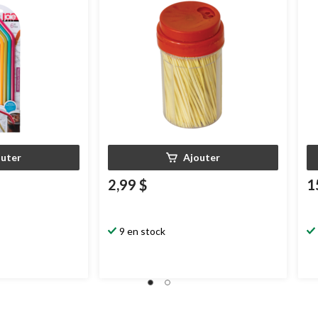
outer
Ajouter
2,99 $
1
9 en stock