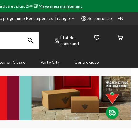
 à dos et plus.📒✏️🎒
Magasinez maintenant
u programme Récompenses Triangle
Se connecter
EN
État de
command
our en Classe
Party City
Centre-auto