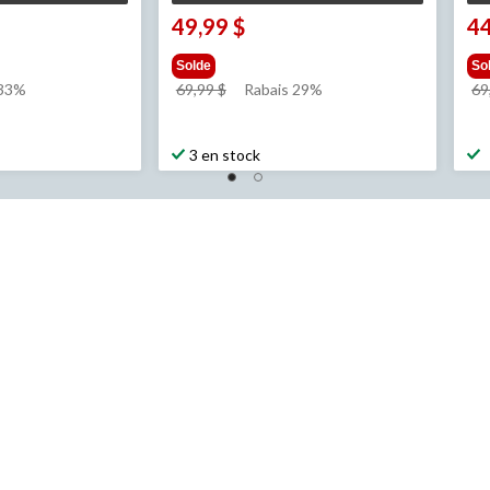
49,99 $
44
Solde
So
prix
 33%
69,99 $
Rabais 29%
69
était
69,99 $
3 en stock