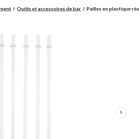
Pailles
ement
Outils et accessoires de bar
Pailles en plastique réuti
en
plastique
réutilisables
Manna
Tritan
avec
goupillon
pour
paille,
paq.
6