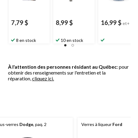
7,79 $
8,99 $
16,99 $
et+
8 en stock
10 en stock
À l'attention des personnes résidant au Québec
: pour
obtenir des renseignements sur l'entretien et la
réparation,
cliquez ici.
us-verres
Dodge
, paq. 2
Verres à liqueur
Ford