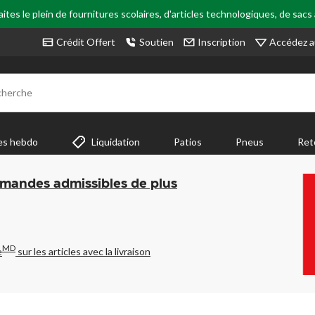
tes le plein de fournitures scolaires, d'articles technologiques, de sacs
Accédez a
Crédit Offert
Soutien
Inscription
cherche
es hebdo
Liquidation
Patios
Pneus
Ret
mmandes admissibles de plus
MD
e
sur les articles avec la livraison