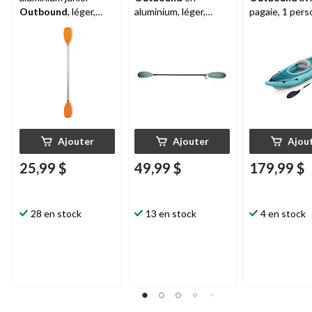
Outbound
, léger,
aluminium, léger,
pagaie, 1 pers
orange, 72 po
sarcelle, 86,5 po
bleu sarcelle
Ajouter
Ajouter
Ajou
25,99 $
49,99 $
179,99 $
28 en stock
13 en stock
4 en stock