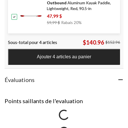
Outbound
Aluminum Kayak Paddle,
Lightweight, Red, 90.5-in
47,99 $
Prix
59,99 $
Rabais 20%
Était
59,99 $
$140.96
Sous-total pour 4 articles
$152.96
Ajouter 4 articles au panier
Évaluations
Points saillants de l'evaluation