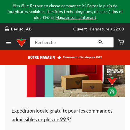
🎒✏️📒Le Retour en classe commence ici. Faites le plein de
fournitures scolaires, d'articles technologiques, de sacs à dos et
plus.📒✏️🎒
Magasinez maintenant
votre
Ouvert
⋅ Fermeture à 22:00
Leduc, AB
magasin
préféré
est
Recherche
Leduc,
AB,
courament
Ouvert,
Fermeture
à
à
22:00
cliquer
pour
changer
Expédition locale gratuite pour les commandes
admissibles de plus de 99 $*