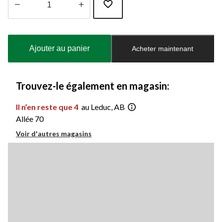
Quantité
mise
à
Ajouter au panier
Acheter maintenant
jour
à
1
Trouvez-le également en magasin:
Il n’en reste que 4
au Leduc, AB
Allée 70
Voir d'autres magasins