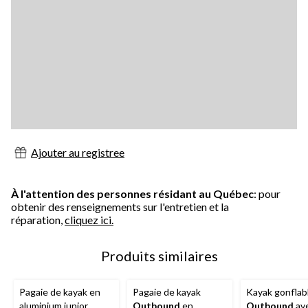
Ajouter au registree
À l'attention des personnes résidant au Québec
: pour
obtenir des renseignements sur l'entretien et la
réparation,
cliquez ici.
Produits similaires
Pagaie de kayak en
Pagaie de kayak
Kayak gonflab
aluminium junior
Outbound
en
Outbound
av