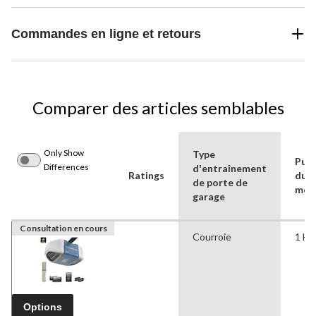
Commandes en ligne et retours
Comparer des articles semblables
Only Show
Type
Puis
Differences
dʼentraînement
Ratings
du
de porte de
mot
garage
Consultation en cours
Courroie
1 HP
Options