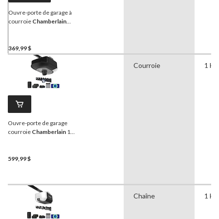
Ouvre-porte de garage à
courroie
Chamberlain
avec MyQ 3/4 HP
369,99 $
Courroie
1 HP
Ouvre-porte de garage
courroie
Chamberlain
1
HP avec caméra et pile
599,99 $
Chaîne
1 HP