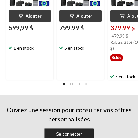
Ajouter
Ajouter
Ajou
599,99 $
799,99 $
379,99 $
prix
479,99 $
étai
Rabais 21% (1
1 en stock
5 en stock
479,
$)
Solde
5 en stock
Ouvrez une session pour consulter vos offres
personnalisées
Se connecter