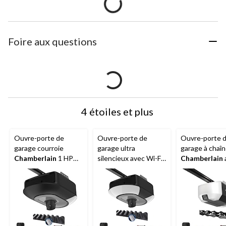
Foire aux questions
4 étoiles et plus
Ouvre-porte de
Ouvre-porte de
Ouvre-porte 
garage courroie
garage ultra
garage à chaî
Chamberlain
1 HP
silencieux avec Wi-Fi
Chamberlain
avec caméra et pile
et caméra
batterie de se
Chamberlain
3/4 HP
B6753TC, 1-1/4 HP