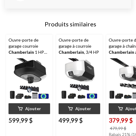
Produits similaires
Ouvre-porte de
Ouvre-porte de
Ouvre-porte 
garage courroie
garage à courroie
garage à chaî
Chamberlain
1 HP
Chamberlain
, 3/4 HP
Chamberlain
avec caméra et pile
batterie de se
3/4 HP
Ajouter
Ajouter
Ajou
599,99 $
499,99 $
379,99 $
prix
479,99 $
étai
Rabais 21% (1