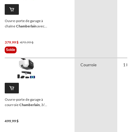
Ouvre-porte de garage à
chaîne
Chamberlain
avec
batterie de secours, 3/4 HP
Prix
379,99 $
479,99 $
Était
Solde
479,99 $
Courroie
1 HP
Ouvre-porte de garage à
courroie
Chamberlain
, 3/4
HP
499,99 $