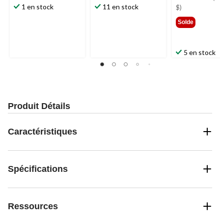
1 en stock
11 en stock
479,
$)
Solde
5 en stock
Produit Détails
Caractéristiques
Spécifications
Ressources