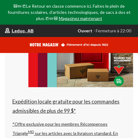
🎒✏️📒Le Retour en classe commence ici. Faites le plein de
fournitures scolaires, d'articles technologiques, de sacs à dos et
plus.📒✏️🎒
Magasinez maintenant
votre
Ouvert
⋅ Fermeture à 22:00
Leduc, AB
magasin
préféré
est
Leduc,
AB,
courament
Ouvert,
Fermeture
à
à
22:00
cliquer
pour
changer
Expédition locale gratuite pour les commandes
admissibles de plus de 99 $*
*Offre exclusive pour les membres Récompenses
MD
Triangle
sur les articles avec la livraison standard.
En