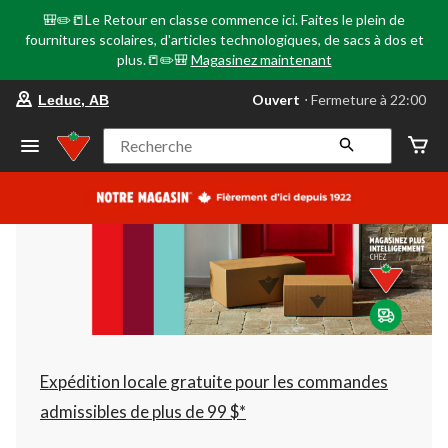
🎒✏️📒Le Retour en classe commence ici. Faites le plein de
fournitures scolaires, d'articles technologiques, de sacs à dos et
plus.📒✏️🎒
Magasinez maintenant
votre
Ouvert
⋅ Fermeture à 22:00
Leduc, AB
magasin
préféré
est
Recherche
Leduc,
AB,
courament
Ouvert,
Fermeture
à
à
22:00
cliquer
pour
changer
Expédition locale gratuite pour les commandes
admissibles de plus de 99 $*