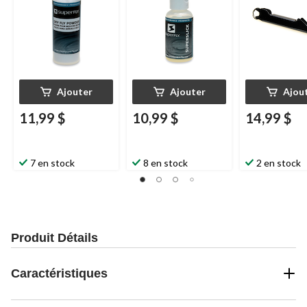
Ajouter
Ajouter
Ajou
11,99 $
10,99 $
14,99 $
7 en stock
8 en stock
2 en stock
Produit Détails
Caractéristiques