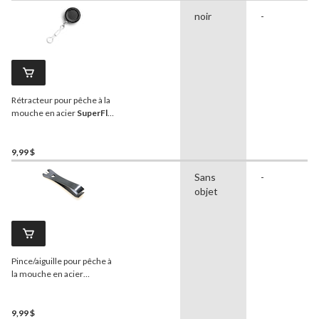
noir
-
Rétracteur pour pêche à la
mouche en acier
SuperFly
,
petit, noir
9,99 $
Sans
-
objet
Pince/aiguille pour pêche à
la mouche en acier
inoxydable
SuperFly
9,99 $