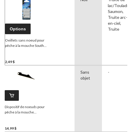
lac/Touladi,
Saumon,
Truite arc-
en-ciel,
Options
Truite
Oeillets sans noeud pour
pêche à la mouche South
Bend, petit, paq. 2
2,49 $
Sans
-
objet
Dispositif de noeuds pour
pêche à la mouche
Superfly
14,99 $