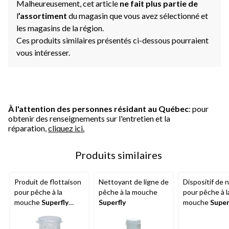
Malheureusement, cet article
ne fait plus partie de
l
’assortiment
du magasin que vous avez sélectionné et
les magasins de la région.
Ces produits similaires présentés ci-dessous pourraient
vous intéresser.
À l'attention des personnes résidant au Québec
: pour
obtenir des renseignements sur l'entretien et la
réparation,
cliquez ici.
Produits similaires
Produit de flottaison
Nettoyant de ligne de
Dispositif de
pour pêche à la
pêche à la mouche
pour pêche à l
mouche
Superfly
Superfly
mouche
Super
SuperDry