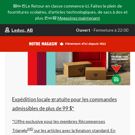
🎒✏️📒Le Retour en classe commence ici. Faites le plein de
fournitures scolaires, d'articles technologiques, de sacs à dos et
plus.📒✏️🎒
Magasinez maintenant
votre
Ouvert
⋅ Fermeture à 22:00
Leduc, AB
magasin
préféré
est
Leduc,
AB,
courament
Ouvert,
Fermeture
à
à
22:00
cliquer
pour
changer
Expédition locale gratuite pour les commandes
admissibles de plus de 99 $*
*Offre exclusive pour les membres Récompenses
MD
Triangle
sur les articles avec la livraison standard.
En