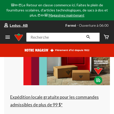
🎒✏️📒Le Retour en classe commence ici. Faites le plein de
fournitures scolaires, d'articles technologiques, de sacs à dos et
plus.📒✏️🎒
Magasinez maintenant
votre
Fermé
⋅ Ouverture à 06:00
Leduc, AB
magasin
préféré
est
Recherche
Leduc,
AB,
courament
Fermé,
Ouverture
à
à
06:00
cliquer
pour
changer
Expédition locale gratuite pour les commandes
admissibles de plus de 99 $*