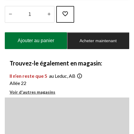
Quantité
mise
à
Ajouter au panier
Acheter maintenant
jour
à
1
Trouvez-le également en magasin:
Il n’en reste que 5
au Leduc, AB
Allée 22
Voir d'autres magasins