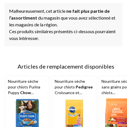
Malheureusement, cet article
ne fait plus partie de
l
’assortiment
du magasin que vous avez sélectionné et
les magasins de la région.
Ces produits similaires présentés ci-dessous pourraient
vous intéresser.
Articles de remplacement disponibles
Nourriture sèche
Nourriture sèche
Nourriture sè
pour chiots Purina
pour chiots
Pedigree
sans grains po
Puppy
Chow
Croissance et
chiots
Complète, poulet,
protection, poulet, riz
WholeHeart
teneur élevée en
et légumes, formats
poulet et pois
protéines et riche en
variés
nutriments, 11,4 kg