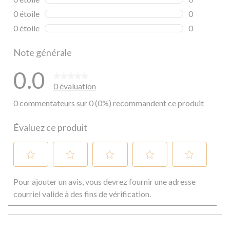
0 commentai
0 étoile
étoiles
0
0 commentai
0 étoile
étoiles
0
0 commentai
Note générale
0.0
0 évaluation
0 commentateurs sur 0 (0%) recommandent ce produit
Évaluez ce produit
Sélectionnez
Sélectionnez
Sélectionnez
Sélectionnez
Sélectionnez
Pour ajouter un avis, vous devrez fournir une adresse
pour
pour
pour
pour
pour
évaluer
évaluer
évaluer
évaluer
évaluer
courriel valide à des fins de vérification.
l'article
l'article
l'article
l'article
l'article
à
à
à
à
à
1
2
3
4
5