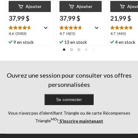
Ajouter
Ajouter
Ajou
37,99 $
37,99 $
21,99 $
4.6
4.7
4.7
4.6
(3383)
4.7
(421)
4.7
(441)
étoile(s)
étoile(s)
étoile(s)
9 en stock
13 en stock
4 en stock
sur
sur
sur
5.
5.
5.
3383
421
441
évaluations
évaluations
évaluations
Ouvrez une session pour consulter vos offres
personnalisées
Se connecter
Vous n’avez pas d’identifiant Triangle ou de carte Récompenses
MD
Triangle
?
S’inscrire maintenant