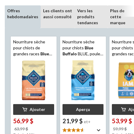
Offres
Les clients ont
Vers les
Plus de
hebdomadaires
aussi consulté
produits
cette
tendances
marque
Nourriture sèche
Nourriture sèche
Nourriture 
pour chiots de
pour chiots
Blue
pour chiots
grandes races
Blue
Buffalo
BLUE, poulet
grandes ra
Buffalo
BLUE Life
et riz brun, formats
13,9 kg
Protection Formula,
variés
poulet et riz brun,
10,1 kg
Ajouter
Aperçu
Aj
56,99 $
21,99 $
53,99 $
et+
prix
pri
63,99 $
59,99 $