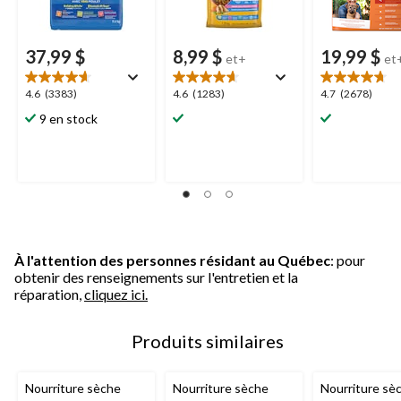
37,99 $
8,99 $
19,99 $
et+
et
4.6
4.6
4.7
4.6
(3383)
4.6
(1283)
4.7
(2678)
étoile(s)
étoile(s)
étoile(s)
9 en stock
sur
sur
sur
5.
5.
5.
3383
1283
2678
évaluations
évaluations
évaluations
À l'attention des personnes résidant au Québec
: pour
obtenir des renseignements sur l'entretien et la
réparation,
cliquez ici.
Produits similaires
Nourriture sèche
Nourriture sèche
Nourriture sè