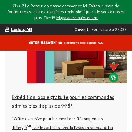
🎒✏️📒Le Retour en classe commence ici. Faites le plein de
fournitures scolaires, d'articles technologiques, de sacs à dos et
plus.📒✏️🎒
Magasinez maintenant
votre
Ouvert
⋅ Fermeture à 22:00
Leduc, AB
magasin
préféré
est
Leduc,
AB,
courament
Ouvert,
Fermeture
à
à
22:00
cliquer
pour
changer
Expédition locale gratuite pour les commandes
admissibles de plus de 99 $*
*Offre exclusive pour les membres Récompenses
MD
Triangle
sur les articles avec la livraison standard.
En