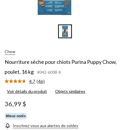
Chow
Nourriture sèche pour chiots Purina Puppy Chow,
poulet, 16 kg
#042-6008-8
4.7
(46)
Lire
les
Voir détails du produit
Objets similaires
46
commentaires.
Lien
36,99 $
vers
la
même
Mieux notés
page.
Inscrivez-vous aux alertes de soldes