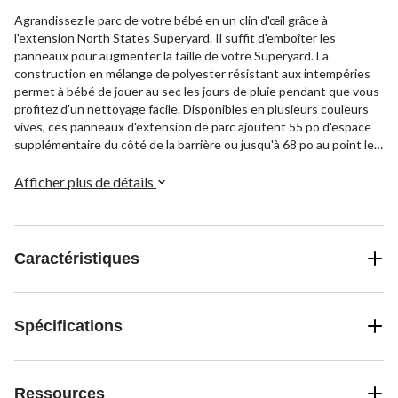
Agrandissez le parc de votre bébé en un clin d'œil grâce à
l'extension North States Superyard. Il suffit d'emboîter les
panneaux pour augmenter la taille de votre Superyard. La
construction en mélange de polyester résistant aux intempéries
permet à bébé de jouer au sec les jours de pluie pendant que vous
profitez d'un nettoyage facile. Disponibles en plusieurs couleurs
vives, ces panneaux d'extension de parc ajoutent 55 po d'espace
supplémentaire du côté de la barrière ou jusqu'à 68 po au point le
plus large. Sortez donc les jouets et voyez l'imagination de votre
enfant grandir en même temps que son nouvel espace de jeu
Afficher plus de détails
agrandi en quelques minutes seulement!
Caractéristiques
Spécifications
Ressources