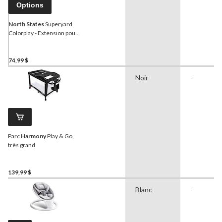
Options
North States
Superyard
Colorplay - Extension pour
barrière à 2 panneaux
74,99 $
Noir
-
Parc
Harmony
Play & Go,
très grand
139,99 $
Blanc
-