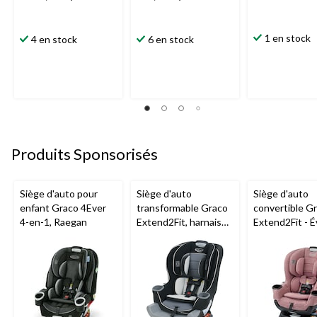
1 en stock
4 en stock
6 en stock
Produits Sponsorisés
Siège d'auto pour
Siège d'auto
Siège d'auto
enfant Graco 4Ever
transformable Graco
convertible G
4-en-1, Raegan
Extend2Fit, harnais
Extend2Fit - É
orientés vers l'arrière
en toute sécu
et l'avant, Gotham
avec l'enfant, 
l'orientation v
l'arrière à l'or
vers l'avant, 1
(4-65 lb), Talia