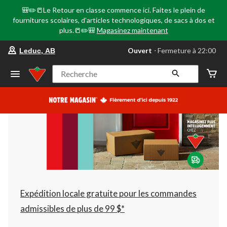
🎒✏️📒Le Retour en classe commence ici. Faites le plein de
fournitures scolaires, d'articles technologiques, de sacs à dos et
plus.📒✏️🎒
Magasinez maintenant
votre
Ouvert
⋅ Fermeture à 22:00
Leduc, AB
magasin
préféré
est
Recherche
Leduc,
AB,
courament
Ouvert,
Fermeture
à
à
22:00
cliquer
pour
changer
Expédition locale gratuite pour les commandes
admissibles de plus de 99 $*