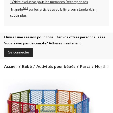
*Offre exclusive pour les membres Récompenses
MD
Triangle
sur les articles avec la livraison standard.
En
savoir plus
Ouvrez une session pour consulter vos offres personnalisées
Vous n’avez pas de compte?
Adhérez maintenant
Se connecter
North
Accueil
Bébé
Activités pour bébés
Parcs
North Sta
States
Superyard
Colorplay
-
Extension
pour
barrière
à
2 panneau