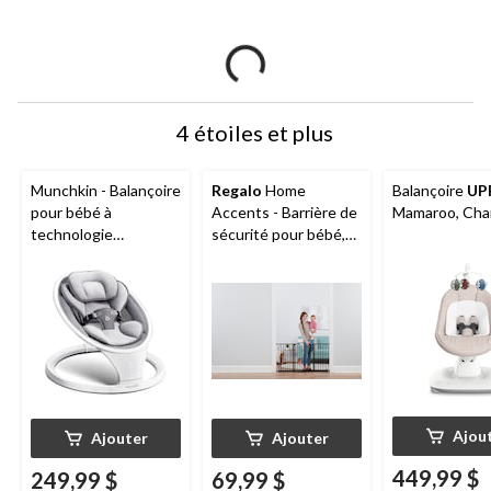
4 étoiles et plus
Munchkin - Balançoire
Regalo
Home
Balançoire
UP
pour bébé à
Accents - Barrière de
Mamaroo, Char
technologie
sécurité pour bébé,
Bluetooth
très large
Ajou
Ajouter
Ajouter
449,99 $
249,99 $
69,99 $