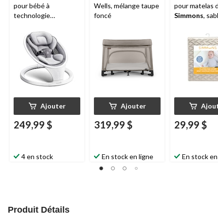
pour bébé à
Wells, mélange taupe
pour matelas 
technologie
foncé
Simmons
, sab
Bluetooth
po
Ajouter
Ajouter
Ajou
249,99 $
319,99 $
29,99 $
4 en stock
En stock en ligne
En stock en
Produit Détails