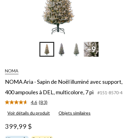
+9
NOMA
NOMA Aria - Sapin de Noël illuminé avec support,
400 ampoules à DEL, multicolore, 7 pi
#151-8570-4
4.6
(83)
Lire
les
Voir détails du produit
Objets similaires
83
commentaires.
Lien
399,99 $
vers
la