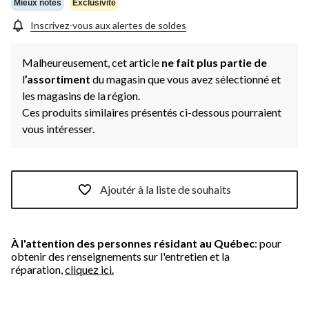
même
Mieux notés
Exclusivité
page.
Inscrivez-vous aux alertes de soldes
Malheureusement, cet article
ne fait plus partie de
l
’assortiment
du magasin que vous avez sélectionné et
les magasins de la région.
Ces produits similaires présentés ci-dessous pourraient
vous intéresser.
Ajoutér à la liste de souhaits
À l'attention des personnes résidant au Québec
: pour
obtenir des renseignements sur l'entretien et la
réparation,
cliquez ici.