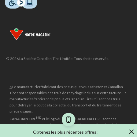
© 2026 La Société Canadian Tire Limitée. Tous droits réservés.
△Le manufacturier/fabricant des pneus que vous achetez et Canadian
Tire sont responsables des frais de recyclage inclus sur cette facture. Le
manufacturier/fabricant de pneus et Canadian Tire utilisent ces frais
pour défrayer le coût de la collecte, du transport et du traitement des
pneus usagés.
MD
CANADIAN TIRE
et le logo du triangle CANADIAN TIRE sont des
marques de commerce déposées de la Société Canadian Tire Limitée.
Obtenez les plus récentes offres!