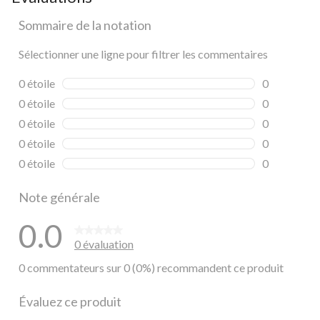
Sommaire de la notation
Sélectionner une ligne pour filtrer les commentaires
0 étoile
étoiles
0
0 commentai
0 étoile
étoiles
0
0 commentai
0 étoile
étoiles
0
0 commentai
0 étoile
étoiles
0
0 commentai
0 étoile
étoiles
0
0 commentai
Note générale
0.0
0 évaluation
0 commentateurs sur 0 (0%) recommandent ce produit
Évaluez ce produit