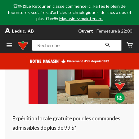
🎒✏️📒Le Retour en classe commence ici. Faites le plein de
fournitures scolaires, d'articles technologiques, de sacs à dos et
plus.📒✏️🎒
Magasinez maintenant
votre
Ouvert
⋅ Fermeture à 22:00
Leduc, AB
magasin
préféré
est
Recherche
Leduc,
AB,
courament
Ouvert,
Fermeture
à
à
22:00
cliquer
pour
changer
Expédition locale gratuite pour les commandes
admissibles de plus de 99 $*