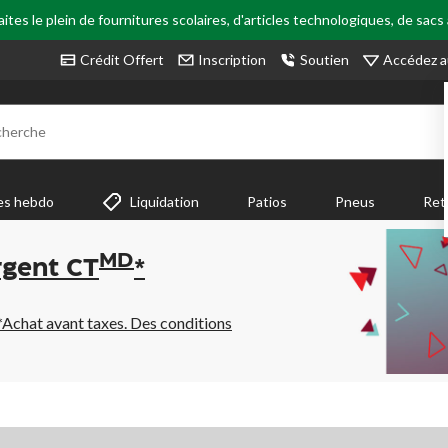
tes le plein de fournitures scolaires, d'articles technologiques, de sacs
Accédez a
Crédit Offert
Inscription
Soutien
cherche
es hebdo
Liquidation
Patios
Pneus
Ret
MD
rgent CT
*
*Achat avant taxes. Des conditions