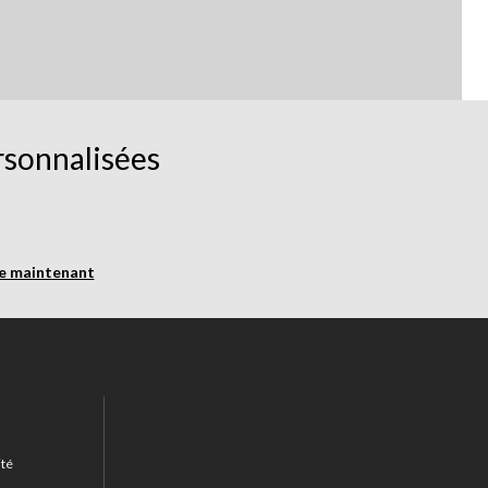
rsonnalisées
re maintenant
ité