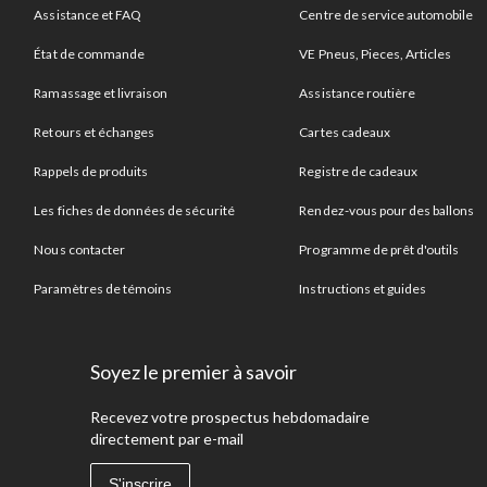
Assistance et FAQ
Centre de service automobile
État de commande
VE Pneus, Pieces, Articles
Ramassage et livraison
Assistance routière
Retours et échanges
Cartes cadeaux
Rappels de produits
Registre de cadeaux
Les fiches de données de sécurité
Rendez-vous pour des ballons
Nous contacter
Programme de prêt d'outils
Paramètres de témoins
Instructions et guides
Soyez le premier à savoir
Recevez votre prospectus hebdomadaire
directement par e-mail
S'inscrire