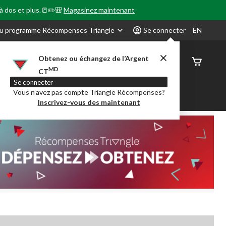
 à dos et plus.📒✏️🎒
Magasinez maintenant
u programme Récompenses Triangle
Se connecter
EN
Obtenez ou échangez de l’Argent
État de
MD
CT
command
Se connecter
Vous n’avez pas compte Triangle Récompenses?
our en Classe
Party City
Centre-auto
Inscrivez-vous des maintenant