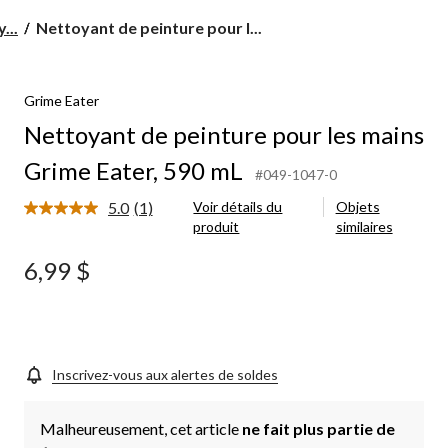
Nettoyant
...
Nettoyant de peinture pour l...
de
peinture
pour
Grime Eater
les
mains
Nettoyant de peinture pour les mains
Grime
Eater,
Grime Eater, 590 mL
#049-1047-0
590
mL
5.0
(1)
Voir détails du
Objets
Lire
produit
similaires
1
commentaire.
Lien
6,99 $
vers
la
même
page.
Inscrivez-vous aux alertes de soldes
Malheureusement, cet article
ne fait plus partie de