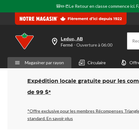
🎒✏️📒Le Retour en classe commence ici. Fai
Leduc, AB
Re
votre
Fermé
⋅ Ouverture à 06:00
magasin
préféré
est
Magasiner par rayon
Circulaire
Offr
Leduc,
AB,
courament
Fermé,
Expédition locale gratuite pour les co
Ouverture
à
de 99 $*
à
06:00
cliquer
pour
*Offre exclusive pour les membres Récompenses Triangl
changer
standard.
En savoir plus