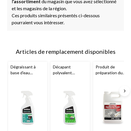
l
’assortiment
du magasin que vous avez sélectionné
et les magasins de la région.
Ces produits similaires présentés ci-dessous
pourraient vous intéresser.
Articles de remplacement disponibles
Dégraissant à
Décapant
Produit de
base d'eau
polyvalent
préparation du
Solvable
, 625 mL
Solvable
, 625 mL
béton 3-en-1
EpoxyShield
Fast
Prep, 3,78 L