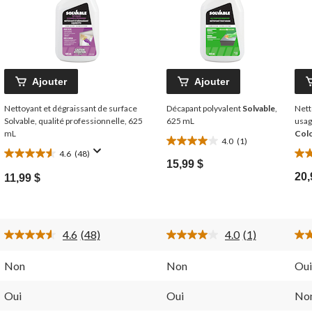
Ajouter
Ajouter
Nettoyant et dégraissant de surface
Décapant polyvalent
Solvable
,
Nett
Solvable, qualité professionnelle, 625
625 mL
usag
mL
Col
4.0
(1)
4.0
4.6
(48)
4.6
5.0
étoile(s)
15,99 $
étoile(s)
étoi
sur
20,
11,99 $
sur
sur
5.
5.
5.
1
48
4
évaluation
évaluations
éva
4.6
(48)
4.0
(1)
Lire
Lire
les
1
ire.
48
commentaire.
Non
Non
Oui
commentaires.
Lien
Lien
vers
vers
la
Oui
Oui
No
la
même