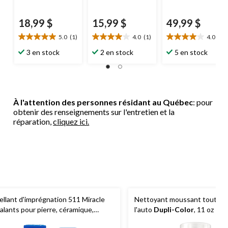
18,99 $
15,99 $
49,99 $
5.0
(1)
4.0
(1)
4.0
(4)
5.0
4.0
4.0
étoile(s)
étoile(s)
étoile(s)
3 en stock
2 en stock
5 en stock
sur
sur
sur
5.
5.
5.
1
1
4
évaluation
évaluation
évaluations
À l'attention des personnes résidant au Québec
: pour
obtenir des renseignements sur l'entretien et la
réparation,
cliquez ici.
ellant d'imprégnation 511 Miracle
Nettoyant moussant tout us
alants pour pierre, céramique,
l'auto
Dupli-Color
, 11 oz
artz, granite, transparent, 473 mL