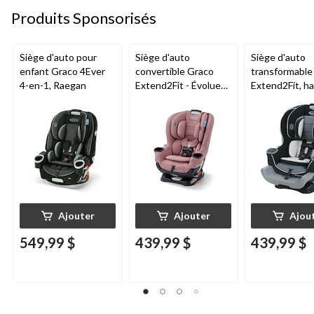
Produits Sponsorisés
Siège d'auto pour
Siège d'auto
Siège d'auto
enfant Graco 4Ever
convertible Graco
transformable
4-en-1, Raegan
Extend2Fit - Évolue
Extend2Fit, ha
en toute sécurité
orientés vers l
avec l'enfant, de
et l'avant, Go
l'orientation vers
l'arrière à l'orientation
vers l'avant, 1,8-30 kg
(4-65 lb), Talia
Ajouter
Ajouter
Ajou
549,99 $
439,99 $
439,99 $