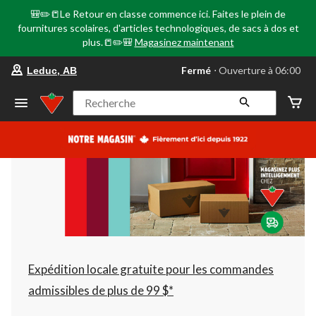
🎒✏️📒Le Retour en classe commence ici. Faites le plein de
fournitures scolaires, d'articles technologiques, de sacs à dos et
plus.📒✏️🎒
Magasinez maintenant
votre
Fermé
⋅ Ouverture à 06:00
Leduc, AB
magasin
préféré
est
Recherche
Leduc,
AB,
courament
Fermé,
Ouverture
à
à
06:00
cliquer
pour
changer
Expédition locale gratuite pour les commandes
admissibles de plus de 99 $*