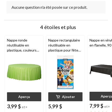
Aucune question n'a été posée sur ce produit.
4 étoiles et plus
Nappe ronde
Nappe rectangulaire
Nappe en vinyl
réutilisable en
réutilisable en
en flanelle, 90
plastique, couleurs
plastique pour fête
variées, 84 po, pour
d'anniversaire
Noël/Action de
Nickelodeon
grâces/réveillon/fête
Pat'Patrouille, bleu,
d'anniversaire
54 x 96 po
Aperç
Aperçu
Ajouter
7,99 $
3,99 $
5,99 $
et+
et+