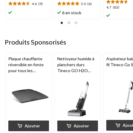
4.6
(9)
5.0
(6)
4.6
5.0
4.7
4.7
(83)
étoile(s)
étoile(s)
6 en stock
étoile(s)
sur
sur
sur
5.
5.
5.
9
6
83
évaluations
évaluations
évaluations
Produits Sponsorisés
Plaque chauffante
Nettoyeur humide à
Aspirateur bal
réversible en fonte
planchers durs
fil Tineco Go S
pour tous les
Tineco GO H2O
barbecues portatifs
HammerHead
au gaz Napoleon de
série Q285
Ajou
Ajouter
Ajouter