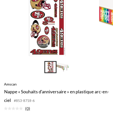
Amscan
Nappe « Souhaits d'anniversaire » en plastique arc-en-
ciel
#853-8718-6
(0)
Aucune