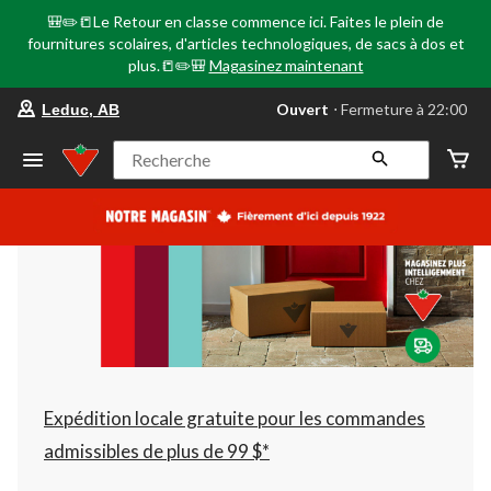
🎒✏️📒Le Retour en classe commence ici. Faites le plein de
fournitures scolaires, d'articles technologiques, de sacs à dos et
plus.📒✏️🎒
Magasinez maintenant
votre
Ouvert
⋅ Fermeture à 22:00
Leduc, AB
magasin
préféré
est
Recherche
Leduc,
AB,
courament
Ouvert,
Fermeture
à
à
22:00
cliquer
pour
changer
Expédition locale gratuite pour les commandes
admissibles de plus de 99 $*