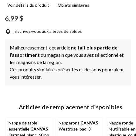
cote
Voir détails du produit
Objets similaires
pour
ce
produit.
6,99 $
Lien
vers
la
Inscrivez-vous aux alertes de soldes
même
page.
Malheureusement, cet article
ne fait plus partie de
l
’assortiment
du magasin que vous avez sélectionné et
les magasins de la région.
Ces produits similaires présentés ci-dessous pourraient
vous intéresser.
Articles de remplacement disponibles
Nappe de table
Napperons
CANVAS
Nappe ronde
essentielle
CANVAS
Westrose, paq. 8
réutilisable en
Oatmeal, blanc, 60 po
plastique, cou