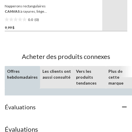
vers
Napperons rectangulaires
la
même
CANVAS
à rayures, liège,
page.
multicolore, 11 x 15 po,
0.0
(0)
paq. 2
0.0
9,99 $
étoile(s)
sur
5.
Acheter des produits connexes
Offres
Les clients ont
Vers les
Plus de
hebdomadaires
aussi consulté
produits
cette
tendances
marque
Évaluations
Évaluations