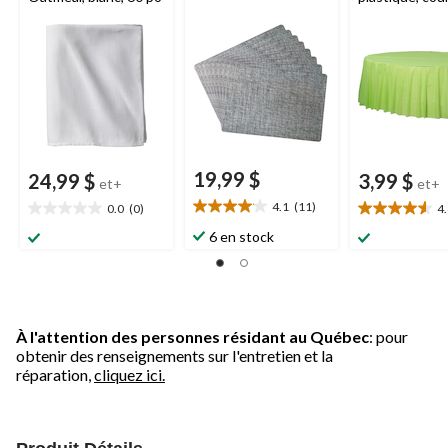
variées, 84 po
Noël/Action d
grâces/réveill
d'anniversaire
19,99 $
24,99 $
3,99 $
et+
et+
4.1
(11)
0.0
(0)
4
4.1
0.0
4.6
étoile(s)
étoile(s)
étoile(s)
6 en stock
sur
sur
sur
5.
5.
5.
11
9
évaluations
évaluations
À l'attention des personnes résidant au Québec
: pour
obtenir des renseignements sur l'entretien et la
réparation,
cliquez ici.