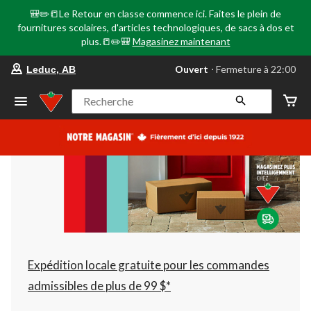
🎒✏️📒Le Retour en classe commence ici. Faites le plein de
fournitures scolaires, d'articles technologiques, de sacs à dos et
plus.📒✏️🎒
Magasinez maintenant
votre
Ouvert
⋅ Fermeture à 22:00
Leduc, AB
magasin
préféré
est
Recherche
Leduc,
AB,
courament
Ouvert,
Fermeture
à
à
22:00
cliquer
pour
changer
Expédition locale gratuite pour les commandes
admissibles de plus de 99 $*