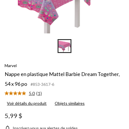
Marvel
Nappe en plastique Mattel Barbie Dream Together,
54 x 96 po
#853-3617-6
5.0
(1)
Lire
1
Voir détails du produit
Objets similaires
commentaire.
Lien
vers
5,99 $
la
même
page.
Inscrivez-vous aux alertes de soldes