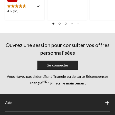
sur
sur
5.
5.
4.8
4.8
(85)
227
1633
étoile(s)
évaluations
évaluations
sur
5.
85
évaluations
Ouvrez une session pour consulter vos offres
personnalisées
Se connecter
Vous n’avez pas d’identifiant Triangle ou de carte Récompenses
MD
Triangle
?
S’inscrire maintenant
Aide