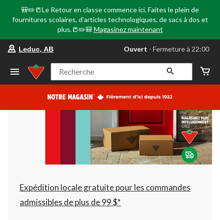
🎒✏️📒Le Retour en classe commence ici. Faites le plein de
fournitures scolaires, d'articles technologiques, de sacs à dos et
plus.📒✏️🎒
Magasinez maintenant
votre
Ouvert
⋅ Fermeture à 22:00
Leduc, AB
magasin
préféré
est
Recherche
Leduc,
AB,
courament
Ouvert,
Fermeture
à
à
22:00
cliquer
pour
changer
Expédition locale gratuite pour les commandes
admissibles de plus de 99 $*