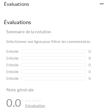
Évaluations
Évaluations
Sommaire de la notation
Sélectionner une ligne pour filtrer les commentaires
0 étoile
étoiles
0
0 commentai
0 étoile
étoiles
0
0 commentai
0 étoile
étoiles
0
0 commentai
0 étoile
étoiles
0
0 commentai
0 étoile
étoiles
0
0 commentai
Note générale
0.0
0 évaluation