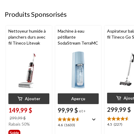
26
70
31
évaluations
évaluations
évaluations
Produits Sponsorisés
Nettoyeur humide à
Machine à eau
Aspirateur bal
planchers durs avec
pétillante
fil Tineco Go S
fil Tineco Litevak
SodaStream TerraMC
Ajou
Ajouter
Aperçu
299,99 $
149,99 $
99,99 $
et+
prix
299,99 $
était
Rabais 50%
4.5
4.5
(227)
4.6
4.6
(1633)
299,99 $
étoile(s)
étoile(s)
Solde