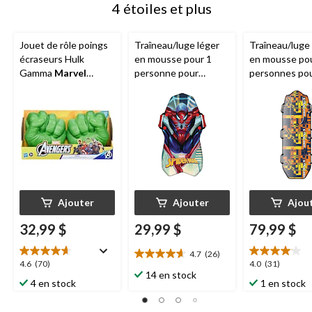
4 étoiles et plus
Jouet de rôle poings
Traîneau/luge léger
Traîneau/luge 
écraseurs Hulk
en mousse pour 1
en mousse po
Gamma
Marvel
personne pour
personnes po
Avengers
enfants
Marvel
enfants Snow 
Spiderman avec
avec poignées
poignées
cordon
Ajouter
Ajouter
Ajou
32,99 $
29,99 $
79,99 $
4.7
(26)
4.7
4.6
4.0
4.6
(70)
4.0
(31)
étoile(s)
14 en stock
étoile(s)
étoile(s)
4 en stock
1 en stock
sur
sur
sur
5.
5.
5.