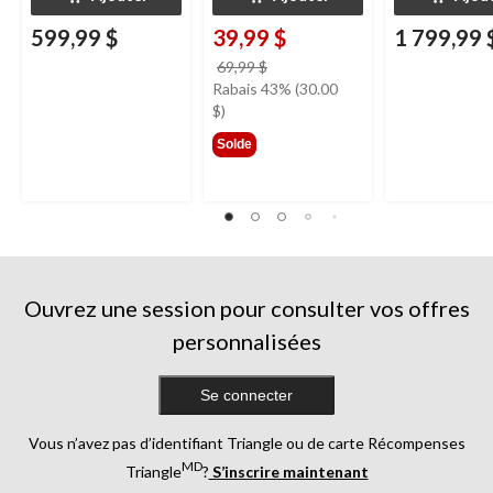
599,99 $
39,99 $
1 799,99 
prix
69,99 $
était
Rabais 43% (30.00
69,99 $
$)
Solde
Ouvrez une session pour consulter vos offres
personnalisées
Se connecter
Vous n’avez pas d’identifiant Triangle ou de carte Récompenses
MD
Triangle
?
S’inscrire maintenant