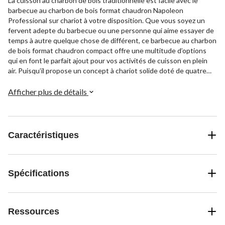
La cuisson au charbon de bois traditionnelle est facile avec le
barbecue au charbon de bois format chaudron Napoleon
Professional sur chariot à votre disposition. Que vous soyez un
fervent adepte du barbecue ou une personne qui aime essayer de
temps à autre quelque chose de différent, ce barbecue au charbon
de bois format chaudron compact offre une multitude d’options
qui en font le parfait ajout pour vos activités de cuisson en plein
air. Puisqu’il propose un concept à chariot solide doté de quatre
roues robustes, vous pouvez l’amener où l’action se passe. Grâce à
sa taille pratique et sa nature mobile, ce barbecue offre une
Afficher plus de détails
surface de cuisson généreuse pour les grillades gastronomiques,
et ce, où que vous alliez.
Caractéristiques
Spécifications
Ressources