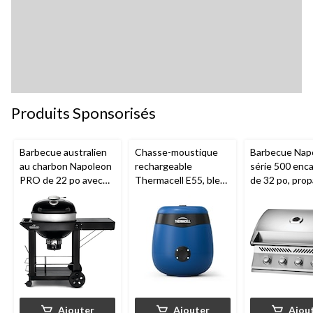
Produits Sponsorisés
Barbecue australien
Chasse-moustique
Barbecue Nap
au charbon Napoleon
rechargeable
série 500 enca
PRO de 22 po avec
Thermacell E55, bleu
de 32 po, prop
chariot et tablette de
royal
acier inoxydab
préparation pliante,
grilles de cuisson à
charnières
Ajouter
Ajouter
Ajou