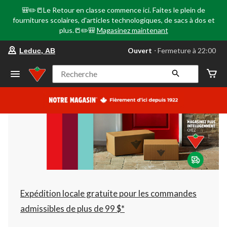
🎒✏️📒Le Retour en classe commence ici. Faites le plein de
fournitures scolaires, d'articles technologiques, de sacs à dos et
plus.📒✏️🎒
Magasinez maintenant
votre
Ouvert
⋅ Fermeture à 22:00
Leduc, AB
magasin
préféré
est
Recherche
Leduc,
AB,
courament
Ouvert,
Fermeture
à
à
22:00
cliquer
pour
changer
Expédition locale gratuite pour les commandes
admissibles de plus de 99 $*