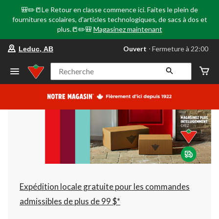
🎒✏️📒Le Retour en classe commence ici. Faites le plein de
fournitures scolaires, d'articles technologiques, de sacs à dos et
plus.📒✏️🎒
Magasinez maintenant
votre
Ouvert
⋅ Fermeture à 22:00
Leduc, AB
magasin
préféré
est
Recherche
Leduc,
AB,
courament
Ouvert,
Fermeture
à
à
22:00
cliquer
pour
changer
Expédition locale gratuite pour les commandes
admissibles de plus de 99 $*