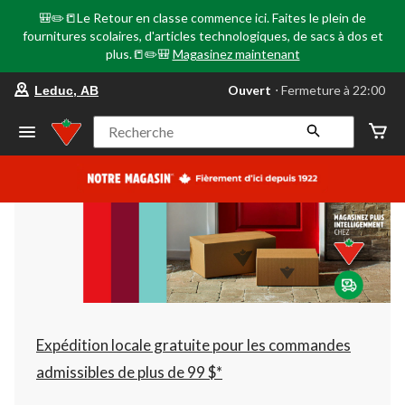
🎒✏️📒Le Retour en classe commence ici. Faites le plein de
fournitures scolaires, d'articles technologiques, de sacs à dos et
plus.📒✏️🎒
Magasinez maintenant
votre
Ouvert
⋅ Fermeture à 22:00
Leduc, AB
magasin
préféré
est
Recherche
Leduc,
AB,
courament
Ouvert,
Fermeture
à
à
22:00
cliquer
pour
changer
Expédition locale gratuite pour les commandes
admissibles de plus de 99 $*