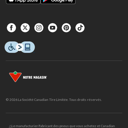
© 2026 La Société Canadian Tire Limitée. Tous droits réservés.
△Le manufacturier/fabricant des pneus que vous achetez et Canadian