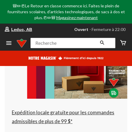
🎒✏️📒Le Retour en classe commence ici. Faites le plein de
fournitures scolaires, d'articles technologiques, de sacs à dos et
plus.📒✏️🎒
Magasinez maintenant
votre
Ouvert
⋅ Fermeture à 22:00
Leduc, AB
magasin
préféré
est
Recherche
Leduc,
AB,
courament
Ouvert,
Fermeture
à
à
22:00
cliquer
pour
changer
Expédition locale gratuite pour les commandes
admissibles de plus de 99 $*