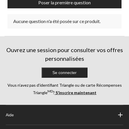
Poser la première question
soumission.
soumission.
soumission.
soumission.
soumission.
Aucune question n'a été posée sur ce produit.
Ouvrez une session pour consulter vos offres
personnalisées
Se connecter
Vous n’avez pas d’identifiant Triangle ou de carte Récompenses
MD
Triangle
?
S’inscrire maintenant
Aide