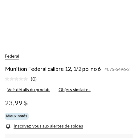
Federal
Munition Federal calibre 12, 1/2 po, no 6
#075-5496-2
(0)
Aucune
cote
Voir détails du produit
Objets similaires
pour
ce
produit.
23,99 $
Lien
vers
la
Mieux notés
même
page.
Inscrivez-vous aux alertes de soldes