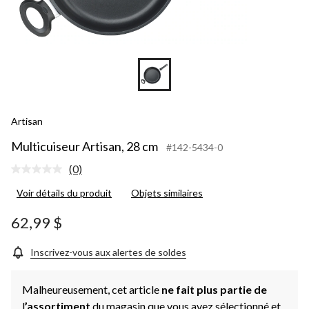
Artisan
Multicuiseur Artisan, 28 cm
#142-5434-0
(0)
Aucune
cote
Voir détails du produit
Objets similaires
pour
ce
produit.
62,99 $
Lien
vers
la
Inscrivez-vous aux alertes de soldes
même
page.
Malheureusement, cet article
ne fait plus partie de
l
’assortiment
du magasin que vous avez sélectionné et