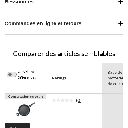
Ressources
Commandes en ligne et retours
Comparer des articles semblables
Only Show
Base de la
Differences
Ratings
batterie
de cuisine
Consultation en cours
(0)
-
Aucune
cote
pour
ce
produit.
Lien