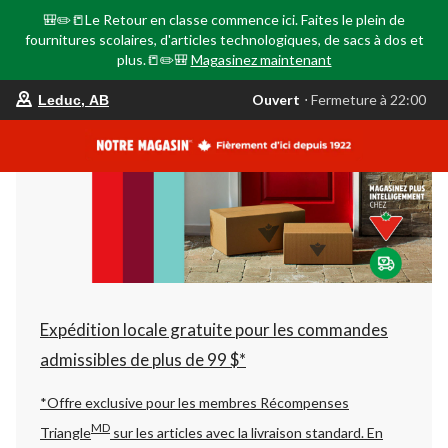
🎒✏️📒Le Retour en classe commence ici. Faites le plein de
fournitures scolaires, d'articles technologiques, de sacs à dos et
plus.📒✏️🎒
Magasinez maintenant
votre
Ouvert
⋅ Fermeture à 22:00
Leduc, AB
magasin
préféré
est
Leduc,
AB,
courament
Ouvert,
Fermeture
à
à
22:00
cliquer
pour
changer
Expédition locale gratuite pour les commandes
admissibles de plus de 99 $*
*Offre exclusive pour les membres Récompenses
MD
Triangle
sur les articles avec la livraison standard.
En