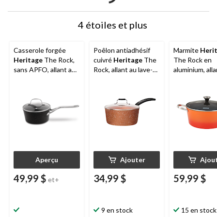
4 étoiles et plus
Casserole forgée
Poêlon antiadhésif
Marmite
Heri
Heritage
The Rock,
cuivré
Heritage
The
The Rock en
sans APFO, allant au
Rock, allant au lave-
aluminium, alla
lave-vaisselle et au
vaisselle et au four, 2
lave-vaisselle 
four
pintes
four, orange, 7
pintes
Aperçu
Ajouter
Ajou
49,99 $
34,99 $
59,99 $
et+
9 en stock
15 en stock