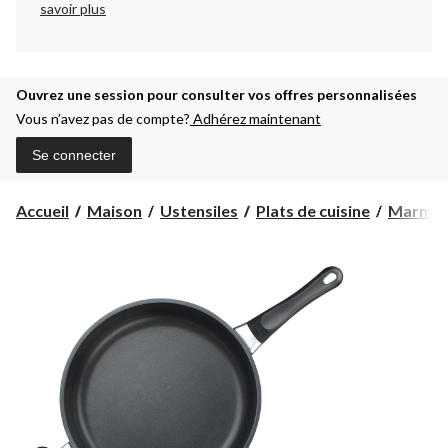
savoir plus
Ouvrez une session pour consulter vos offres personnalisées
Vous n’avez pas de compte?
Adhérez maintenant
Se connecter
Accueil
Maison
Ustensiles
Plats de cuisine
Marmite