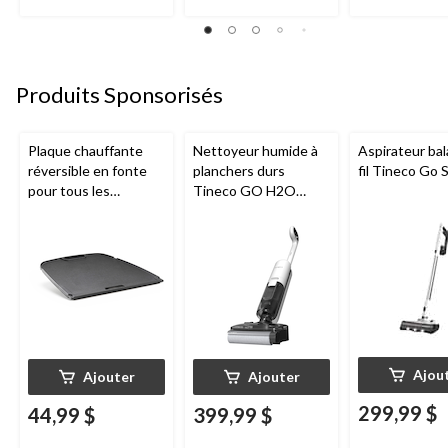
Produits Sponsorisés
Plaque chauffante
Nettoyeur humide à
Aspirateur bal
réversible en fonte
planchers durs
fil Tineco Go S
pour tous les
Tineco GO H2O
barbecues portatifs
HammerHead
au gaz Napoleon de
série Q285
Ajou
Ajouter
Ajouter
299,99 $
44,99 $
399,99 $