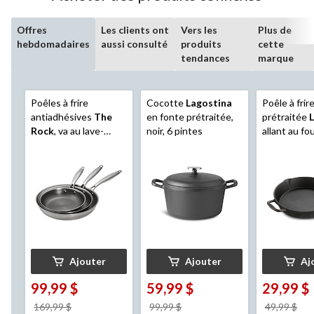
Offres
Les clients ont
Vers les
Plus de
hebdomadaires
aussi consulté
produits
cette
tendances
marque
Poêles à frire
Cocotte
Lagostina
Poêle à frir
antiadhésives
The
en fonte prétraitée,
prétraitée
Rock
, va au lave-
noir, 6 pintes
allant au fo
vaisselle et au four,
gril, noir, 12
argent, 20 cm, 24 cm
et 28 cm, paq. 3
Ajouter
Ajouter
Aj
99,99 $
59,99 $
29,99 $
prix
prix
pri
169,99 $
99,99 $
49,99 $