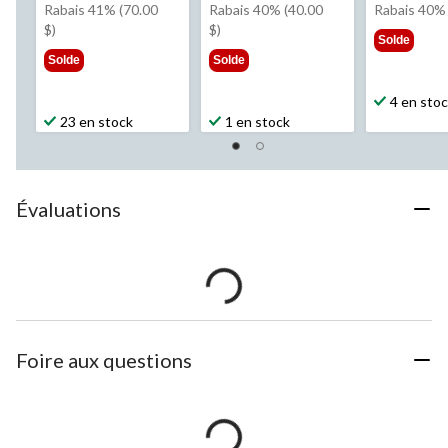
était
était
éta
Rabais 41% (70.00
Rabais 40% (40.00
Rabais 40%
169,99 $
99,99 $
49,
$)
$)
Solde
Solde
Solde
4 en sto
23 en stock
1 en stock
Évaluations
Foire aux questions