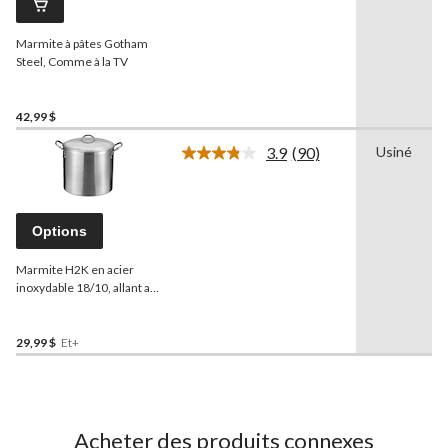
vers
la
Marmite à pâtes Gotham
même
page.
Steel, Comme à la TV
42,99 $
3.9
(90)
Usiné
Lire
les
90
commentaires.
Lien
Options
vers
la
Marmite H2K en acier
même
page.
inoxydable 18/10, allant au
lave-vaisselle et au four
29,99 $
Et+
Acheter des produits connexes