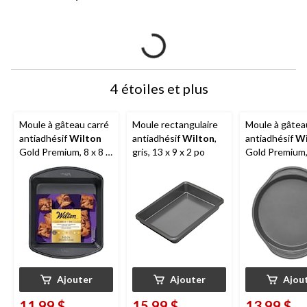
4 étoiles et plus
Moule à gâteau carré
Moule rectangulaire
Moule à gâtea
antiadhésif
Wilton
antiadhésif
Wilton
,
antiadhésif
Wi
Gold Premium, 8 x 8 x
gris, 13 x 9 x 2 po
Gold Premium, 
2 po
po
Ajouter
Ajouter
Ajou
11,99 $
15,99 $
13,99 $