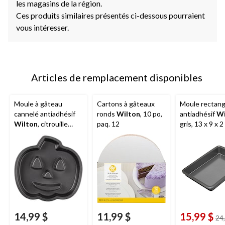
les magasins de la région.
Ces produits similaires présentés ci-dessous pourraient
vous intéresser.
Articles de remplacement disponibles
Moule à gâteau
Cartons à gâteaux
Moule rectang
cannelé antiadhésif
ronds
Wilton
, 10 po,
antiadhésif
Wi
Wilton
, citrouille
paq. 12
gris, 13 x 9 x 2
lanterne
14,99 $
11,99 $
15,99 $
24