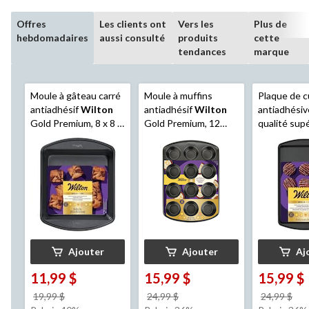
Offres
Les clients ont
Vers les
Plus de
hebdomadaires
aussi consulté
produits
cette
tendances
marque
Moule à gâteau carré
Moule à muffins
Plaque de c
antiadhésif
Wilton
antiadhésif
Wilton
antiadhésiv
Gold Premium, 8 x 8 x
Gold Premium, 12
qualité sup
2 po
muffins
Wilton
Or,
Ajouter
Ajouter
Aj
11,99 $
15,99 $
15,99 $
prix
prix
pri
19,99 $
24,99 $
24,99 $