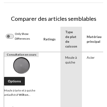
Comparer des articles semblables
Type
Only Show
de plat
Matériau
Differences
Ratings
de
principal
cuisson
Consultation en cours
Moule à
Acier
quiche
Options
Moule à tarte et à quiche
antiadhésif
Wilton
Gourmet Choice, 11 po,
paq. 2