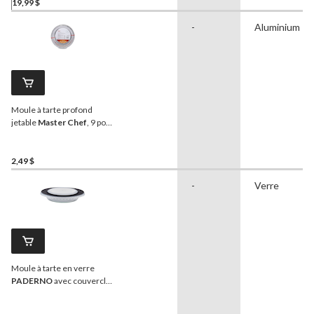
19,99 $
-
Aluminium
Moule à tarte profond
jetable
Master Chef
, 9 po,
paq. 5
2,49 $
-
Verre
Moule à tarte en verre
PADERNO
avec couvercle,
9 po, 1,4 pinte