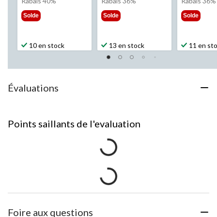
était
était
éta
Rabais 40%
Rabais 36%
Rabais 36%
19,99 $
24,99 $
24,
Solde
Solde
Solde
10 en stock
13 en stock
11 en st
Évaluations
Points saillants de l'evaluation
Foire aux questions