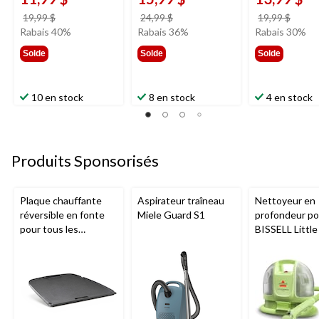
prix
prix
prix
19,99 $
24,99 $
19,99 $
était
était
était
Rabais 40%
Rabais 36%
Rabais 30%
19,99 $
24,99 $
19,99
Solde
Solde
Solde
10 en stock
8 en stock
4 en stock
Produits Sponsorisés
Plaque chauffante
Aspirateur traîneau
Nettoyeur en
réversible en fonte
Miele Guard S1
profondeur por
pour tous les
BISSELL Littl
barbecues portatifs
Mini avec fil p
au gaz Napoleon de
tapis et tissus
série Q285
d'ameublemen