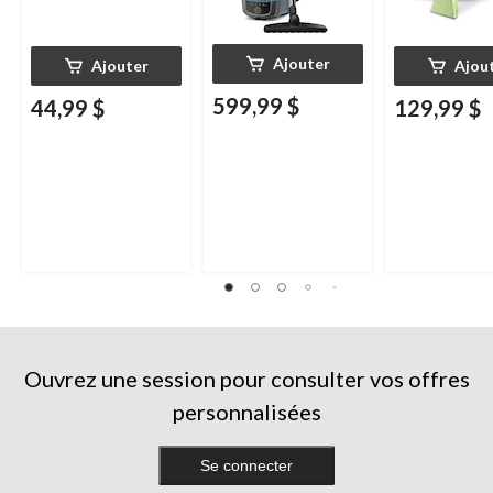
Ajouter
Ajouter
Ajou
599,99 $
44,99 $
129,99 $
Ouvrez une session pour consulter vos offres
personnalisées
Se connecter