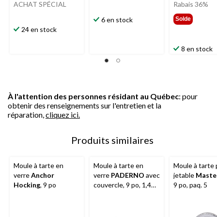
ACHAT SPÉCIAL
Rabais 36%
6 en stock
Solde
24 en stock
8 en stock
À l'attention des personnes résidant au Québec
: pour
obtenir des renseignements sur l'entretien et la
réparation,
cliquez ici.
Produits similaires
Moule à tarte en
Moule à tarte en
Moule à tarte
verre
Anchor
verre
PADERNO
avec
jetable
Maste
Hocking
, 9 po
couvercle, 9 po, 1,4
9 po, paq. 5
pinte