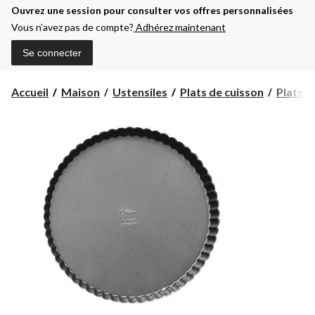
Ouvrez une session pour consulter vos offres personnalisées
Vous n’avez pas de compte?
Adhérez maintenant
Se connecter
Accueil
Maison
Ustensiles
Plats de cuisson
Plats à