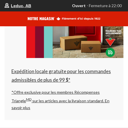
votre
Ouvert
⋅ Fermeture à 22:00
Leduc, AB
magasin
préféré
est
Leduc,
AB,
courament
Ouvert,
Fermeture
à
à
22:00
cliquer
pour
changer
Expédition locale gratuite pour les commandes
admissibles de plus de 99 $*
*Offre exclusive pour les membres Récompenses
MD
Triangle
sur les articles avec la livraison standard.
En
savoir plus