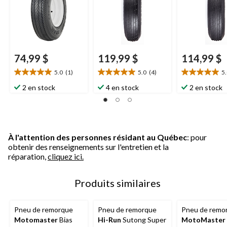
74,99 $
119,99 $
114,99 $
5.0
(1)
5.0
(4)
5
5.0
5.0
5.0
étoile(s)
étoile(s)
étoile(s)
2 en stock
4 en stock
2 en stock
sur
sur
sur
5.
5.
5.
1
4
1
évaluation
évaluations
évaluation
À l'attention des personnes résidant au Québec
: pour
obtenir des renseignements sur l'entretien et la
réparation,
cliquez ici.
Produits similaires
Pneu de remorque
Pneu de remorque
Pneu de remo
Motomaster
Bias
Hi-Run
Sutong Super
MotoMaster