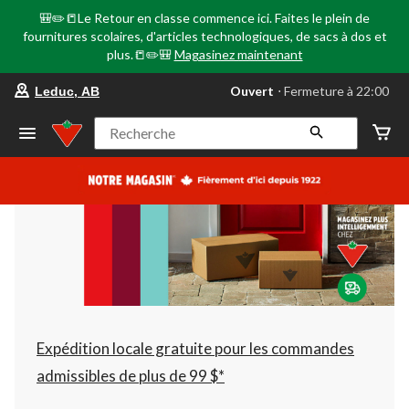
🎒✏️📒Le Retour en classe commence ici. Faites le plein de
fournitures scolaires, d'articles technologiques, de sacs à dos et
plus.📒✏️🎒
Magasinez maintenant
votre
Ouvert
⋅ Fermeture à 22:00
Leduc, AB
magasin
préféré
est
Recherche
Leduc,
AB,
courament
Ouvert,
Fermeture
à
à
22:00
cliquer
pour
changer
Expédition locale gratuite pour les commandes
admissibles de plus de 99 $*