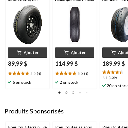
530X12-B4
Ajouter
Ajouter
Ajou
89,99 $
114,99 $
189,99 $
5.0
(4)
5.0
(1)
5.0
5.0
4.4
4.4
(109)
étoile(s)
étoile(s)
6 en stock
2 en stock
étoile(s)
20 en stock
sur
sur
sur
5.
5.
5.
4
1
109
évaluations
évaluation
évaluations
Produits Sponsorisés
Pneu tout-terrain T/A
Pneu toutes saisons
Pneu tout-ter