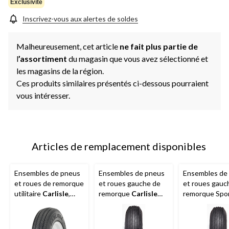
la
Exclusivité
même
page.
Inscrivez-vous aux alertes de soldes
Malheureusement, cet article
ne fait plus partie de
l
’assortiment
du magasin que vous avez sélectionné et
les magasins de la région.
Ces produits similaires présentés ci-dessous pourraient
vous intéresser.
Articles de remplacement disponibles
Ensembles de pneus
Ensembles de pneus
Ensembles de
et roues de remorque
et roues gauche de
et roues gauc
utilitaire
Carlisle
,
remorque
Carlisle
remorque Sport
8 po, 480X8-C5
Sport Trail, 530X12-
530X12-B4
C4