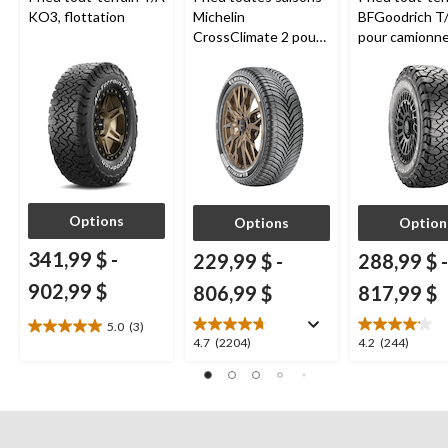
KO3, flottation
Michelin
BFGoodrich T
CrossClimate 2 pour
pour camionne
véhicules de tourisme
VUS
et multisegments
Options
Options
Option
341,99 $
-
229,99 $
-
288,99 $
-
902,99 $
806,99 $
817,99 $
5.0
(3)
5.0
4.7
4.2
4.7
(2204)
4.2
(244)
étoile(s)
étoile(s)
étoile(s)
sur
sur
sur
5.
5.
5.
3
2204
244
évaluations
évaluations
évaluations