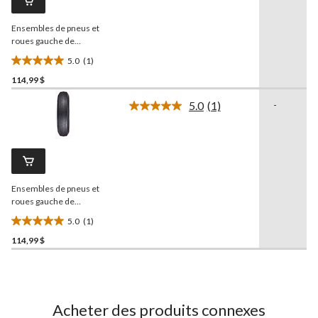
la
même
Ensembles de pneus et
page.
roues gauche de
remorque
Carlisle
Sport
5.0
(1)
Trail, 530X12-B5
5.0
114,99 $
étoile(s)
sur
5.0
(1)
-
5.
Lire
1
1
commentaire.
évaluation
Lien
vers
la
même
Ensembles de pneus et
page.
roues gauche de
remorque Sport Trail,
5.0
(1)
530X12-B4
5.0
114,99 $
étoile(s)
sur
5.
1
évaluation
Acheter des produits connexes