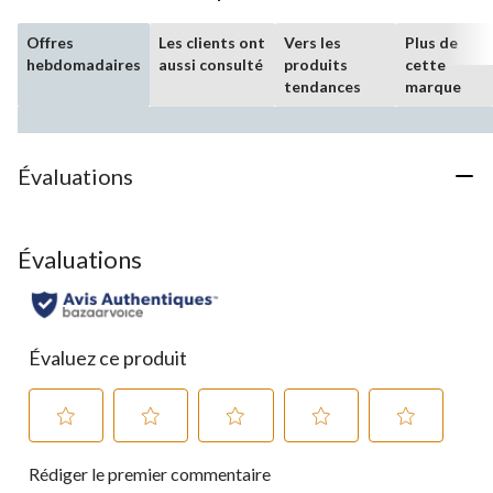
Offres
Les clients ont
Vers les
Plus de
hebdomadaires
aussi consulté
produits
cette
tendances
marque
Évaluations
Évaluations
Évaluez ce produit
Sélectionnez
Sélectionnez
Sélectionnez
Sélectionnez
Sélectionnez
Rédiger le premier commentaire
pour
pour
pour
pour
pour