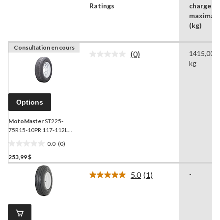
Ratings
charge
maximal
(kg)
Consultation en cours
(0)
1415,00
Aucune
kg
cote
pour
ce
produit.
Lien
Options
vers
la
même
MotoMaster
ST225-
page.
75R15-10PR 117-112L
jante et pneu
0.0
(0)
0.0
253,99 $
étoile(s)
sur
5.0
(1)
-
5.
Lire
1
commentaire.
Lien
vers
la