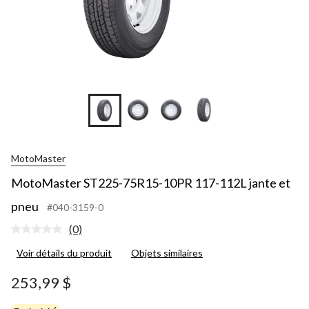
MotoMaster
MotoMaster ST225-75R15-10PR 117-112L jante et
pneu
#040-3159-0
(0)
Aucune
cote
Voir détails du produit
Objets similaires
pour
ce
produit.
253,99 $
Lien
vers