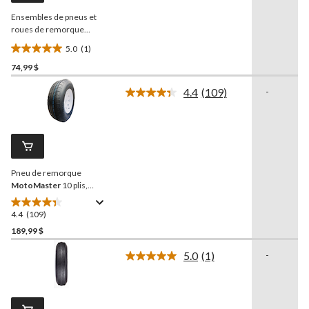
même
Ensembles de pneus et
page.
roues de remorque
utilitaire
Carlisle
, 8 po,
5.0
(1)
480X8-C5
5.0
74,99 $
étoile(s)
sur
4.4
(109)
-
5.
Lire
les
1
109
évaluation
commentaires.
Lien
vers
la
Pneu de remorque
même
page.
MotoMaster
10 plis,
ASM225/75R15
4.4
(109)
4.4
étoile(s)
189,99 $
sur
5.0
(1)
-
5.
Lire
109
1
commentaire.
évaluations
Lien
vers