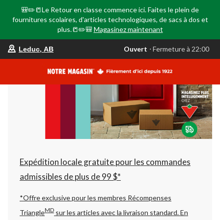
🎒✏️📒Le Retour en classe commence ici. Faites le plein de
fournitures scolaires, d'articles technologiques, de sacs à dos et
plus.📒✏️🎒
Magasinez maintenant
votre
Ouvert
⋅ Fermeture à 22:00
Leduc, AB
magasin
préféré
est
Leduc,
AB,
courament
Ouvert,
Fermeture
à
à
22:00
cliquer
pour
changer
Expédition locale gratuite pour les commandes
admissibles de plus de 99 $*
*Offre exclusive pour les membres Récompenses
MD
Triangle
sur les articles avec la livraison standard.
En