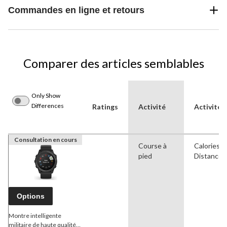
Commandes en ligne et retours
Comparer des articles semblables
Only Show
Differences
Ratings
Activité
Activités 
Consultation en cours
Course à
Calories b
pied
Distance,
Options
Montre intelligente
militaire de haute qualité