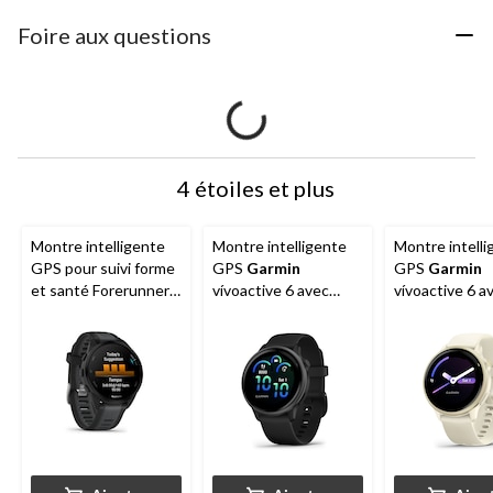
Foire aux questions
4 étoiles et plus
Montre intelligente
Montre intelligente
Montre intelli
GPS pour suivi forme
GPS
Garmin
GPS
Garmin
et santé Forerunner
vívoactive 6 avec
vívoactive 6 a
165
Garmin
, écran
écran AMOLED,
écran AMOLE
AMOLED,
ardoise avec bracelet
Lunar Gold av
noir/ardoise
noir
bracelet ivoire