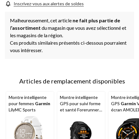
Inscrivez-vous aux alertes de soldes
Malheureusement, cet article
ne fait plus partie de
l
’assortiment
du magasin que vous avez sélectionné et
les magasins de la région.
Ces produits similaires présentés ci-dessous pourraient
vous intéresser.
Articles de remplacement disponibles
Montre intelligente
Montre intelligente
Montre intelli
pour femmes
Garmin
GPS pour suivi forme
GPS
Garmin
V
LilyMC Sports
et santé Forerunner
écran AMOLE
165
Garmin
, écran
fonctions ava
AMOLED,
de santé et d
noir/ardoise
en forme, noir