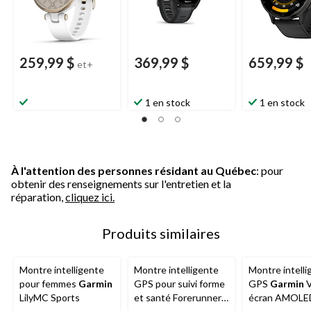
259,99 $
369,99 $
659,99 $
et+
1 en stock
1 en stock
À l'attention des personnes résidant au Québec
: pour
obtenir des renseignements sur l'entretien et la
réparation,
cliquez ici.
Produits similaires
Montre intelligente
Montre intelligente
Montre intelli
pour femmes
Garmin
GPS pour suivi forme
GPS
Garmin
V
LilyMC Sports
et santé Forerunner
écran AMOLE