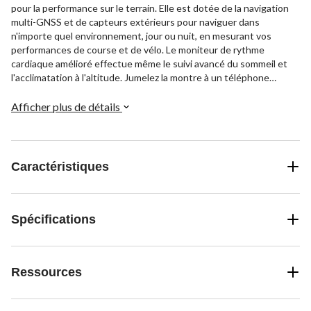
pour la performance sur le terrain. Elle est dotée de la navigation
multi-GNSS et de capteurs extérieurs pour naviguer dans
n'importe quel environnement, jour ou nuit, en mesurant vos
performances de course et de vélo. Le moniteur de rythme
cardiaque amélioré effectue même le suivi avancé du sommeil et
l'acclimatation à l'altitude. Jumelez la montre à un téléphone
intelligent pour recevoir des notifications intelligentes; profitez
aussi du paiement sans contact Garmin Pay et de l'alerte aux
Afficher plus de détails
contacts d'urgence en cas de détection d'incident.
Caractéristiques
Spécifications
Ressources