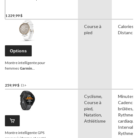
GPS
Garmin
Tactix Delta
avec fonctions tactiques
spécialisées, édition
1 229,99 $
Sapphire
Course à
Calories b
pied
Distance,
Options
Montre intelligente pour
femmes
Garmin
LilyMC Sports
259,99 $
Et+
Cyclisme,
Minutes ac
Course à
Cadence, 
pied,
brûlées, D
Natation,
Rythme/f
Athlétisme
cardiaque,
Intervalles
Montre intelligente GPS
Rythme, S