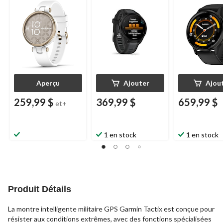
165
Garmin
, écran
fonctions ava
AMOLED,
de santé et d
noir/ardoise
en forme, noir
Aperçu
Ajouter
Ajou
259,99 $
369,99 $
659,99 $
et+
1 en stock
1 en stock
Produit Détails
La montre intelligente militaire GPS Garmin Tactix est conçue pour
résister aux conditions extrêmes, avec des fonctions spécialisées