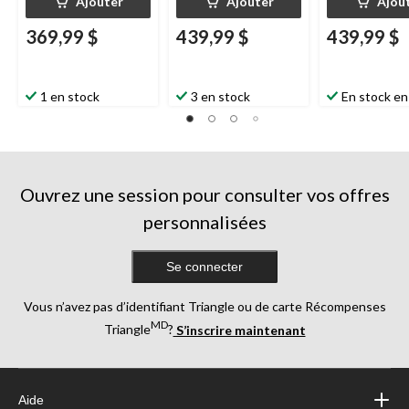
Ajouter
Ajouter
Ajou
369,99 $
439,99 $
439,99 $
1 en stock
3 en stock
En stock en
Ouvrez une session pour consulter vos offres
personnalisées
Se connecter
Vous n’avez pas d’identifiant Triangle ou de carte Récompenses
MD
Triangle
?
S’inscrire maintenant
Aide