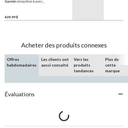
Garmin
vívoactive 6 avec
écran AMOLED, Lunar
Gold avec bracelet ivoire
439,99 $
Acheter des produits connexes
Offres
Les clients ont
Vers les
Plus de
hebdomadaires
aussi consulté
produits
cette
tendances
marque
Évaluations