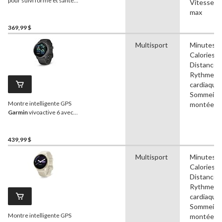
pour suivi forme et santé
Vitesse, 
Forerunner 165
Garmin
,
max
écran AMOLED,
noir/ardoise
369,99 $
Multisport
Minutes ac
Calories b
Distance,
Rythme/f
cardiaque
Sommeil, 
Montre intelligente GPS
montées, 
Garmin
vívoactive 6 avec
écran AMOLED, ardoise
avec bracelet noir
439,99 $
Multisport
Minutes ac
Calories b
Distance,
Rythme/f
cardiaque
Sommeil, 
Montre intelligente GPS
montées, 