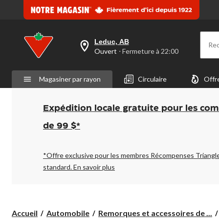
Leduc, AB
Re
votre
Ouvert
⋅ Fermeture à 22:00
magasin
préféré
est
Magasiner par rayon
Circulaire
Offr
Leduc,
AB,
courament
Ouvert,
Expédition locale gratuite pour les co
Fermeture
à
de 99 $*
à
22:00
cliquer
pour
*Offre exclusive pour les membres Récompenses Triangl
changer
standard.
En savoir plus
Accueil
Automobile
Remorques et accessoires de ...