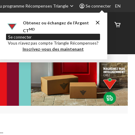
u programme Récompenses Triangle
Se connecter
EN
Obtenez ou échangez de l’Argent
État de
MD
CT
command
Se connecter
Vous n’avez pas compte Triangle Récompenses?
é
Party City
Centre-auto
Inscrivez-vous des maintenant
..