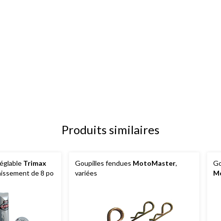
Produits similaires
réglable
Trimax
Goupilles fendues
MotoMaster
,
Go
baissement de 8 po
variées
M