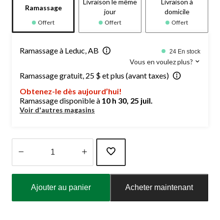
Livraison le même
Livraison à
Ramassage
jour
domicile
Offert
Offert
Offert
Ramassage à Leduc, AB
24 En stock
Vous en voulez plus?
Ramassage gratuit, 25 $ et plus (avant taxes)
Obtenez-le dès aujourd’hui!
Ramassage disponible à
10 h 30, 25 juil.
Voir d'autres magasins
Quantité
mise
Ajouter au panier
Acheter maintenant
à
jour
à
1