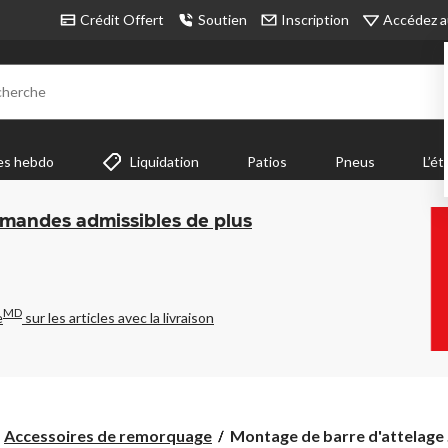
Accédez a
Crédit Offert
Soutien
Inscription
cherche
es hebdo
Liquidation
Patios
Pneus
L’ét
mmandes admissibles de plus
MD
e
sur les articles avec la livraison
Montage
Accessoires de remorquage
Montage de barre d'attelage .