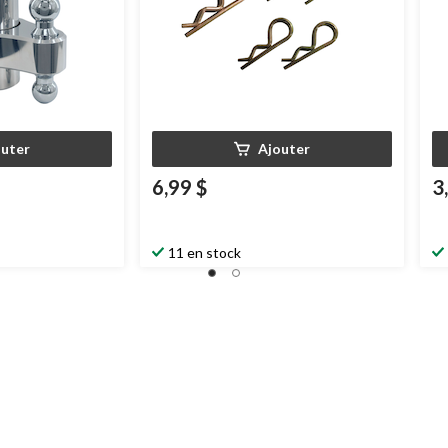
outer
Ajouter
6,99 $
3
11 en stock