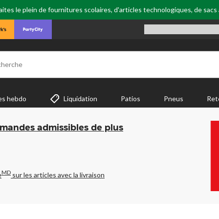
tes le plein de fournitures scolaires, d'articles technologiques, de sacs
cherche
es hebdo
Liquidation
Patios
Pneus
Ret
mmandes admissibles de plus
MD
e
sur les articles avec la livraison