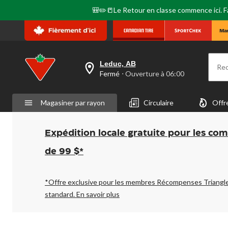
🎒✏️📒Le Retour en classe commence ici. Fai
Leduc, AB
Re
votre
Fermé
⋅ Ouverture à 06:00
magasin
préféré
est
Magasiner par rayon
Circulaire
Offr
Leduc,
AB,
courament
Fermé,
Expédition locale gratuite pour les co
Ouverture
à
de 99 $*
à
06:00
cliquer
pour
*Offre exclusive pour les membres Récompenses Triangl
changer
standard.
En savoir plus