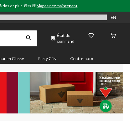
 à dos et plus.📒✏️🎒
Magasinez maintenant
EN
État de
command
our en Classe
Party City
Centre-auto