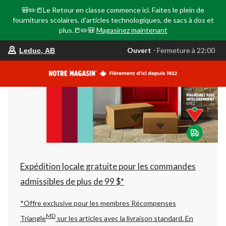
🎒✏️📒Le Retour en classe commence ici. Faites le plein de
fournitures scolaires, d'articles technologiques, de sacs à dos et
plus.📒✏️🎒
Magasinez maintenant
votre
Ouvert
⋅ Fermeture à 22:00
Leduc, AB
magasin
préféré
est
Leduc,
AB,
courament
Ouvert,
Fermeture
à
à
22:00
cliquer
pour
changer
Expédition locale gratuite pour les commandes
admissibles de plus de 99 $*
*Offre exclusive pour les membres Récompenses
MD
Triangle
sur les articles avec la livraison standard.
En