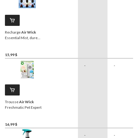
Recharge
Air Wick
Essential Mist, dure
jusqu'à 45 jours, lin et
pétales, 20 mL, paq. 3
15,99 $
-
-
Trousse
Air Wick
Freshmatic Pet Expert
16,99 $
-
-