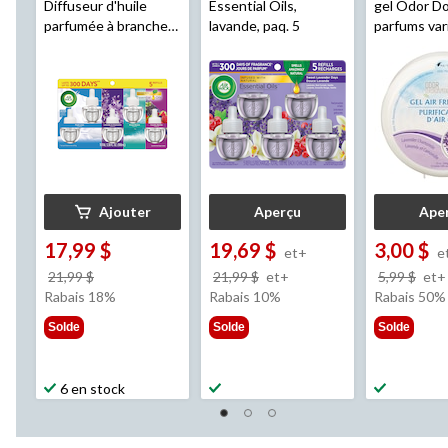
Diffuseur d'huile
Essential Oils,
gel Odor Do
parfumée à brancher
lavande, paq. 5
parfums var
0+5 avec base,
paquet mixte, paq. 5
Ajouter
Aperçu
Ape
17,99 $
19,69 $
3,00 $
et+
e
prix
prix
21,99 $
21,99 $
et+
5,99 $
et+
était
était
Rabais 18%
Rabais 10%
Rabais 50%
21,99 $
à
Solde
Solde
Solde
partir
de
21,99 $
6 en stock