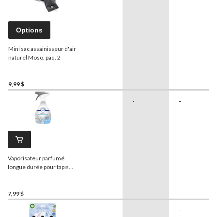
Options
Mini sac assainisseur d'air
naturel Moso, paq. 2
9,99 $
-
-
Vaporisateur parfumé
longue durée pour tapis
Febreze
, 500 mL
7,99 $
-
-