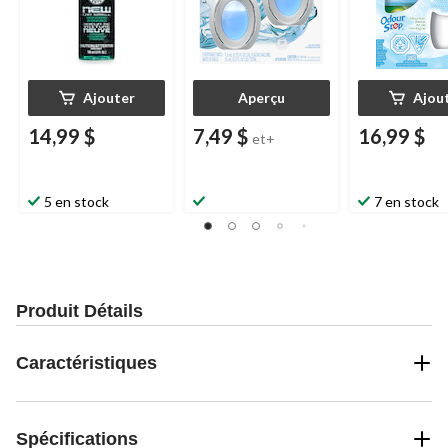
Ajouter
Aperçu
Ajou
14,99 $
7,49 $
16,99 $
et+
5 en stock
7 en stock
Produit Détails
Caractéristiques
Spécifications