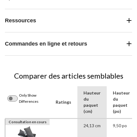
Ressources
Commandes en ligne et retours
Comparer des articles semblables
Hauteur
Hauteur
Only Show
du
du
Differences
Ratings
paquet
paquet
(cm)
(po)
Consultation en cours
24,13 cm
9,50 po