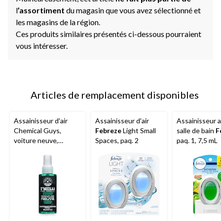
l
’assortiment
du magasin que vous avez sélectionné et
les magasins de la région.
Ces produits similaires présentés ci-dessous pourraient
vous intéresser.
Articles de remplacement disponibles
Assainisseur d'air
Assainisseur d'air
Assainisseur a
Chemical Guys,
Febreze
Light Small
salle de bain
F
voiture neuve,
Spaces, paq. 2
paq. 1, 7,5 mL
vaporisateur, 4 oz