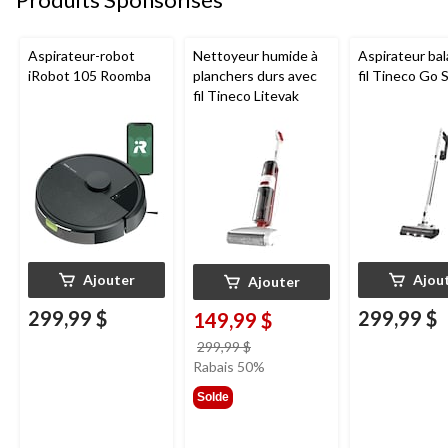
Aspirateur-robot
Nettoyeur humide à
Aspirateur bal
iRobot 105 Roomba
planchers durs avec
fil Tineco Go S
fil Tineco Litevak
Ajouter
Ajou
Ajouter
299,99 $
299,99 $
149,99 $
prix
299,99 $
était
Rabais 50%
299,99 $
Solde