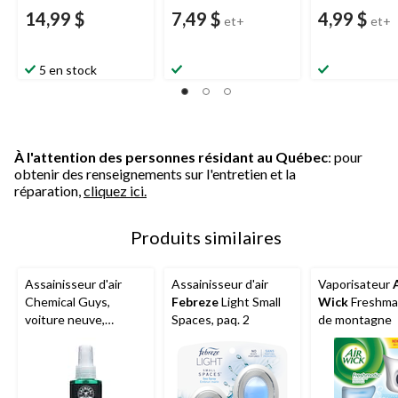
14,99 $
7,49 $
4,99 $
et+
et+
5 en stock
À l'attention des personnes résidant au Québec
: pour
obtenir des renseignements sur l'entretien et la
réparation,
cliquez ici.
Produits similaires
Assainisseur d'air
Assainisseur d'air
Vaporisateur
Chemical Guys,
Febreze
Light Small
Wick
Freshmati
voiture neuve,
Spaces, paq. 2
de montagne
vaporisateur, 4 oz