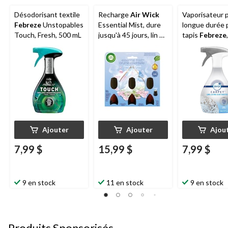
Désodorisant textile
Recharge
Air Wick
Vaporisateur 
Febreze
Unstopables
Essential Mist, dure
longue durée 
Touch, Fresh, 500 mL
jusqu'à 45 jours, lin et
tapis
Febreze
pétales, 20 mL, paq. 3
mL
Ajouter
Ajouter
Ajou
7,99 $
15,99 $
7,99 $
9 en stock
11 en stock
9 en stock
Produits Sponsorisés