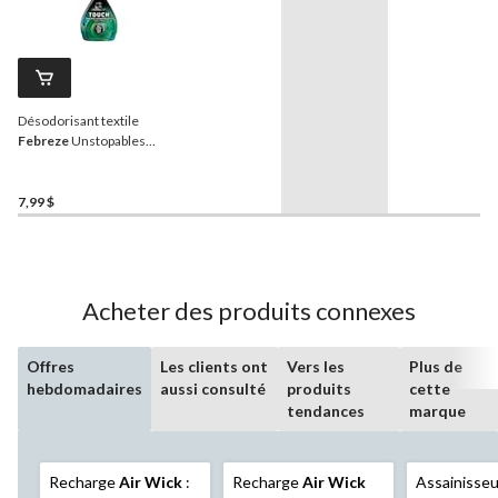
Désodorisant textile
Febreze
Unstopables
Touch, Fresh, 500 mL
7,99 $
Acheter des produits connexes
Offres
Les clients ont
Vers les
Plus de
hebdomadaires
aussi consulté
produits
cette
tendances
marque
Recharge
Air Wick
:
Recharge
Air Wick
Assainisseur